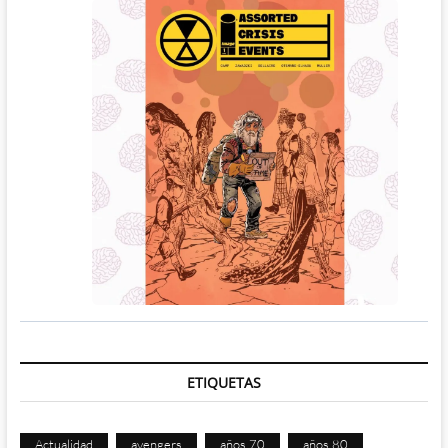
ETIQUETAS
Actualidad
avengers
años 70
años 80