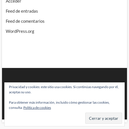
Acceder
Feed de entradas
Feed de comentarios
WordPress.org
Privacidad y cookies: este sitio usa cookies. Si continúas navegando por él,
aceptas su uso.
Para obtener más información, incluido cómo gestionar las cookies,
BRAINSTOMPING
| Diseñado por:
Theme Freesia
|
WordPress
| © Todos
consulta:
Política de cookies
los derechos reservados