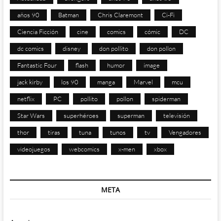
años 90
Batman
Chris Claremont
Ci-Fi
Ciencia Ficción
cine
comics
cómic
DC
dc comics
disney
don pollito
don pollon
Fantastic Four
flash
humor
image
jack kirby
los 90
manga
Marvel
mcu
netflix
PC
pollito
pollon
spiderman
Star Wars
superhéroes
superman
televisión
thor
tiras
tuna
tunos
tv
Vengadores
videojuegos
webcomics
x-men
xbox
META