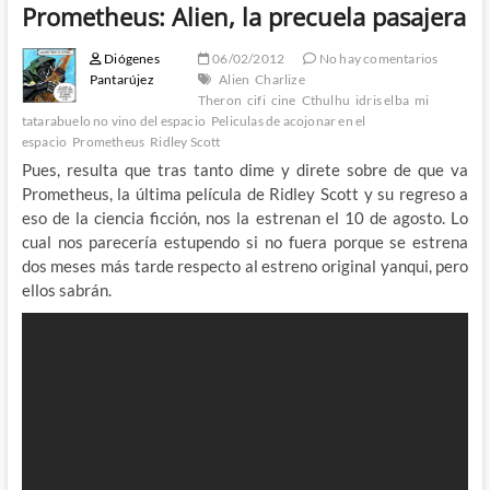
Prometheus: Alien, la precuela pasajera
Diógenes
06/02/2012
No hay comentarios
Pantarújez
Alien
Charlize
Theron
cifi
cine
Cthulhu
idris elba
mi
tatarabuelo no vino del espacio
Peliculas de acojonar en el
espacio
Prometheus
Ridley Scott
Pues, resulta que tras tanto dime y direte sobre de que va
Prometheus, la última película de Ridley Scott y su regreso a
eso de la ciencia ficción, nos la estrenan el 10 de agosto. Lo
cual nos parecería estupendo si no fuera porque se estrena
dos meses más tarde respecto al estreno original yanqui, pero
ellos sabrán.