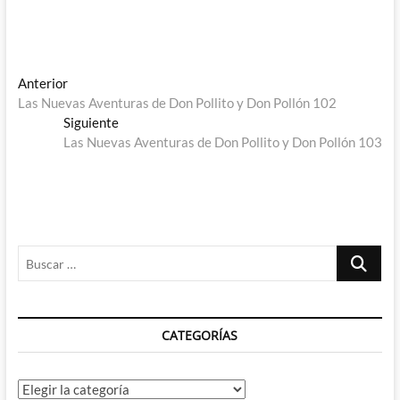
Navegación
Entrada
Anterior
anterior:
Las Nuevas Aventuras de Don Pollito y Don Pollón 102
de
Entrada
Siguiente
entradas
siguiente:
Las Nuevas Aventuras de Don Pollito y Don Pollón 103
Buscar
…
CATEGORÍAS
Categorías