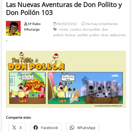
Las Nuevas Aventuras de Don Pollito y
Don Pollón 103
M'Rabo
06/02/2012
No hay comentarios
Mhulargo
cómic
comics
don pollito
don
pollon
humor
pollito
pollon
tiras
webcomic
s
Comparte esto:
X
Facebook
WhatsApp