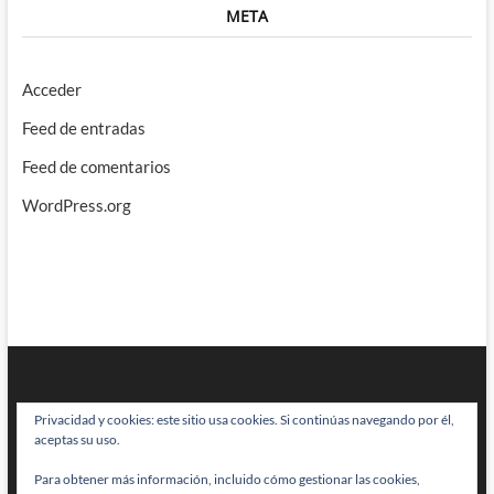
META
Acceder
Feed de entradas
Feed de comentarios
WordPress.org
Privacidad y cookies: este sitio usa cookies. Si continúas navegando por él,
aceptas su uso.
Para obtener más información, incluido cómo gestionar las cookies,
BRAINSTOMPING
| Diseñado por:
Theme Freesia
|
WordPress
| © Todos