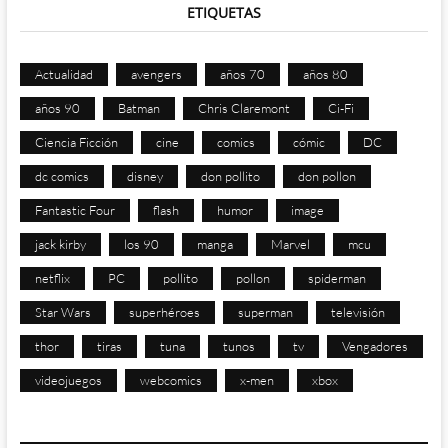
ETIQUETAS
Actualidad
avengers
años 70
años 80
años 90
Batman
Chris Claremont
Ci-Fi
Ciencia Ficción
cine
comics
cómic
DC
dc comics
disney
don pollito
don pollon
Fantastic Four
flash
humor
image
jack kirby
los 90
manga
Marvel
mcu
netflix
PC
pollito
pollon
spiderman
Star Wars
superhéroes
superman
televisión
thor
tiras
tuna
tunos
tv
Vengadores
videojuegos
webcomics
x-men
xbox