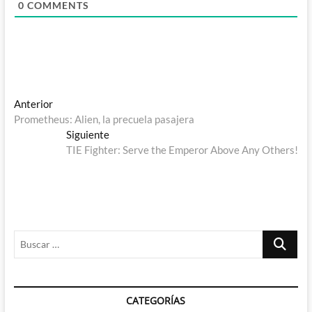
0
COMMENTS
Navegación
Entrada
Anterior
anterior:
Prometheus: Alien, la precuela pasajera
de
Entrada
Siguiente
entradas
siguiente:
TIE Fighter: Serve the Emperor Above Any Others!
Buscar
…
CATEGORÍAS