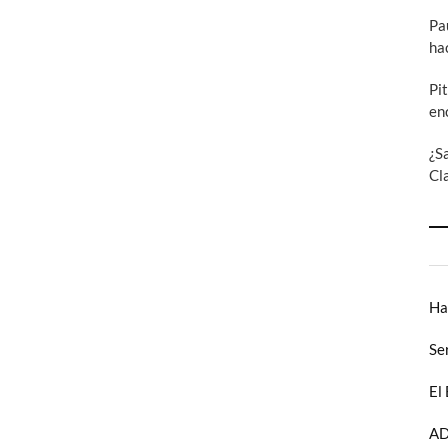
Pa
ha
Pi
en
¿S
Cl
Ha
Se
El
AD