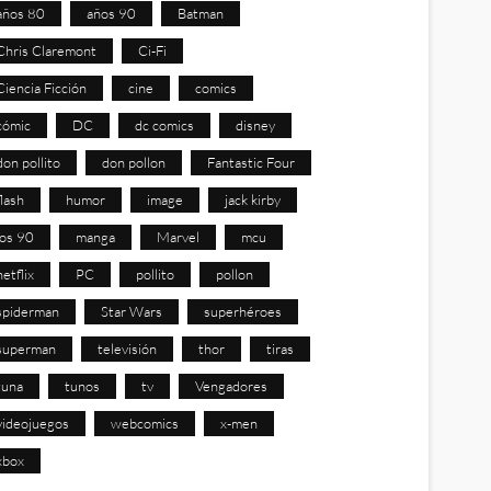
años 80
años 90
Batman
Chris Claremont
Ci-Fi
Ciencia Ficción
cine
comics
cómic
DC
dc comics
disney
don pollito
don pollon
Fantastic Four
flash
humor
image
jack kirby
los 90
manga
Marvel
mcu
netflix
PC
pollito
pollon
spiderman
Star Wars
superhéroes
superman
televisión
thor
tiras
tuna
tunos
tv
Vengadores
videojuegos
webcomics
x-men
xbox