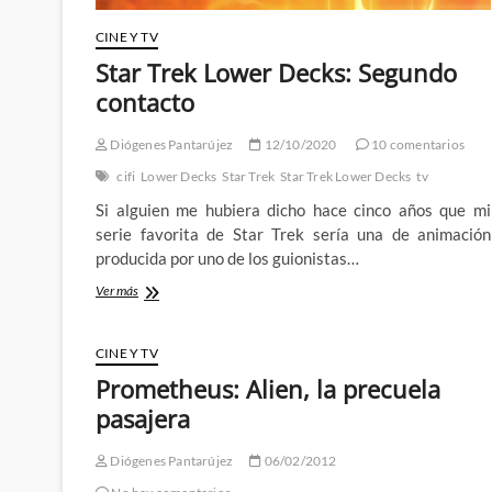
CINE Y TV
Star Trek Lower Decks: Segundo
contacto
Diógenes Pantarújez
12/10/2020
10 comentarios
cifi
Lower Decks
Star Trek
Star Trek Lower Decks
tv
Si alguien me hubiera dicho hace cinco años que mi
serie favorita de Star Trek sería una de animación
producida por uno de los guionistas…
Star
Ver más
Trek
Lower
Decks:
CINE Y TV
Segundo
Prometheus: Alien, la precuela
contacto
pasajera
Diógenes Pantarújez
06/02/2012