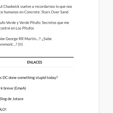
ul Chadwick vuelve a recordarnos lo que nos
ce humanos en Concrete: Stars Over Sand
tufo Verde y Verde Pitufo: Secretos que me
contré en Los Pitufos
abe George RR Martin…?: ¿Sabe
aremont…? (II)
ENLACES
s DC done something stupid today?
ré breve (EmeA)
 Blog de Jotace
LO!