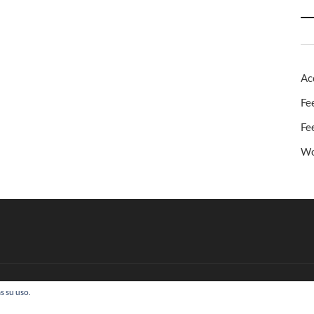
Ac
Fe
Fe
Wo
s su uso.
 Todos los derechos reservados