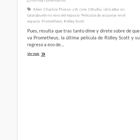
No hay comentarios
Alien
Charlize Theron
cifi
cine
Cthulhu
idris elba
mi
tatarabuelo no vino del espacio
Peliculas de acojonar en el
espacio
Prometheus
Ridley Scott
Pues, resulta que tras tanto dime y direte sobre de que
va Prometheus, la última película de Ridley Scott y su
regreso a eso de…
Prometheus:
Ver más
Alien,
la
precuela
pasajera