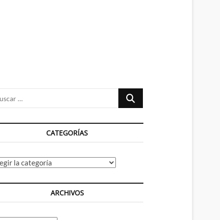
n
ú
Buscar
…
CATEGORÍAS
tegorías
ARCHIVOS