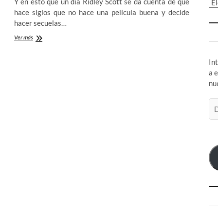
Y en esto que un día Ridley Scott se da cuenta de que
Ar
hace siglos que no hace una película buena y decide
hacer secuelas…
PROMETHEUS:
Ver más
Trabajos
de
In
chapa
y
a 
pintura
nu
para
xenomorfos
Di
de
co
el