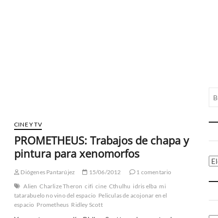
CINE Y TV
PROMETHEUS: Trabajos de chapa y
pintura para xenomorfos
Ca
Diógenes Pantarújez
15/06/2012
1 comentario
Alien
Charlize Theron
cifi
cine
Cthulhu
idris elba
mi
tatarabuelo no vino del espacio
Peliculas de acojonar en el
espacio
Prometheus
Ridley Scott