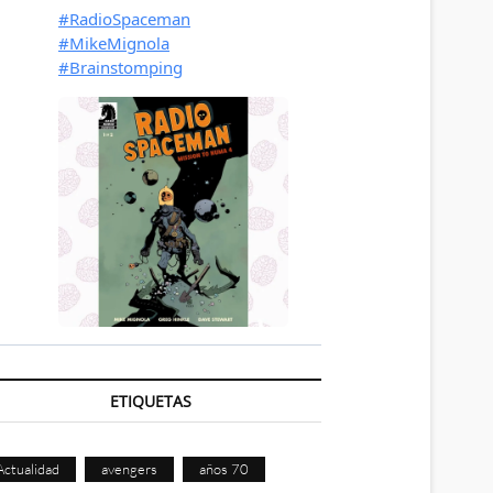
ETIQUETAS
Actualidad
avengers
años 70