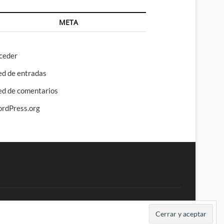
META
ceder
ed de entradas
ed de comentarios
rdPress.org