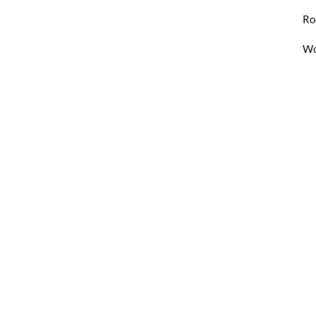
Ro
Wo