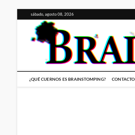
Saltar
sábado, agosto 08, 2026
al
contenido
¿QUÉ CUERNOS ES BRAINSTOMPING?
CONTACTO