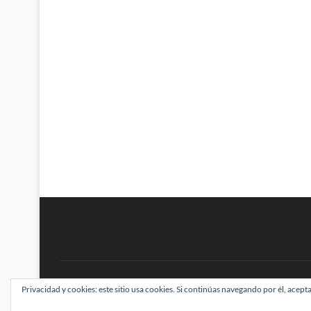
BRAINSTOMPING
Privacidad y cookies: este sitio usa cookies. Si continúas navegando por él, acepta
| Diseñado por:
Theme Freesia
|
WordPress
| ©