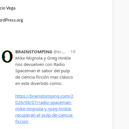
cío Vega
rdPress.org