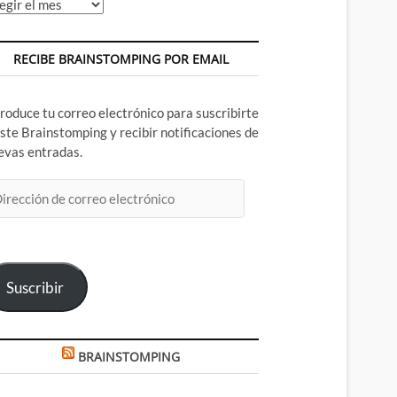
chivos
RECIBE BRAINSTOMPING POR EMAIL
troduce tu correo electrónico para suscribirte
este Brainstomping y recibir notificaciones de
evas entradas.
rección
rreo
ectrónico
Suscribir
BRAINSTOMPING