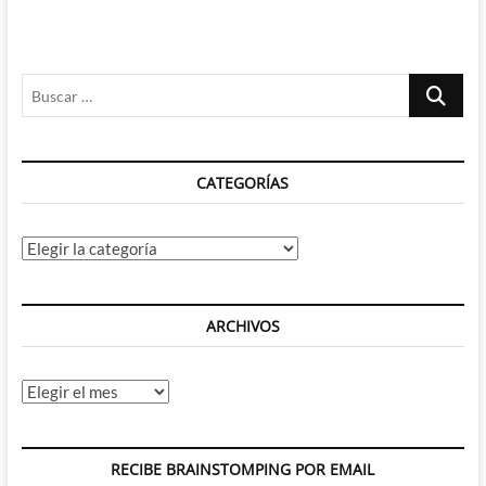
de
Clayface
y
Batman
Buscar
vista
por
…
Alan
Moore
y
CATEGORÍAS
George
Freeman
Categorías
ARCHIVOS
Archivos
RECIBE BRAINSTOMPING POR EMAIL