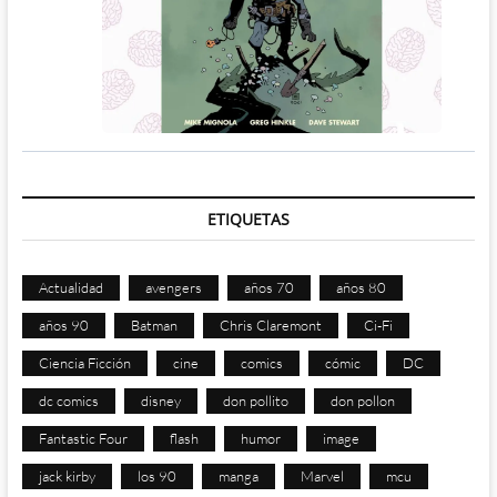
ETIQUETAS
Actualidad
avengers
años 70
años 80
años 90
Batman
Chris Claremont
Ci-Fi
Ciencia Ficción
cine
comics
cómic
DC
dc comics
disney
don pollito
don pollon
Fantastic Four
flash
humor
image
jack kirby
los 90
manga
Marvel
mcu