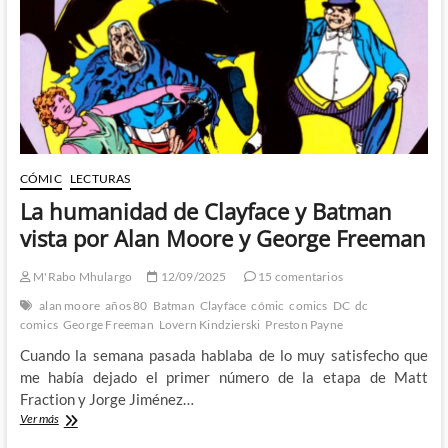
CÓMIC
LECTURAS
La humanidad de Clayface y Batman
vista por Alan Moore y George Freeman
M'Rabo Mhulargo
12/09/2025
15 comentarios
alan moore
años 80
Batman
Clayface
cómic
comics
DC
dc
comics
George Freeman
Lovern Kindzierski
Preston Payne
Cuando la semana pasada hablaba de lo muy satisfecho que
me había dejado el primer número de la etapa de Matt
Fraction y Jorge Jiménez…
La
Ver más
humanidad