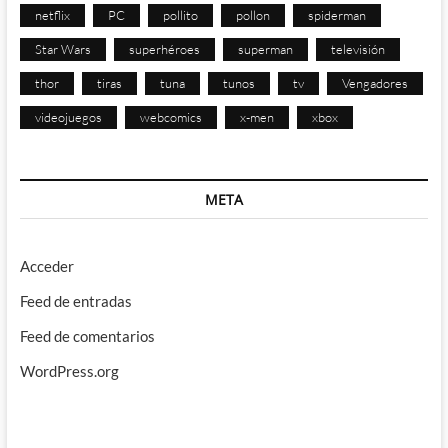
netflix
PC
pollito
pollon
spiderman
Star Wars
superhéroes
superman
televisión
thor
tiras
tuna
tunos
tv
Vengadores
videojuegos
webcomics
x-men
xbox
META
Acceder
Feed de entradas
Feed de comentarios
WordPress.org