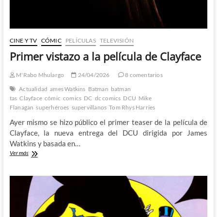
CINE Y TV
CÓMIC
PELÍCULAS
TELEVISIÓN
Primer vistazo a la película de Clayface
M'Rabo Mhulargo
24/04/2026
8 comentarios
Actualidad
ames Watkins
Batman
batman
tas
Clayface
cómic
comics
DC
dc comics
DCU
Mike
Flanagan
superhéroes
supervillanos
Tom Rhys Harries
Ayer mismo se hizo público el primer teaser de la película de
Clayface, la nueva entrega del DCU dirigida por James
Watkins y basada en…
Primer
Ver más
vistazo
a
la
película
de
Clayface