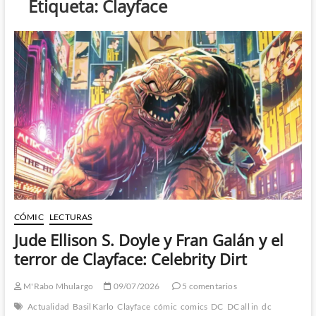
Etiqueta:
Clayface
CÓMIC
LECTURAS
Jude Ellison S. Doyle y Fran Galán y el
terror de Clayface: Celebrity Dirt
M'Rabo Mhulargo
09/07/2026
5 comentarios
Actualidad
Basil Karlo
Clayface
cómic
comics
DC
DC all in
dc