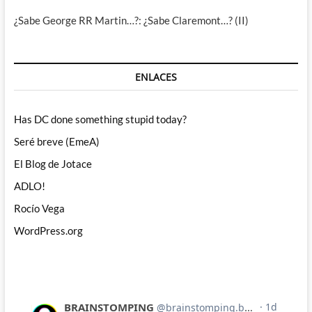
¿Sabe George RR Martin…?: ¿Sabe Claremont…? (II)
ENLACES
Has DC done something stupid today?
Seré breve (EmeA)
El Blog de Jotace
ADLO!
Rocío Vega
WordPress.org