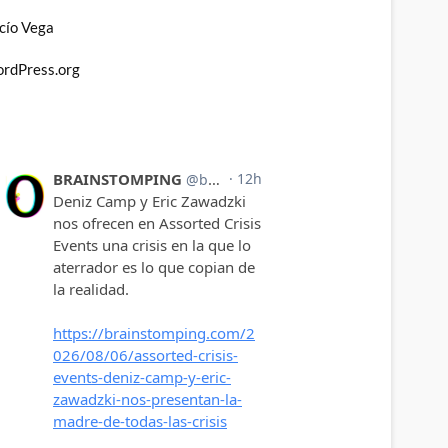
cío Vega
rdPress.org