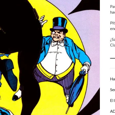
Pa
ha
Pi
en
¿S
Cl
Ha
Se
El
AD