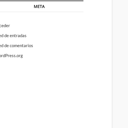
META
ceder
ed de entradas
ed de comentarios
rdPress.org