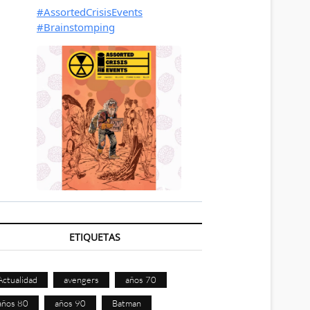
ETIQUETAS
Actualidad
avengers
años 70
años 80
años 90
Batman