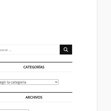
n
ú
Buscar
…
CATEGORÍAS
tegorías
ARCHIVOS