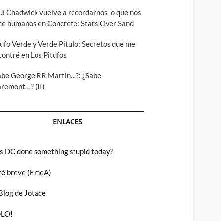
ul Chadwick vuelve a recordarnos lo que nos
ce humanos en Concrete: Stars Over Sand
tufo Verde y Verde Pitufo: Secretos que me
contré en Los Pitufos
abe George RR Martin…?: ¿Sabe
aremont…? (II)
ENLACES
s DC done something stupid today?
ré breve (EmeA)
 Blog de Jotace
LO!