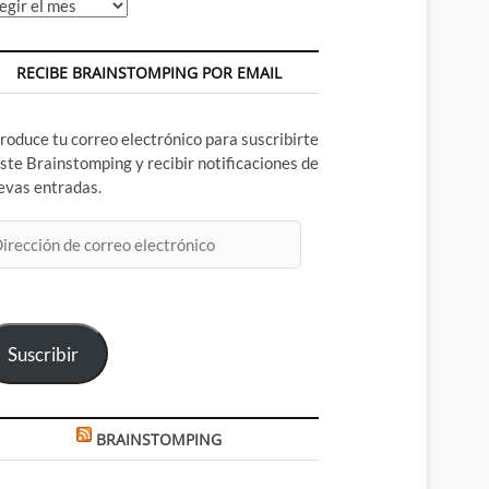
chivos
RECIBE BRAINSTOMPING POR EMAIL
troduce tu correo electrónico para suscribirte
este Brainstomping y recibir notificaciones de
evas entradas.
rección
rreo
ectrónico
Suscribir
BRAINSTOMPING