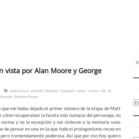
 vista por Alan Moore y George
alan moore
años 80
Batman
Clayface
cómic
comics
DC
dc
dzierski
Preston Payne
Ca
 que me había dejado el primer número de la etapa de Matt
r cómo recuperaban la faceta más humana del personaje, no
a norma y no la excepción y me vinieron a la memoria unas
ba de pensar en una en la que todo el protagonismo recae en
ca pero tremendamente poderosa. Así que por eso hoy quiero