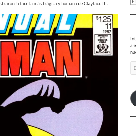
Ar
raron la faceta más trágica y humana de Clayface III.
In
a 
nu
Di
de
co
el