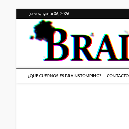
Saltar
jueves, agosto 06, 2026
al
contenido
¿QUÉ CUERNOS ES BRAINSTOMPING?
CONTACTO