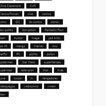
Chris Claremont
Ci-Fi
Ciencia Ficción
cine
comics
cómic
DC
dc comics
disney
don pollito
don pollon
Fantastic Four
flash
humor
image
jack kirby
los 90
manga
Marvel
mcu
netflix
PC
pollito
pollon
spiderman
Star Wars
superhéroes
superman
televisión
thor
tiras
tuna
tunos
tv
Vengadores
videojuegos
webcomics
x-men
xbox