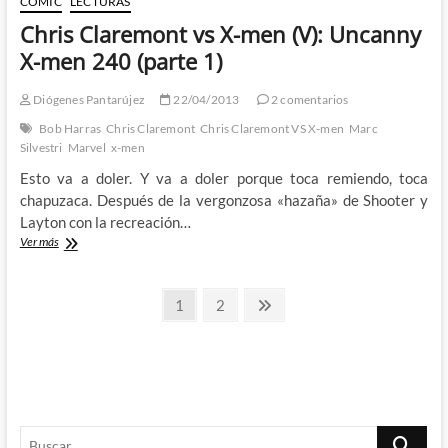
CÓMIC
LECTURAS
men
Chris Claremont vs X-men (V): Uncanny
(V):
Uncanny
X-men 240 (parte 1)
X-
men
Diógenes Pantarújez
22/04/2013
2 comentarios
240
(parte
Bob Harras
Chris Claremont
Chris Claremont VS X-men
Marc
2)
Silvestri
Marvel
x-men
Esto va a doler. Y va a doler porque toca remiendo, toca
chapuzaca. Después de la vergonzosa «hazaña» de Shooter y
Layton con la recreación…
Chris
Ver más
Claremont
vs
Paginación
X-
Página
Página
Página
1
2
men
siguiente
de
(V):
Uncanny
entradas
X-
men
240
(parte
Buscar
1)