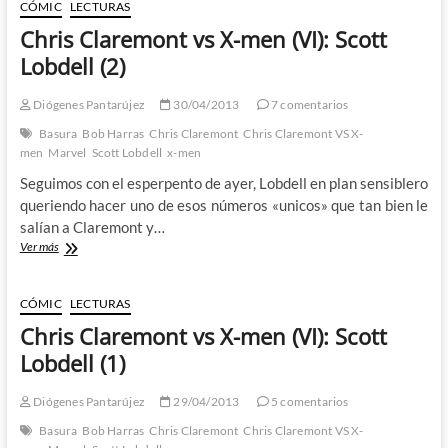
X-
CÓMIC
LECTURAS
men
Chris Claremont vs X-men (VI): Scott
(VII):
Grant
Lobdell (2)
Morrison
(1)
Diógenes Pantarújez
30/04/2013
7 comentarios
Basura
Bob Harras
Chris Claremont
Chris Claremont VS X-
men
Marvel
Scott Lobdell
x-men
Seguimos con el esperpento de ayer, Lobdell en plan sensiblero
queriendo hacer uno de esos números «unicos» que tan bien le
salían a Claremont y…
Chris
Ver más
Claremont
vs
X-
CÓMIC
LECTURAS
men
Chris Claremont vs X-men (VI): Scott
(VI):
Scott
Lobdell (1)
Lobdell
(2)
Diógenes Pantarújez
29/04/2013
5 comentarios
Basura
Bob Harras
Chris Claremont
Chris Claremont VS X-