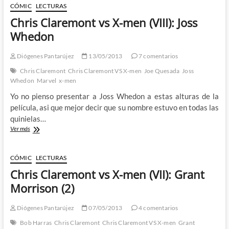
X-
CÓMIC
LECTURAS
men
Chris Claremont vs X-men (VIII): Joss
(IX):
Conclusión
Whedon
(parte
1)
Diógenes Pantarújez
13/05/2013
7 comentarios
Chris Claremont
Chris Claremont VS X-men
Joe Quesada
Joss
Whedon
Marvel
x-men
Yo no pienso presentar a Joss Whedon a estas alturas de la
película, asi que mejor decir que su nombre estuvo en todas las
quinielas…
Chris
Ver más
Claremont
vs
X-
CÓMIC
LECTURAS
men
Chris Claremont vs X-men (VII): Grant
(VIII):
Joss
Morrison (2)
Whedon
Diógenes Pantarújez
07/05/2013
4 comentarios
Bob Harras
Chris Claremont
Chris Claremont VS X-men
Grant