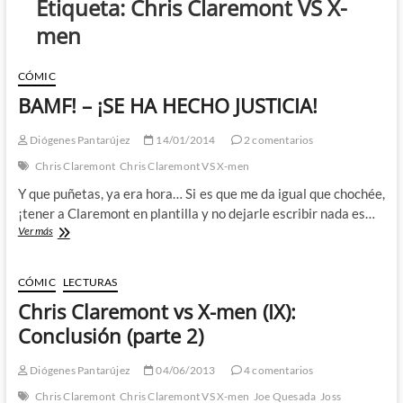
Etiqueta:
Chris Claremont VS X-
men
CÓMIC
BAMF! – ¡SE HA HECHO JUSTICIA!
Diógenes Pantarújez
14/01/2014
2 comentarios
Chris Claremont
Chris Claremont VS X-men
Y que puñetas, ya era hora… Si es que me da igual que chochée,
¡tener a Claremont en plantilla y no dejarle escribir nada es…
BAMF!
Ver más
–
¡SE
HA
CÓMIC
LECTURAS
HECHO
Chris Claremont vs X-men (IX):
JUSTICIA!
Conclusión (parte 2)
Diógenes Pantarújez
04/06/2013
4 comentarios
Chris Claremont
Chris Claremont VS X-men
Joe Quesada
Joss