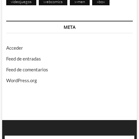
videojuegos
webcomics
x-men
xbox
META
Acceder
Feed de entradas
Feed de comentarios
WordPress.org