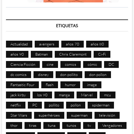
ETIQUETAS
Actualidad
avengers
años 70
años 80
años 90
Batman
Chris Claremont
Ci-Fi
Ciencia Ficción
cine
comics
cómic
DC
dc comics
disney
don pollito
don pollon
Fantastic Four
flash
humor
image
jack kirby
los 90
manga
Marvel
mcu
netflix
PC
pollito
pollon
spiderman
Star Wars
superhéroes
superman
televisión
thor
tiras
tuna
tunos
tv
Vengadores