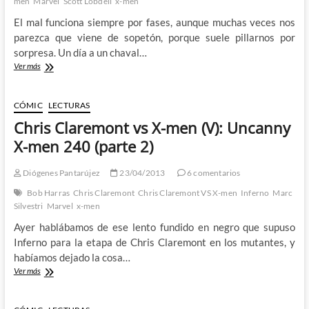
men
Marvel
Scott Lobdell
x-men
El mal funciona siempre por fases, aunque muchas veces nos
parezca que viene de sopetón, porque suele pillarnos por
sorpresa. Un día a un chaval…
Chris
Ver más
Claremont
vs
X-
CÓMIC
LECTURAS
men
Chris Claremont vs X-men (V): Uncanny
(VI):
Scott
X-men 240 (parte 2)
Lobdell
(1)
Diógenes Pantarújez
23/04/2013
6 comentarios
Bob Harras
Chris Claremont
Chris Claremont VS X-men
Inferno
Marc
Silvestri
Marvel
x-men
Ayer hablábamos de ese lento fundido en negro que supuso
Inferno para la etapa de Chris Claremont en los mutantes, y
habíamos dejado la cosa…
Chris
Ver más
Claremont
vs
X-