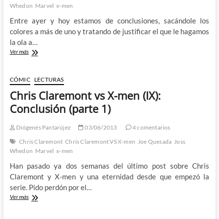
Whedon
Marvel
x-men
Entre ayer y hoy estamos de conclusiones, sacándole los
colores a más de uno y tratando de justificar el que le hagamos
la ola a…
Chris
Ver más
Claremont
vs
X-
CÓMIC
LECTURAS
men
Chris Claremont vs X-men (IX):
(IX):
Conclusión
Conclusión (parte 1)
(parte
2)
Diógenes Pantarújez
03/06/2013
4 comentarios
Chris Claremont
Chris Claremont VS X-men
Joe Quesada
Joss
Whedon
Marvel
x-men
Han pasado ya dos semanas del último post sobre Chris
Claremont y X-men y una eternidad desde que empezó la
serie. Pido perdón por el…
Chris
Ver más
Claremont
vs