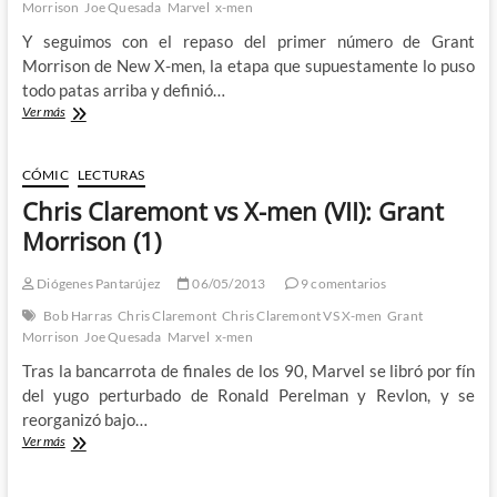
Morrison
Joe Quesada
Marvel
x-men
Y seguimos con el repaso del primer número de Grant
Morrison de New X-men, la etapa que supuestamente lo puso
todo patas arriba y definió…
Chris
Ver más
Claremont
vs
X-
CÓMIC
LECTURAS
men
Chris Claremont vs X-men (VII): Grant
(VII):
Grant
Morrison (1)
Morrison
(2)
Diógenes Pantarújez
06/05/2013
9 comentarios
Bob Harras
Chris Claremont
Chris Claremont VS X-men
Grant
Morrison
Joe Quesada
Marvel
x-men
Tras la bancarrota de finales de los 90, Marvel se libró por fín
del yugo perturbado de Ronald Perelman y Revlon, y se
reorganizó bajo…
Chris
Ver más
Claremont
vs