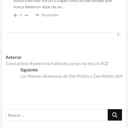
volvía a escribir a Kurt y Logan como los personajes que
nunca debieron dejar de ser…
Responder
0
Navegación
Entrada
Anterior
anterior:
Constantino Romero ha Fallecido, se nos ha ido LA VOZ
de
Entrada
Siguiente
entradas
siguiente:
Las Nuevas Aventuras de Don Pollito y Don Pollón 264
Buscar
…