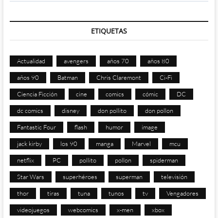
ETIQUETAS
Actualidad
avengers
años 70
años 80
años 90
Batman
Chris Claremont
Ci-Fi
Ciencia Ficción
cine
comics
cómic
DC
dc comics
disney
don pollito
don pollon
Fantastic Four
flash
humor
image
jack kirby
los 90
manga
Marvel
mcu
netflix
PC
pollito
pollon
spiderman
Star Wars
superhéroes
superman
televisión
thor
tiras
tuna
tunos
tv
Vengadores
videojuegos
webcomics
x-men
xbox