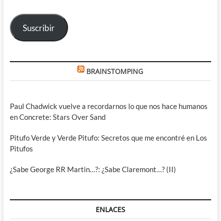
correo
electrónico
Suscribir
BRAINSTOMPING
Paul Chadwick vuelve a recordarnos lo que nos hace humanos
en Concrete: Stars Over Sand
Pitufo Verde y Verde Pitufo: Secretos que me encontré en Los
Pitufos
¿Sabe George RR Martin…?: ¿Sabe Claremont…? (II)
ENLACES