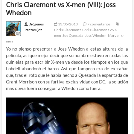
Chris Claremont vs X-men (VIII): Joss
Whedon
Diógenes
13/05/2013
7 comentarios
Pantarújez
Chris Claremont
Chris Claremont VS X-
men
Joe Quesada
Joss Whedon
Marvel
x-
men
Yo no pienso presentar a Joss Whedon a estas alturas de la
película, asi que mejor decir que su nombre estuvo en todas las
quinielas para escribir X-men ya desde los tiempos en los que
Lobdell abandonó el barco. Así que tampoco era de extrañar
que, tras el roto que le había hecho a Quesada la espantada de
Grant Morrison con su furtiva exclusividad con DC, la solución
más obvia fuera conseguir a Whedon como fuera.