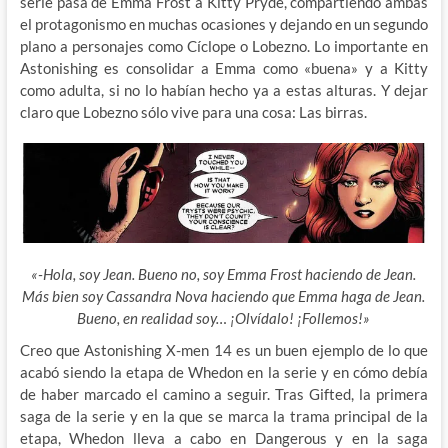
serie pasa de Emma Frost a Kitty Pryde, compartiendo ambas
el protagonismo en muchas ocasiones y dejando en un segundo
plano a personajes como Cíclope o Lobezno. Lo importante en
Astonishing es consolidar a Emma como «buena» y a Kitty
como adulta, si no lo habían hecho ya a estas alturas. Y dejar
claro que Lobezno sólo vive para una cosa: Las birras.
«-Hola, soy Jean. Bueno no, soy Emma Frost haciendo de Jean.
Más bien soy Cassandra Nova haciendo que Emma haga de Jean.
Bueno, en realidad soy… ¡Olvídalo! ¡Follemos!»
Creo que Astonishing X-men 14 es un buen ejemplo de lo que
acabó siendo la etapa de Whedon en la serie y en cómo debía
de haber marcado el camino a seguir. Tras Gifted, la primera
saga de la serie y en la que se marca la trama principal de la
etapa, Whedon lleva a cabo en Dangerous y en la saga