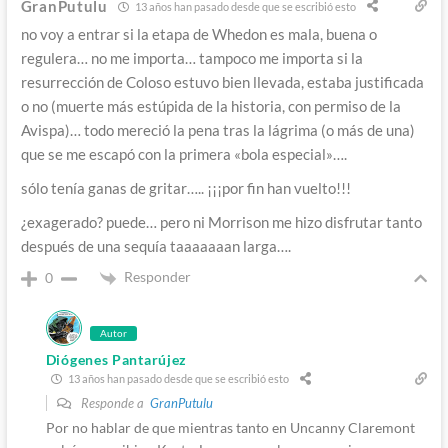
GranPutulu
13 años han pasado desde que se escribió esto
no voy a entrar si la etapa de Whedon es mala, buena o
regulera… no me importa… tampoco me importa si la
resurrección de Coloso estuvo bien llevada, estaba justificada
o no (muerte más estúpida de la historia, con permiso de la
Avispa)… todo mereció la pena tras la lágrima (o más de una)
que se me escapó con la primera «bola especial»….
sólo tenía ganas de gritar….. ¡¡¡por fin han vuelto!!!
¿exagerado? puede… pero ni Morrison me hizo disfrutar tanto
después de una sequía taaaaaaan larga….
Responder
0
Autor
Diógenes Pantarújez
13 años han pasado desde que se escribió esto
Responde a
GranPutulu
Por no hablar de que mientras tanto en Uncanny Claremont