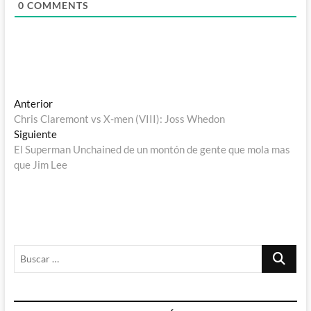
0
COMMENTS
Navegación
Entrada
Anterior
anterior:
Chris Claremont vs X-men (VIII): Joss Whedon
de
Entrada
Siguiente
entradas
siguiente:
El Superman Unchained de un montón de gente que mola mas
que Jim Lee
Buscar
…