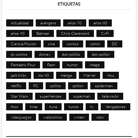
ETIQUETAS
Actualidad
avengers
años 70
años 80
años 90
Batman
Chris Claremont
Ci-Fi
Ciencia Ficción
cine
comics
cómic
DC
dc comics
disney
don pollito
don pollon
Fantastic Four
flash
humor
image
jack kirby
los 90
manga
Marvel
mcu
netflix
PC
pollito
pollon
spiderman
Star Wars
superhéroes
superman
televisión
thor
tiras
tuna
tunos
tv
Vengadores
videojuegos
webcomics
x-men
xbox