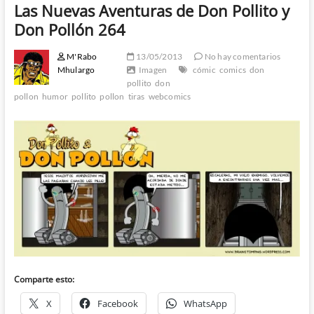
Las Nuevas Aventuras de Don Pollito y
Don Pollón 264
M'Rabo
13/05/2013
No hay comentarios
Mhulargo
Imagen
cómic
comics
don
pollito
don
pollon
humor
pollito
pollon
tiras
webcomics
Comparte esto:
X
Facebook
WhatsApp