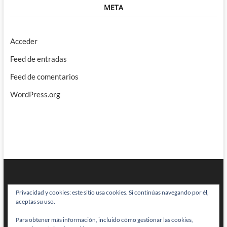
META
Acceder
Feed de entradas
Feed de comentarios
WordPress.org
Privacidad y cookies: este sitio usa cookies. Si continúas navegando por él,
aceptas su uso.
Para obtener más información, incluido cómo gestionar las cookies,
BRAINSTOMPING
| Diseñado por:
Theme Freesia
|
WordPress
| © Todos