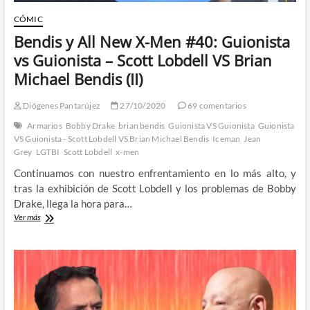
Bendis
(III)
CÓMIC
Bendis y All New X-Men #40: Guionista
vs Guionista – Scott Lobdell VS Brian
Michael Bendis (II)
Diógenes Pantarújez
27/10/2020
69 comentarios
Armarios
Bobby Drake
brian bendis
Guionista VS Guionista
Guionista
VS Guionista - Scott Lobdell VS Brian Michael Bendis
Iceman
Jean
Grey
LGTBI
Scott Lobdell
x-men
Continuamos con nuestro enfrentamiento en lo más alto, y
tras la exhibición de Scott Lobdell y los problemas de Bobby
Drake, llega la hora para…
Bendis
Ver más
y
All
New
X-
Men
#40:
Guionista