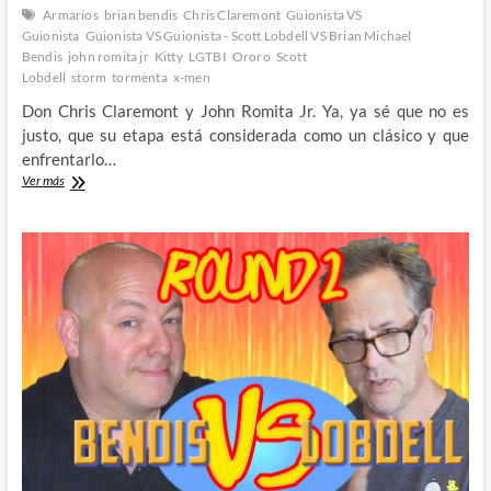
Armarios
brian bendis
Chris Claremont
Guionista VS
Guionista
Guionista VS Guionista - Scott Lobdell VS Brian Michael
Bendis
john romita jr
Kitty
LGTBI
Ororo
Scott
Lobdell
storm
tormenta
x-men
Don Chris Claremont y John Romita Jr. Ya, ya sé que no es
justo, que su etapa está considerada como un clásico y que
enfrentarlo…
Claremont
Ver más
y
Uncanny
X-
Men
#180
:
Guionista
vs
Guionista
–
Scott
Lobdell
VS
Brian
Michael