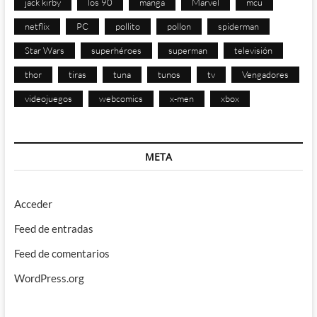
jack kirby
los 90
manga
Marvel
mcu
netflix
PC
pollito
pollon
spiderman
Star Wars
superhéroes
superman
televisión
thor
tiras
tuna
tunos
tv
Vengadores
videojuegos
webcomics
x-men
xbox
META
Acceder
Feed de entradas
Feed de comentarios
WordPress.org