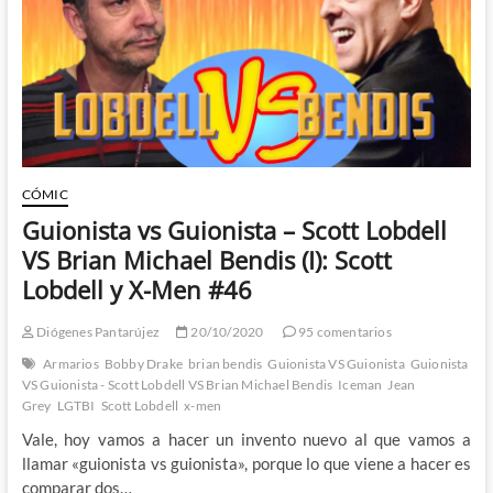
vs
Guionista
–
Scott
Lobdell
VS
Brian
Michael
Bendis
(II)
CÓMIC
Guionista vs Guionista – Scott Lobdell
VS Brian Michael Bendis (I): Scott
Lobdell y X-Men #46
Diógenes Pantarújez
20/10/2020
95 comentarios
Armarios
Bobby Drake
brian bendis
Guionista VS Guionista
Guionista
VS Guionista - Scott Lobdell VS Brian Michael Bendis
Iceman
Jean
Grey
LGTBI
Scott Lobdell
x-men
Vale, hoy vamos a hacer un invento nuevo al que vamos a
llamar «guionista vs guionista», porque lo que viene a hacer es
comparar dos…