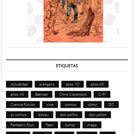
ETIQUETAS
Actualidad
avengers
años 70
años 80
años 90
Batman
Chris Claremont
Ci-Fi
Ciencia Ficción
cine
comics
cómic
DC
dc comics
disney
don pollito
don pollon
Fantastic Four
flash
humor
image