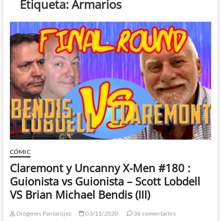
Etiqueta:
Armarios
CÓMIC
Claremont y Uncanny X-Men #180 :
Guionista vs Guionista – Scott Lobdell
VS Brian Michael Bendis (III)
Diógenes Pantarújez
03/11/2020
36 comentarios