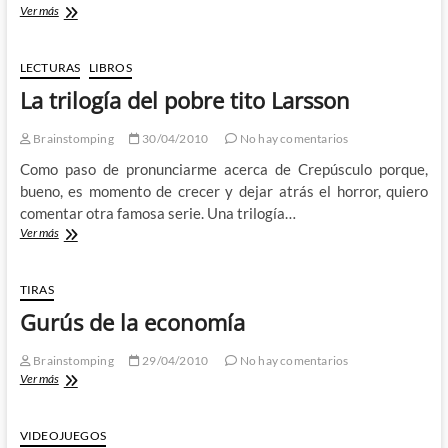
Marea
Ver más
negra
LECTURAS
LIBROS
La trilogía del pobre tito Larsson
Brainstomping
30/04/2010
No hay comentarios
Como paso de pronunciarme acerca de Crepúsculo porque,
bueno, es momento de crecer y dejar atrás el horror, quiero
comentar otra famosa serie. Una trilogía…
La
Ver más
trilogía
del
pobre
TIRAS
tito
Gurús de la economía
Larsson
Brainstomping
29/04/2010
No hay comentarios
Gurús
Ver más
de
la
economía
VIDEOJUEGOS