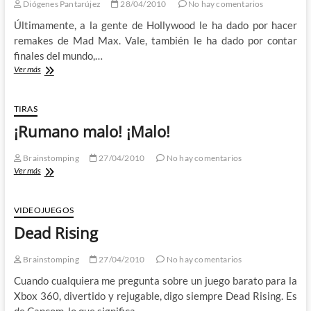
Diógenes Pantarújez
28/04/2010
No hay comentarios
Últimamente, a la gente de Hollywood le ha dado por hacer
remakes de Mad Max. Vale, también le ha dado por contar
finales del mundo,…
El
Ver más
libro
de
Eli
TIRAS
¡Rumano malo! ¡Malo!
Brainstomping
27/04/2010
No hay comentarios
¡Rumano
Ver más
malo!
¡Malo!
VIDEOJUEGOS
Dead Rising
Brainstomping
27/04/2010
No hay comentarios
Cuando cualquiera me pregunta sobre un juego barato para la
Xbox 360, divertido y rejugable, digo siempre Dead Rising. Es
de Capcom, lo que significa…