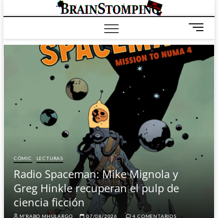
Saltar
BRAIN
ALL-NEW! ALL-
al
DIFFERENT!
contenido
B
o
t
ó
n
d
e
m
e
n
ú
CÓMIC
LECTURAS
Radio Spaceman: Mike Mignola y
Greg Hinkle recuperan el pulp de
ciencia ficción
M'RABO MHULARGO
07/08/2026
4 COMENTARIOS