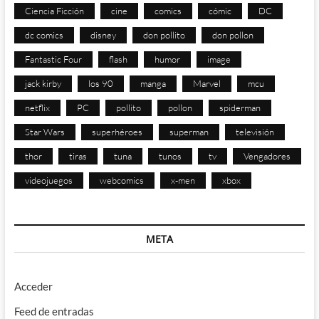
Ciencia Ficción
cine
comics
cómic
DC
dc comics
disney
don pollito
don pollon
Fantastic Four
flash
humor
image
jack kirby
los 90
manga
Marvel
mcu
netflix
PC
pollito
pollon
spiderman
Star Wars
superhéroes
superman
televisión
thor
tiras
tuna
tunos
tv
Vengadores
videojuegos
webcomics
x-men
xbox
META
Acceder
Feed de entradas