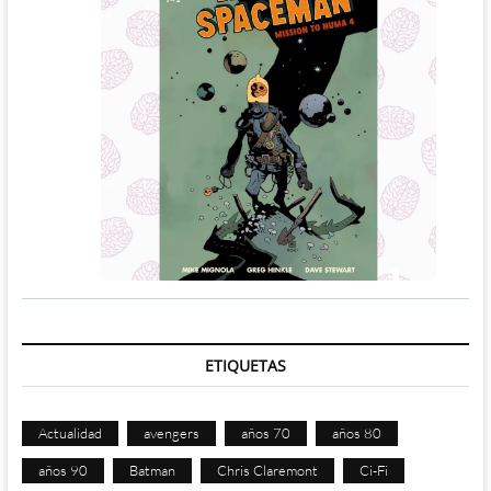
ETIQUETAS
Actualidad
avengers
años 70
años 80
años 90
Batman
Chris Claremont
Ci-Fi