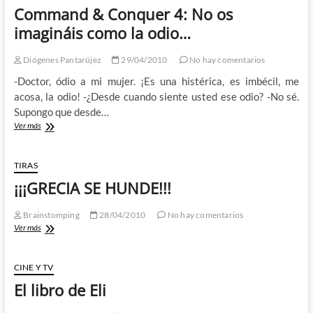
Command & Conquer 4: No os
imagináis como la odio…
Diógenes Pantarújez
29/04/2010
No hay comentarios
-Doctor, ódio a mi mujer. ¡Es una histérica, es imbécil, me
acosa, la odio! -¿Desde cuando siente usted ese odio? -No sé.
Supongo que desde…
Command
Ver más
&
Conquer
4:
TIRAS
No
¡¡¡GRECIA SE HUNDE!!!
os
imagináis
como
Brainstomping
28/04/2010
No hay comentarios
la
¡¡¡GRECIA
Ver más
odio…
SE
HUNDE!!!
CINE Y TV
El libro de Eli