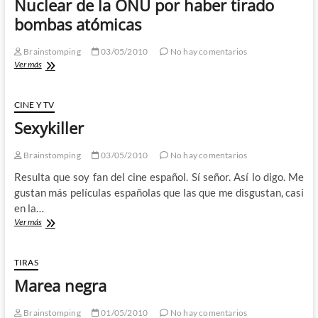
Nuclear de la ONU por haber tirado
bombas atómicas
Brainstomping
03/05/2010
No hay comentarios
Irán
Ver más
propone
echar
a
CINE Y TV
EEUU
Sexykiller
del
Organo
Nuclear
Brainstomping
03/05/2010
No hay comentarios
de
Resulta que soy fan del cine español. Sí señor. Así lo digo. Me
la
gustan más películas españolas que las que me disgustan, casi
ONU
por
en la…
haber
Sexykiller
Ver más
tirado
bombas
atómicas
TIRAS
Marea negra
Brainstomping
01/05/2010
No hay comentarios