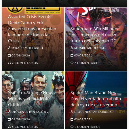
Assorted Crisis Events:
Deniz Camp y Eric
Zawadzki nos presentan
Superman: Año Mil pone
la madre de todas las
los cimientos del nuevo
Crisis
futuro del Universo DC
M'RABO MHULARGO
M'RABO MHULARGO
06/08/2026
05/08/2026
2 COMENTARIOS
6 COMENTARIOS
Star Trek Strange New
Spider-Man Brand New
Worlds y el Incidente
Day: El verdadero caballo
Griffin
de troya de este verano
DIÓGENES PANTARÚJEZ
DIÓGENES PANTARÚJEZ
04/08/2026
03/08/2026
6 COMENTARIOS
8 COMENTARIOS