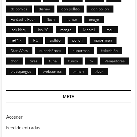
dc comics
disney
don pollito
don pollon
Fantastic Four
flash
humor
image
jack kirby
los 90
manga
Marvel
mcu
netflix
PC
pollito
pollon
spiderman
Star Wars
superhéroes
superman
televisión
thor
tiras
tuna
tunos
tv
Vengadores
videojuegos
webcomics
x-men
xbox
META
Acceder
Feed de entradas