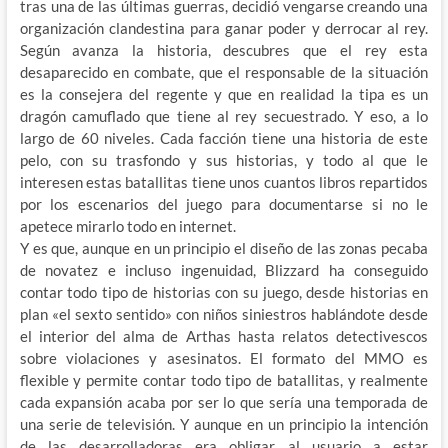
tras una de las últimas guerras, decidió vengarse creando una
organización clandestina para ganar poder y derrocar al rey.
Según avanza la historia, descubres que el rey esta
desaparecido en combate, que el responsable de la situación
es la consejera del regente y que en realidad la tipa es un
dragón camuflado que tiene al rey secuestrado. Y eso, a lo
largo de 60 niveles. Cada facción tiene una historia de este
pelo, con su trasfondo y sus historias, y todo al que le
interesen estas batallitas tiene unos cuantos libros repartidos
por los escenarios del juego para documentarse si no le
apetece mirarlo todo en internet.
Y es que, aunque en un principio el diseño de las zonas pecaba
de novatez e incluso ingenuidad, Blizzard ha conseguido
contar todo tipo de historias con su juego, desde historias en
plan «el sexto sentido» con niños siniestros hablándote desde
el interior del alma de Arthas hasta relatos detectivescos
sobre violaciones y asesinatos. El formato del MMO es
flexible y permite contar todo tipo de batallitas, y realmente
cada expansión acaba por ser lo que sería una temporada de
una serie de televisión. Y aunque en un principio la intención
de las desarrolladoras era obligar al usuario a estar