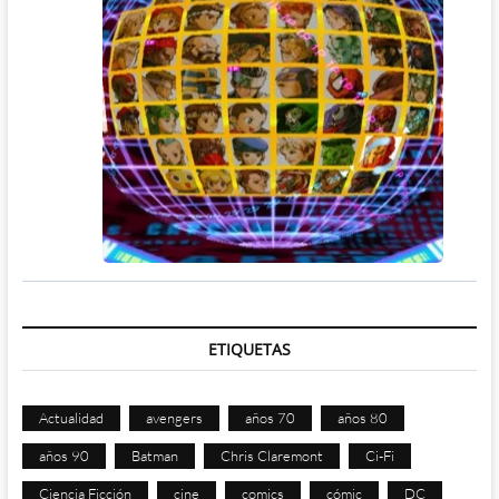
ETIQUETAS
Actualidad
avengers
años 70
años 80
años 90
Batman
Chris Claremont
Ci-Fi
Ciencia Ficción
cine
comics
cómic
DC