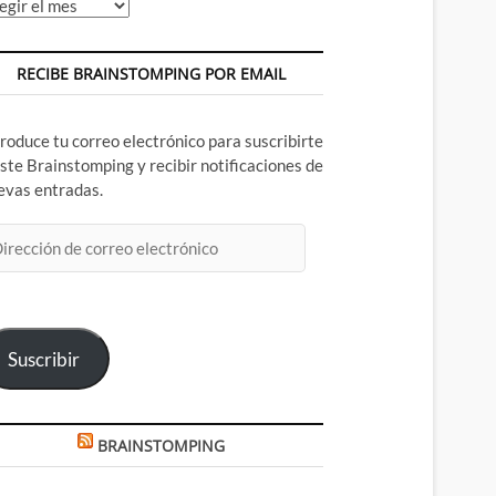
chivos
RECIBE BRAINSTOMPING POR EMAIL
troduce tu correo electrónico para suscribirte
este Brainstomping y recibir notificaciones de
evas entradas.
rección
rreo
ectrónico
Suscribir
BRAINSTOMPING