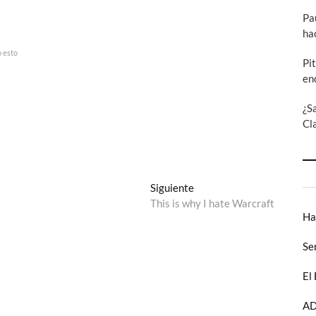
Pa
ha
ó esto
Pi
en
¿S
Cl
Entrada
Siguiente
siguiente:
This is why I hate Warcraft
Ha
Se
El
AD