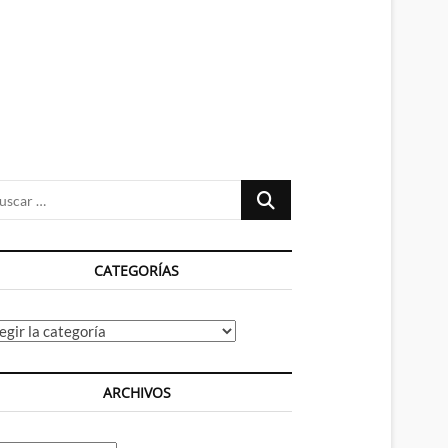
n
ú
Buscar
…
CATEGORÍAS
tegorías
ARCHIVOS