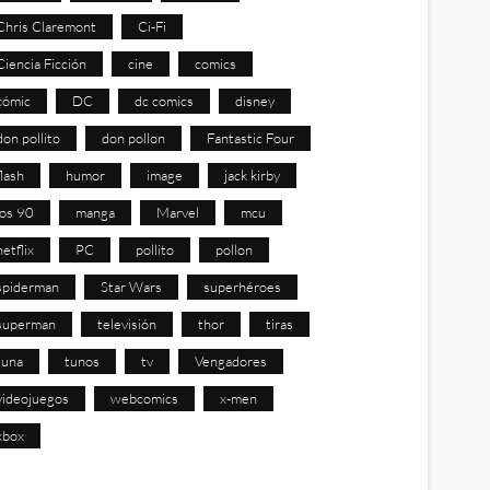
Chris Claremont
Ci-Fi
Ciencia Ficción
cine
comics
cómic
DC
dc comics
disney
don pollito
don pollon
Fantastic Four
flash
humor
image
jack kirby
los 90
manga
Marvel
mcu
netflix
PC
pollito
pollon
spiderman
Star Wars
superhéroes
superman
televisión
thor
tiras
tuna
tunos
tv
Vengadores
videojuegos
webcomics
x-men
xbox