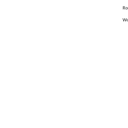
Ro
Wo