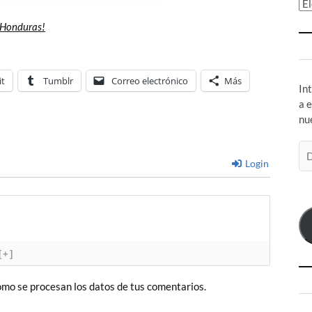
Ar
 Honduras!
it
Tumblr
Correo electrónico
Más
In
a 
nu
Di
de
Login
co
el
[+]
mo se procesan los datos de tus comentarios.