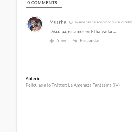
0
COMMENTS
Musrha
16 años han pasado desde que se escribi
Disculpa, estamos en El Salvador…
Responder
0
Navegación
Entrada
Anterior
anterior:
Películas a lo Twitter: La Amenaza Fantasma (IV)
de
entradas