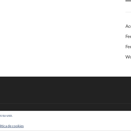
Ac
Fe
Fe
Wo
s su uso.
 Todos los derechos reservados
lítica de cookies