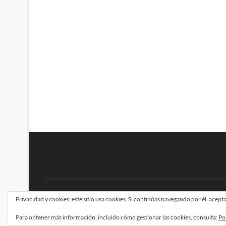
BRAINSTOMPING
Privacidad y cookies: este sitio usa cookies. Si continúas navegando por él, acepta
| Diseñado por:
Theme Freesia
|
WordPress
| ©
Para obtener más información, incluido cómo gestionar las cookies, consulta:
Po