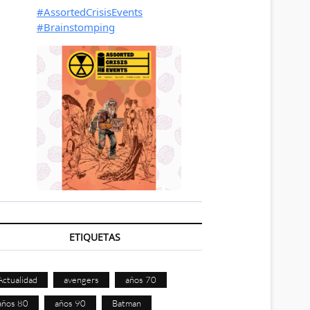
ETIQUETAS
Actualidad
avengers
años 70
años 80
años 90
Batman