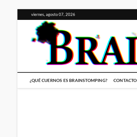
Saltar
viernes, agosto 07, 2026
al
contenido
¿QUÉ CUERNOS ES BRAINSTOMPING?
CONTACTO