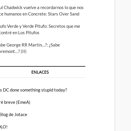
ul Chadwick vuelve a recordarnos lo que nos
ce humanos en Concrete: Stars Over Sand
tufo Verde y Verde Pitufo: Secretos que me
contré en Los Pitufos
abe George RR Martin…?: ¿Sabe
aremont…? (II)
ENLACES
s DC done something stupid today?
ré breve (EmeA)
 Blog de Jotace
LO!