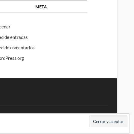
META
ceder
ed de entradas
ed de comentarios
rdPress.org