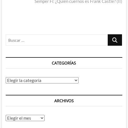
siguiente:
Semper Fi: ¿Quién cuernos es Frank Castle? (II)
Buscar
…
CATEGORÍAS
Categorías
ARCHIVOS
Archivos