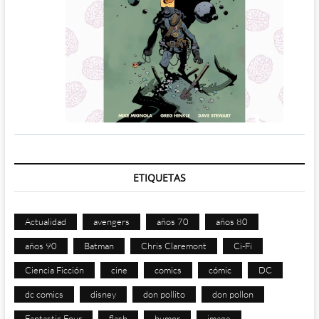
ETIQUETAS
Actualidad
avengers
años 70
años 80
años 90
Batman
Chris Claremont
Ci-Fi
Ciencia Ficción
cine
comics
cómic
DC
dc comics
disney
don pollito
don pollon
Fantastic Four
flash
humor
image