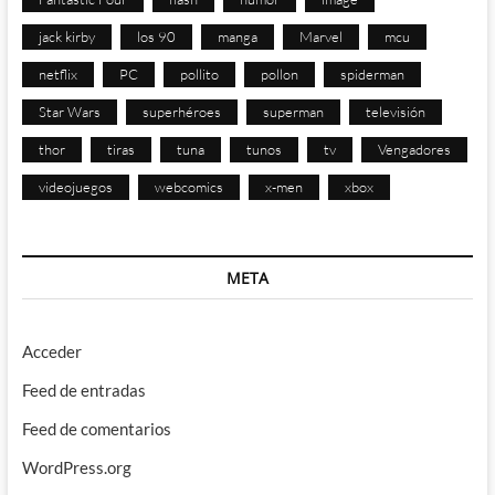
jack kirby
los 90
manga
Marvel
mcu
netflix
PC
pollito
pollon
spiderman
Star Wars
superhéroes
superman
televisión
thor
tiras
tuna
tunos
tv
Vengadores
videojuegos
webcomics
x-men
xbox
META
Acceder
Feed de entradas
Feed de comentarios
WordPress.org