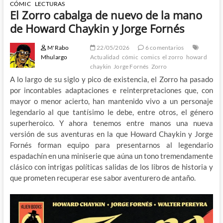
CÓMIC
LECTURAS
El Zorro cabalga de nuevo de la mano
de Howard Chaykin y Jorge Fornés
M'Rabo
22/05/2026
6 comentarios
Mhulargo
Actualidad
cómic
comics
el zorro
howard
chaykin
Jorge Fornés
Zorro
A lo largo de su siglo y pico de existencia, el Zorro ha pasado
por incontables adaptaciones e reinterpretaciones que, con
mayor o menor acierto, han mantenido vivo a un personaje
legendario al que tantísimo le debe, entre otros, el género
superheroico. Y ahora tenemos entre manos una nueva
versión de sus aventuras en la que Howard Chaykin y Jorge
Fornés forman equipo para presentarnos al legendario
espadachín en una miniserie que aúna un tono tremendamente
clásico con intrigas políticas salidas de los libros de historia y
que prometen recuperar ese sabor aventurero de antaño.