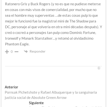
Ratonero Gris y Buck Rogers (y no es que no pudiese meterse
en cosas con más visos de comercialidad, por mucho que no
sea el hombre muy superventas …de estas cosas pulp lo que
mejor le funcionó fue la magistral mini de The Shadow para
DC, personaje al que volvería en otra mini décadas después). Y
creó o cocreó a personajes tan pulp como Dominic Fortune,
Ironwolf y Monark Starstalker…y retomó al olvidadisimo
Phantom Eagle.
Responder
0
Navegación
Entrada
Anterior
anterior:
Pornsak Pichetshote y Rafael Albuquerque y la sanguinaria
de
justicia social de Absolute Green Arrow
entradas
Entrada
Siguiente