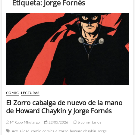
Etiqueta:
Jorge Fornés
CÓMIC
LECTURAS
El Zorro cabalga de nuevo de la mano
de Howard Chaykin y Jorge Fornés
M'Rabo Mhulargo
22/05/2026
6 comentarios
Actualidad
cómic
comics
el zorro
howard chaykin
Jorge