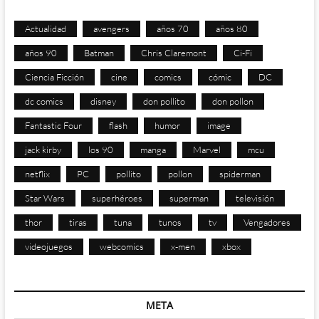
Actualidad
avengers
años 70
años 80
años 90
Batman
Chris Claremont
Ci-Fi
Ciencia Ficción
cine
comics
cómic
DC
dc comics
disney
don pollito
don pollon
Fantastic Four
flash
humor
image
jack kirby
los 90
manga
Marvel
mcu
netflix
PC
pollito
pollon
spiderman
Star Wars
superhéroes
superman
televisión
thor
tiras
tuna
tunos
tv
Vengadores
videojuegos
webcomics
x-men
xbox
META