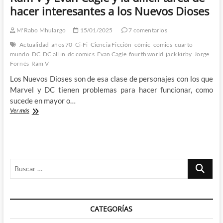
hacer interesantes a los Nuevos Dioses
M'Rabo Mhulargo
15/01/2025
7 comentarios
Actualidad
años 70
Ci-Fi
Ciencia Ficción
cómic
comics
cuarto
mundo
DC
DC all in
dc comics
Evan Cagle
fourth world
jack kirby
Jorge
Fornés
Ram V
Los Nuevos Dioses son de esa clase de personajes con los que
Marvel y DC tienen problemas para hacer funcionar, como
sucede en mayor o…
Ram
Ver más
V
y
Evan
Cagle
y
Buscar
la
difícil
…
tarea
de
hacer
CATEGORÍAS
interesantes
a