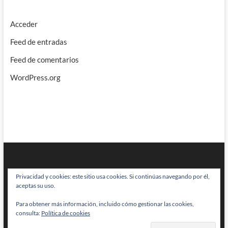
Acceder
Feed de entradas
Feed de comentarios
WordPress.org
Privacidad y cookies: este sitio usa cookies. Si continúas navegando por él,
aceptas su uso.
Para obtener más información, incluido cómo gestionar las cookies,
BRAINSTOMPING
| Diseñado por:
Theme Freesia
|
WordPress
| © Todos
consulta:
Política de cookies
los derechos reservados