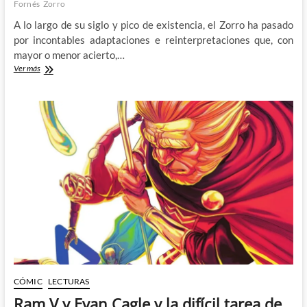
Fornés
Zorro
A lo largo de su siglo y pico de existencia, el Zorro ha pasado
por incontables adaptaciones e reinterpretaciones que, con
mayor o menor acierto,…
El
Ver más
Zorro
cabalga
de
nuevo
de
la
mano
de
Howard
Chaykin
y
Jorge
Fornés
CÓMIC
LECTURAS
Ram V y Evan Cagle y la difícil tarea de