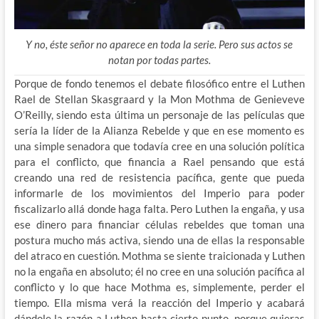
Y no, éste señor no aparece en toda la serie. Pero sus actos se
notan por todas partes.
Porque de fondo tenemos el debate filosófico entre el Luthen
Rael de Stellan Skasgraard y la Mon Mothma de Genieveve
O’Reilly, siendo esta última un personaje de las películas que
sería la líder de la Alianza Rebelde y que en ese momento es
una simple senadora que todavía cree en una solución política
para el conflicto, que financia a Rael pensando que está
creando una red de resistencia pacífica, gente que pueda
informarle de los movimientos del Imperio para poder
fiscalizarlo allá donde haga falta. Pero Luthen la engaña, y usa
ese dinero para financiar células rebeldes que toman una
postura mucho más activa, siendo una de ellas la responsable
del atraco en cuestión. Mothma se siente traicionada y Luthen
no la engaña en absoluto; él no cree en una solución pacífica al
conflicto y lo que hace Mothma es, simplemente, perder el
tiempo. Ella misma verá la reacción del Imperio y acabará
dándole la razón a Luthen hasta cierto punto, porque quieras