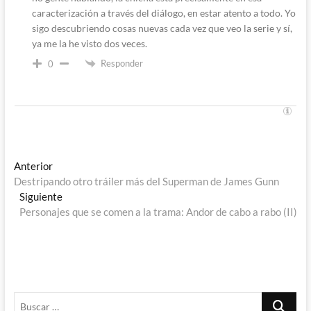
caracterización a través del diálogo, en estar atento a todo. Yo
sigo descubriendo cosas nuevas cada vez que veo la serie y sí,
ya me la he visto dos veces.
Responder
0
Navegación
Entrada
Anterior
anterior:
Destripando otro tráiler más del Superman de James Gunn
de
Entrada
Siguiente
entradas
siguiente:
Personajes que se comen a la trama: Andor de cabo a rabo (II)
Buscar