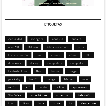
ETIQUETAS
Actualidad
avengers
años 70
años 80
años 90
Batman
Chris Claremont
Ci-Fi
Ciencia Ficción
cine
comics
cómic
DC
dc comics
disney
don pollito
don pollon
Fantastic Four
flash
humor
image
jack kirby
los 90
manga
Marvel
mcu
netflix
PC
pollito
pollon
spiderman
Star Wars
superhéroes
superman
televisión
thor
tiras
tuna
tunos
tv
Vengadores