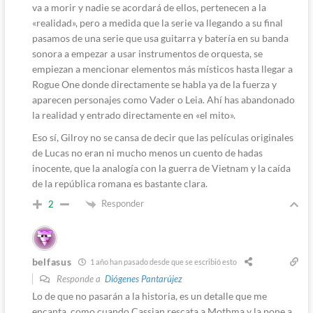
va a morir y nadie se acordará de ellos, pertenecen a la
«realidad», pero a medida que la serie va llegando a su final
pasamos de una serie que usa guitarra y batería en su banda
sonora a empezar a usar instrumentos de orquesta, se
empiezan a mencionar elementos más místicos hasta llegar a
Rogue One donde directamente se habla ya de la fuerza y
aparecen personajes como Vader o Leia. Ahí has abandonado
la realidad y entrado directamente en «el mito».
Eso sí, Gilroy no se cansa de decir que las películas originales
de Lucas no eran ni mucho menos un cuento de hadas
inocente, que la analogía con la guerra de Vietnam y la caída
de la república romana es bastante clara.
Responder
2
belfasus
1 año han pasado desde que se escribió esto
Responde a
Diógenes Pantarújez
Lo de que no pasarán a la historia, es un detalle que me
encanta, como cuando Cassian rescata a Mothma y la pone a