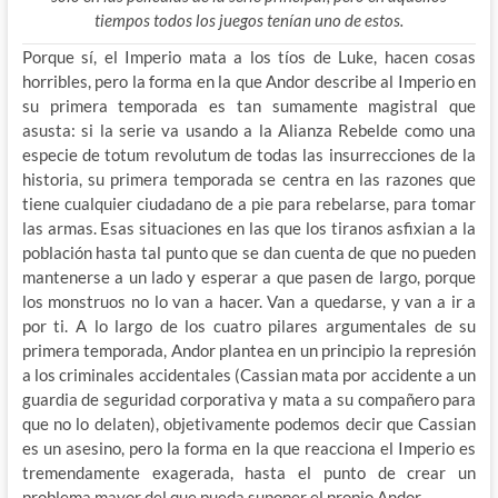
tiempos todos los juegos tenían uno de estos.
Porque sí, el Imperio mata a los tíos de Luke, hacen cosas
horribles, pero la forma en la que Andor describe al Imperio en
su primera temporada es tan sumamente magistral que
asusta: si la serie va usando a la Alianza Rebelde como una
especie de totum revolutum de todas las insurrecciones de la
historia, su primera temporada se centra en las razones que
tiene cualquier ciudadano de a pie para rebelarse, para tomar
las armas. Esas situaciones en las que los tiranos asfixian a la
población hasta tal punto que se dan cuenta de que no pueden
mantenerse a un lado y esperar a que pasen de largo, porque
los monstruos no lo van a hacer. Van a quedarse, y van a ir a
por ti. A lo largo de los cuatro pilares argumentales de su
primera temporada, Andor plantea en un principio la represión
a los criminales accidentales (Cassian mata por accidente a un
guardia de seguridad corporativa y mata a su compañero para
que no lo delaten), objetivamente podemos decir que Cassian
es un asesino, pero la forma en la que reacciona el Imperio es
tremendamente exagerada, hasta el punto de crear un
problema mayor del que pueda suponer el propio Andor.