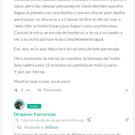
salvo, pero las cabezas pensantes en Yavin deciden que ella
llegue al planeta con una flotilla y una escolta en plan desfile
para lanzar un discurso y a Cassian le dice el oficial «van a
reescribir la historia para que llegue como una heroína».
Cassian le mira, se encoje de hombros, y se va a su caseto a
ver a su novia porque le da completamente igual.
Eso, eso, es lo que deja claro el carisma de este personaje.
Otro momento de héroe sin nombre: el botones del hotel.
Solo saldrá unos 15 minutos en pantalla en toda la serie.
Y aún así: Héroe.
Mostrar esas cosas, no es poco
Responder
1
Autor
Diógenes Pantarújez
1 año han pasado desde que se escribió esto
Responde a
belfasus
Y lo mejor de todo es que lo de Mothma es puro encaje de