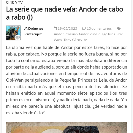
CINE Y TV
La serie que nadie veía: Andor de cabo
a rabo (I)
Diógenes
19/05/2025
13 comentarios
Pantarújez
Andor
Cassian Andor
cine
diego luna
Star
Wars
Tony Gilroy
tv
La última vez que hablé de Andor por estos lares, lo hice por
rabia, por cabreo. No porque la serie no fuera buena, si no por
todo lo contrario: estaba viendo la más absoluta indiferencia
por parte de la audiencia, porque allí donde había soportado un
aluvión de actualizaciones en tiempo real de las aventuras de
Obi-Wan persiguiendo a la Pequeña Princesita Leia, de Andor
no recibía nada más que el más penoso de los silencios. Se
habían emitido en aquel momento siete episodios (los tres
primeros en el mismo día) y nadie decía nada, nada de nada. Y a
mi éso me parecía una absoluta injusticia, ¿de verdad nadie
estaba viendo ésto?