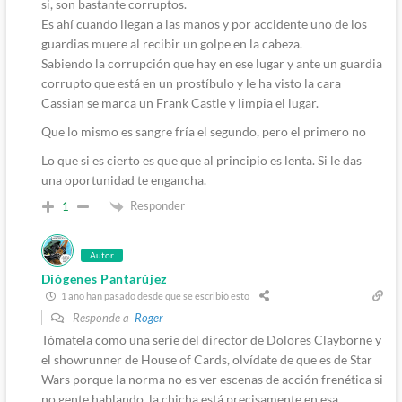
si, son bastante corruptos.
Es ahí cuando llegan a las manos y por accidente uno de los
guardias muere al recibir un golpe en la cabeza.
Sabiendo la corrupción que hay en ese lugar y ante un guardia
corrupto que está en un prostíbulo y le ha visto la cara
Cassian se marca un Frank Castle y limpia el lugar.
Que lo mismo es sangre fría el segundo, pero el primero no
Lo que si es cierto es que que al principio es lenta. Si le das
una oportunidad te engancha.
Responder
1
Autor
Diógenes Pantarújez
1 año han pasado desde que se escribió esto
Responde a
Roger
Tómatela como una serie del director de Dolores Clayborne y
el showrunner de House of Cards, olvídate de que es de Star
Wars porque la norma no es ver escenas de acción frenética si
no gente hablando, la chicha está precisamente en esa