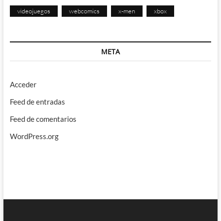
videojuegos
webcomics
x-men
xbox
META
Acceder
Feed de entradas
Feed de comentarios
WordPress.org