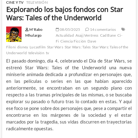
CINE Y TV
TELEVISIÓN
Explorando los bajos fondos con Star
Wars: Tales of the Underworld
M'Rabo
08/05/2025
14 comentarios
Mhulargo
Actualidad
Asajj Ventress
Cad Bane
Ci-
Fi
Ciencia Ficción
Dave
Filoni
disney
Lucasfilm
Star Wars
Star Wars: Tales
Star Wars: Tales of the
Underworld
televisión
tv
El pasado domingo, día 4, celebrando el Día de Star Wars, se
estrenó Star Wars: Tales of the Underworld una nueva
miniserie animada dedicada a profundizar en personajes que,
en las películas o series en las que habían aparecido
anteriormente, se encontraban en un segundo plano con
respecto a las tramas principales de las mismas, o se buscaba
explorar su pasado o futuro tras lo contado en estas. Y aquí
ese foco se pone sobre dos personajes que, pese a compartir el
encontrarse en los márgenes de la sociedad y el estar
marcados por la tragedia, sus vidas discurren en trayectorias
radicalmente opuestas.