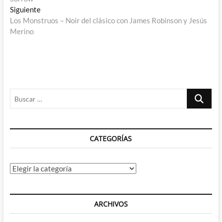
entradas
Entrada
Siguiente
siguiente:
Los Monstruos – Noir del clásico con James Robinson y Jesús
Merino
Buscar
…
CATEGORÍAS
Categorías
ARCHIVOS