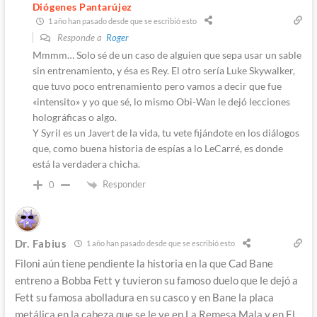
Diógenes Pantarújez
1 año han pasado desde que se escribió esto
Responde a
Roger
Mmmm… Solo sé de un caso de alguien que sepa usar un sable
sin entrenamiento, y ésa es Rey. El otro sería Luke Skywalker,
que tuvo poco entrenamiento pero vamos a decir que fue
«intensito» y yo que sé, lo mismo Obi-Wan le dejó lecciones
holográficas o algo.
Y Syril es un Javert de la vida, tu vete fijándote en los diálogos
que, como buena historia de espías a lo LeCarré, es donde
está la verdadera chicha.
Responder
0
Dr. Fabius
1 año han pasado desde que se escribió esto
Filoni aún tiene pendiente la historia en la que Cad Bane
entreno a Bobba Fett y tuvieron su famoso duelo que le dejó a
Fett su famosa abolladura en su casco y en Bane la placa
metálica en la cabeza que se le ve en La Remesa Mala y en El