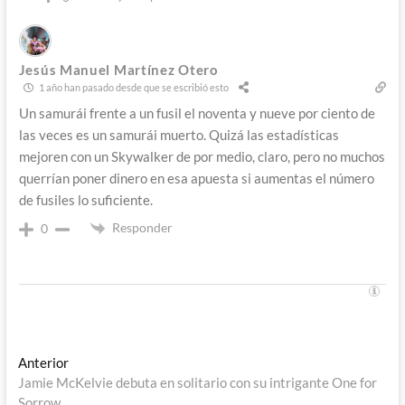
Jesús Manuel Martínez Otero
1 año han pasado desde que se escribió esto
Un samurái frente a un fusil el noventa y nueve por ciento de
las veces es un samurái muerto. Quizá las estadísticas
mejoren con un Skywalker de por medio, claro, pero no muchos
querrían poner dinero en esa apuesta si aumentas el número
de fusiles lo suficiente.
Responder
0
Navegación
Entrada
Anterior
anterior:
Jamie McKelvie debuta en solitario con su intrigante One for
de
Sorrow