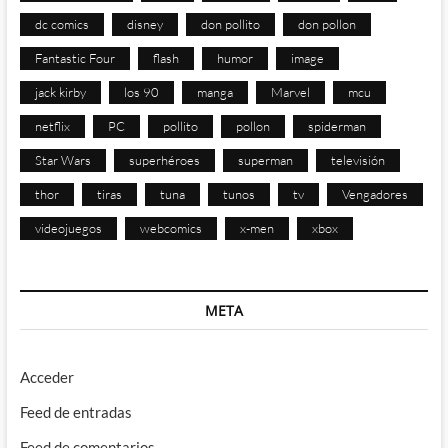
dc comics
disney
don pollito
don pollon
Fantastic Four
flash
humor
image
jack kirby
los 90
manga
Marvel
mcu
netflix
PC
pollito
pollon
spiderman
Star Wars
superhéroes
superman
televisión
thor
tiras
tuna
tunos
tv
Vengadores
videojuegos
webcomics
x-men
xbox
META
Acceder
Feed de entradas
Feed de comentarios