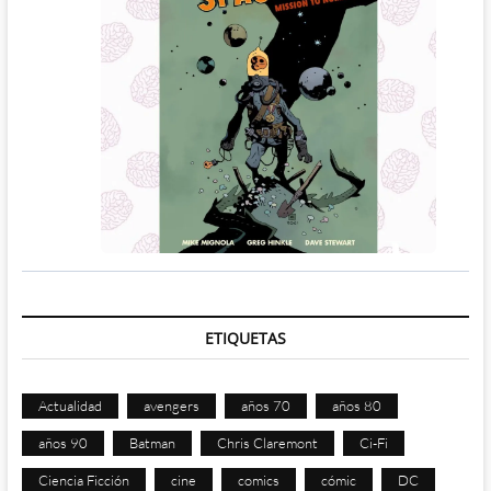
ETIQUETAS
Actualidad
avengers
años 70
años 80
años 90
Batman
Chris Claremont
Ci-Fi
Ciencia Ficción
cine
comics
cómic
DC