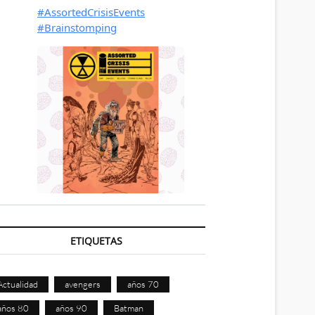
ETIQUETAS
Actualidad
avengers
años 70
años 80
años 90
Batman