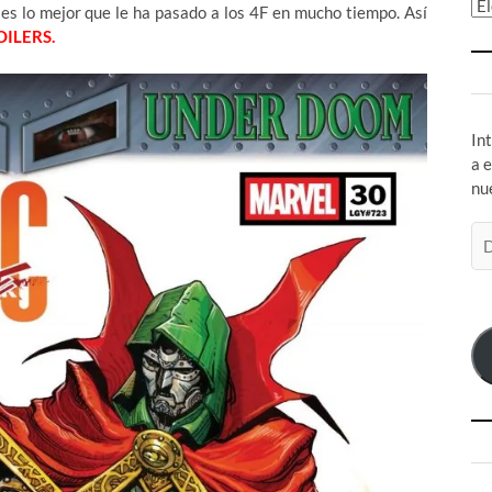
Ar
es lo mejor que le ha pasado a los 4F en mucho tiempo. Así
OILERS.
In
a 
nu
Di
de
co
el