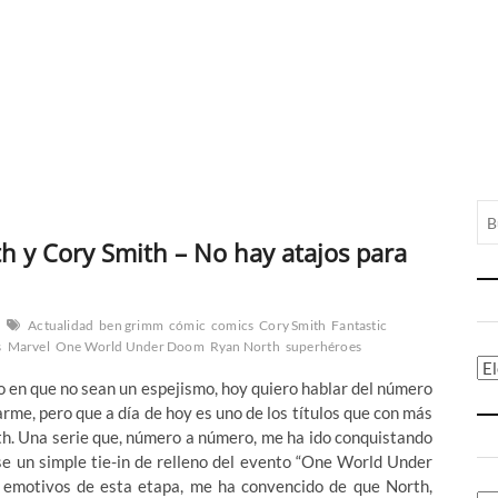
 y Cory Smith – No hay atajos para
Actualidad
ben grimm
cómic
comics
Cory Smith
Fantastic
s
Marvel
One World Under Doom
Ryan North
superhéroes
Ca
o en que no sean un espejismo, hoy quiero hablar del número
rme, pero que a día de hoy es uno de los títulos que con más
th. Una serie que, número a número, me ha ido conquistando
se un simple tie-in de relleno del evento “One World Under
 emotivos de esta etapa, me ha convencido de que North,