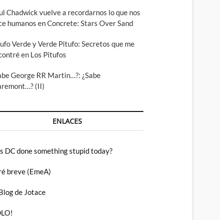
ul Chadwick vuelve a recordarnos lo que nos
ce humanos en Concrete: Stars Over Sand
tufo Verde y Verde Pitufo: Secretos que me
contré en Los Pitufos
abe George RR Martin…?: ¿Sabe
aremont…? (II)
ENLACES
s DC done something stupid today?
ré breve (EmeA)
 Blog de Jotace
LO!