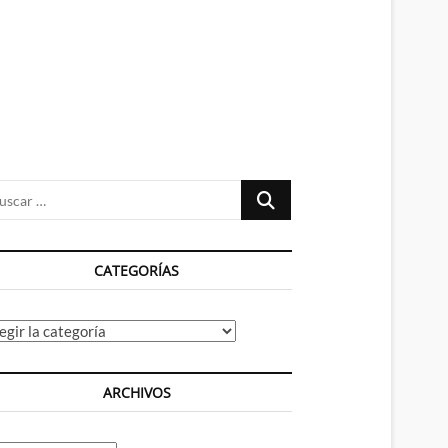
n
ú
Buscar
…
CATEGORÍAS
tegorías
ARCHIVOS