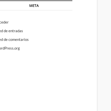
META
ceder
ed de entradas
ed de comentarios
rdPress.org