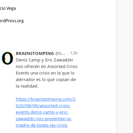
cío Vega
rdPress.org