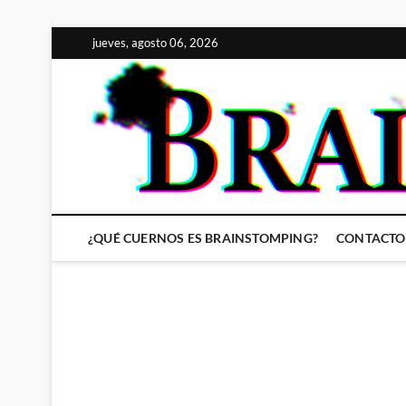
Saltar
jueves, agosto 06, 2026
al
contenido
¿QUÉ CUERNOS ES BRAINSTOMPING?
CONTACTO