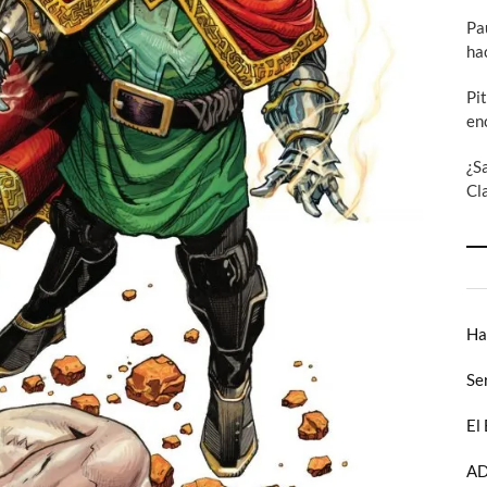
Pa
ha
Pi
en
¿S
Cl
Ha
Se
El
AD