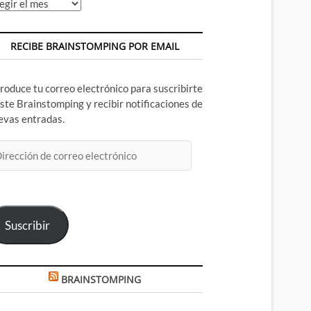
chivos
RECIBE BRAINSTOMPING POR EMAIL
troduce tu correo electrónico para suscribirte
este Brainstomping y recibir notificaciones de
evas entradas.
rección
rreo
ectrónico
Suscribir
BRAINSTOMPING