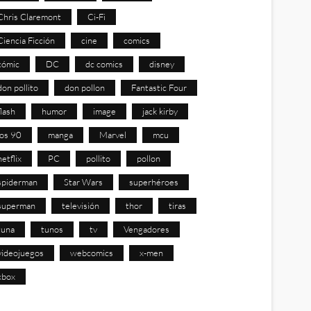
Chris Claremont
Ci-Fi
Ciencia Ficción
cine
comics
cómic
DC
dc comics
disney
don pollito
don pollon
Fantastic Four
flash
humor
image
jack kirby
los 90
manga
Marvel
mcu
netflix
PC
pollito
pollon
spiderman
Star Wars
superhéroes
superman
televisión
thor
tiras
tuna
tunos
tv
Vengadores
videojuegos
webcomics
x-men
xbox