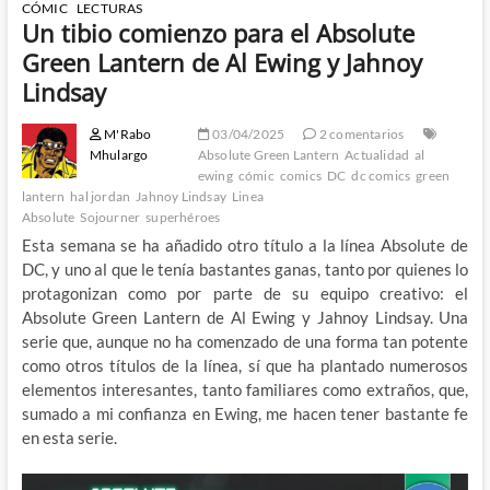
CÓMIC
LECTURAS
Un tibio comienzo para el Absolute
Green Lantern de Al Ewing y Jahnoy
Lindsay
M'Rabo
03/04/2025
2 comentarios
Mhulargo
Absolute Green Lantern
Actualidad
al
ewing
cómic
comics
DC
dc comics
green
lantern
hal jordan
Jahnoy Lindsay
Linea
Absolute
Sojourner
superhéroes
Esta semana se ha añadido otro título a la línea Absolute de
DC, y uno al que le tenía bastantes ganas, tanto por quienes lo
protagonizan como por parte de su equipo creativo: el
Absolute Green Lantern de Al Ewing y Jahnoy Lindsay. Una
serie que, aunque no ha comenzado de una forma tan potente
como otros títulos de la línea, sí que ha plantado numerosos
elementos interesantes, tanto familiares como extraños, que,
sumado a mi confianza en Ewing, me hacen tener bastante fe
en esta serie.