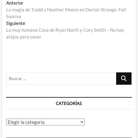
Navegación
Entrada
Anterior
anterior:
La magia de Tradd y Heather Moore en Doctor Strange: Fall
de
Sunrise
entradas
Entrada
Siguiente
siguiente:
La muy humana Cosa de Ryan North y Cory Smith – No hay
atajos para sanar
Buscar
…
CATEGORÍAS
Categorías