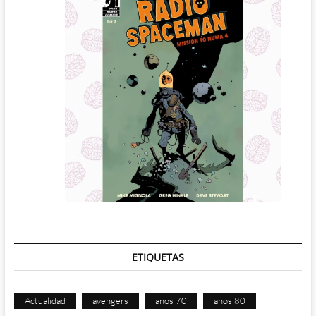
ETIQUETAS
Actualidad
avengers
años 70
años 80