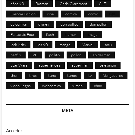
años 90
Batman
Chris Claremont
Ci-Fi
Ciencia Ficción
cine
comics
cómic
DC
dc comics
disney
don pollito
don pollon
Fantastic Four
flash
humor
image
jack kirby
los 90
manga
Marvel
mcu
netflix
PC
pollito
pollon
spiderman
Star Wars
superhéroes
superman
televisión
thor
tiras
tuna
tunos
tv
Vengadores
videojuegos
webcomics
x-men
xbox
META
Acceder