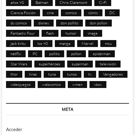
años 90
Batman
Chris Claremont
Ci-Fi
Ciencia Ficción
cine
comics
cómic
DC
dc comics
disney
don pollito
don pollon
Fantastic Four
flash
humor
image
jack kirby
los 90
manga
Marvel
mcu
netflix
PC
pollito
pollon
spiderman
Star Wars
superhéroes
superman
televisión
thor
tiras
tuna
tunos
tv
Vengadores
videojuegos
webcomics
x-men
xbox
META
Acceder