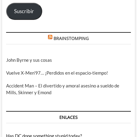
electrónico
Suscribir
BRAINSTOMPING
John Byrne y sus cosas
Vuelve X-Men’97… ¡Perdidos en el espacio-tiempo!
Accident Man – El divertido y amoral asesino a sueldo de
Mills, Skinner y Emond
ENLACES
Has DC done something stupid today?