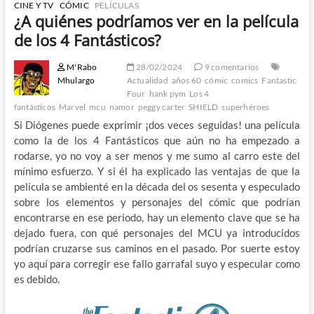
CINE Y TV
CÓMIC
PELÍCULAS
¿A quiénes podríamos ver en la película
de los 4 Fantásticos?
M'Rabo
28/02/2024
9 comentarios
Mhulargo
Actualidad
años 60
cómic
comics
Fantastic
Four
hank pym
Los 4
fantásticos
Marvel
mcu
namor
peggy carter
SHIELD
superhéroes
Si Diógenes puede exprimir ¡dos veces seguidas! una película
como la de los 4 Fantásticos que aún no ha empezado a
rodarse, yo no voy a ser menos y me sumo al carro este del
mínimo esfuerzo. Y si él ha explicado las ventajas de que la
película se ambienté en la década del os sesenta y especulado
sobre los elementos y personajes del cómic que podrían
encontrarse en ese periodo, hay un elemento clave que se ha
dejado fuera, con qué personajes del MCU ya introducidos
podrían cruzarse sus caminos en el pasado. Por suerte estoy
yo aquí para corregir ese fallo garrafal suyo y especular como
es debido.