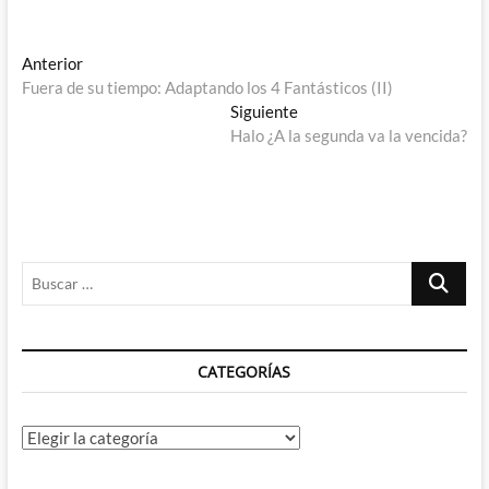
Navegación
Entrada
Anterior
anterior:
Fuera de su tiempo: Adaptando los 4 Fantásticos (II)
de
Entrada
Siguiente
entradas
siguiente:
Halo ¿A la segunda va la vencida?
Buscar
…
CATEGORÍAS
Categorías