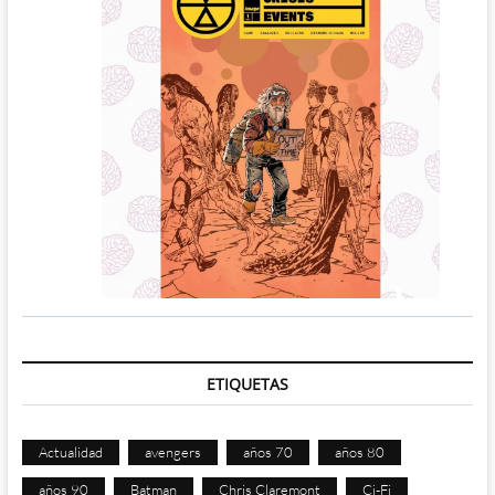
ETIQUETAS
Actualidad
avengers
años 70
años 80
años 90
Batman
Chris Claremont
Ci-Fi