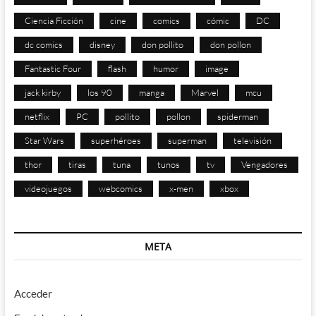
Ciencia Ficción
cine
comics
cómic
DC
dc comics
disney
don pollito
don pollon
Fantastic Four
flash
humor
image
jack kirby
los 90
manga
Marvel
mcu
netflix
PC
pollito
pollon
spiderman
Star Wars
superhéroes
superman
televisión
thor
tiras
tuna
tunos
tv
Vengadores
videojuegos
webcomics
x-men
xbox
META
Acceder