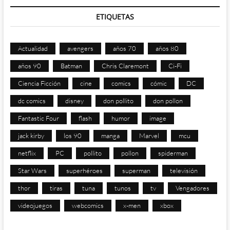
ETIQUETAS
Actualidad
avengers
años 70
años 80
años 90
Batman
Chris Claremont
Ci-Fi
Ciencia Ficción
cine
comics
cómic
DC
dc comics
disney
don pollito
don pollon
Fantastic Four
flash
humor
image
jack kirby
los 90
manga
Marvel
mcu
netflix
PC
pollito
pollon
spiderman
Star Wars
superhéroes
superman
televisión
thor
tiras
tuna
tunos
tv
Vengadores
videojuegos
webcomics
x-men
xbox