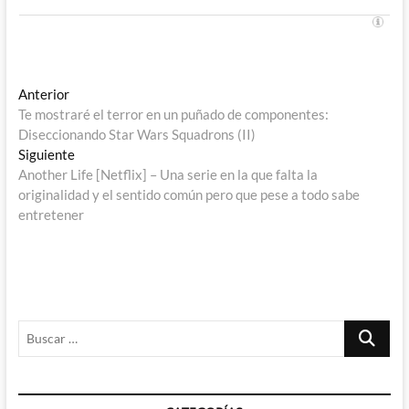
Navegación
Entrada
Anterior
anterior:
Te mostraré el terror en un puñado de componentes:
de
Diseccionando Star Wars Squadrons (II)
entradas
Entrada
Siguiente
siguiente:
Another Life [Netflix] – Una serie en la que falta la
originalidad y el sentido común pero que pese a todo sabe
entretener
Buscar
…