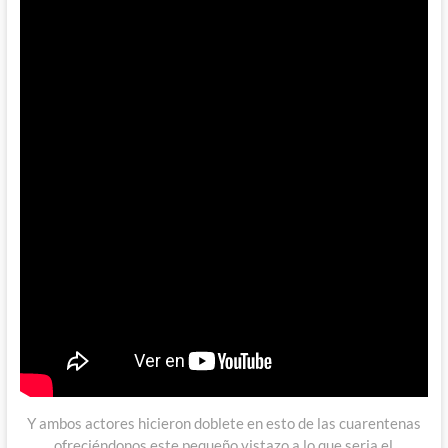
Y ambos actores hicieron doblete en esto de las cuarentenas
ofreciéndonos este pequeño vistazo a lo que seria el