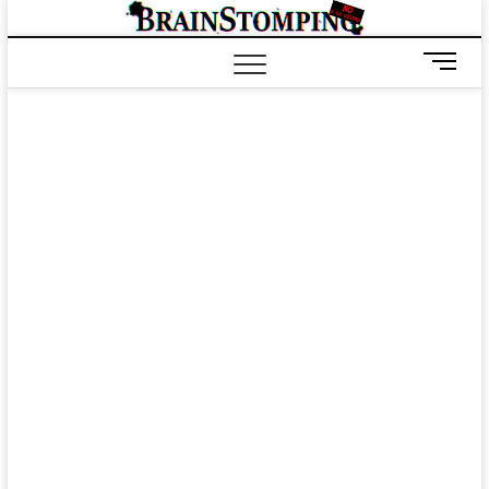
Saltar
BRAIN
ALL-NEW! ALL-
al
DIFFERENT!
contenido
B
o
t
ó
n
d
e
m
e
n
ú