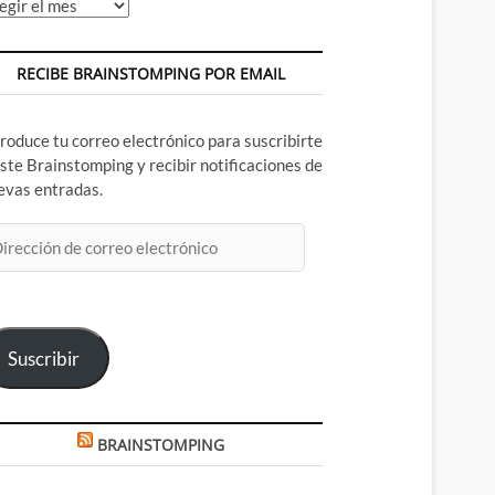
chivos
RECIBE BRAINSTOMPING POR EMAIL
troduce tu correo electrónico para suscribirte
este Brainstomping y recibir notificaciones de
evas entradas.
rección
rreo
ectrónico
Suscribir
BRAINSTOMPING