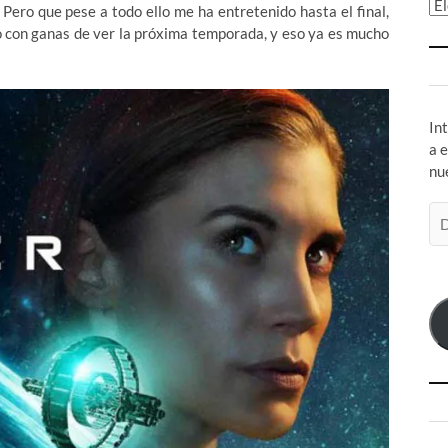
Ar
Pero que pese a todo ello me ha entretenido hasta el final,
o con ganas de ver la próxima temporada, y eso ya es mucho
In
a 
nu
Di
de
co
el