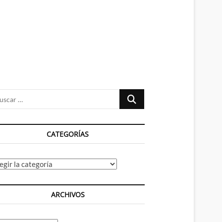
n
ú
Buscar
…
CATEGORÍAS
tegorías
ARCHIVOS