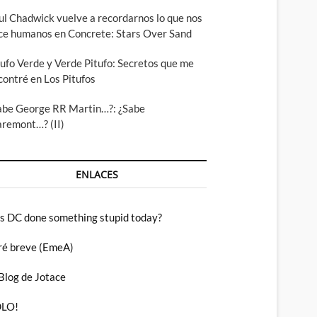
ul Chadwick vuelve a recordarnos lo que nos
ce humanos en Concrete: Stars Over Sand
tufo Verde y Verde Pitufo: Secretos que me
contré en Los Pitufos
abe George RR Martin…?: ¿Sabe
aremont…? (II)
ENLACES
s DC done something stupid today?
ré breve (EmeA)
 Blog de Jotace
LO!