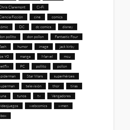
Chris Claremont
Ci-Fi
Ciencia Ficción
cine
comics
cómic
DC
dc comics
disney
don pollito
don pollon
Fantastic Four
flash
humor
image
jack kirby
los 90
manga
Marvel
mcu
netflix
PC
pollito
pollon
spiderman
Star Wars
superhéroes
superman
televisión
thor
tiras
tuna
tunos
tv
Vengadores
videojuegos
webcomics
x-men
xbox