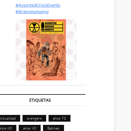
ETIQUETAS
Actualidad
avengers
años 70
años 80
años 90
Batman