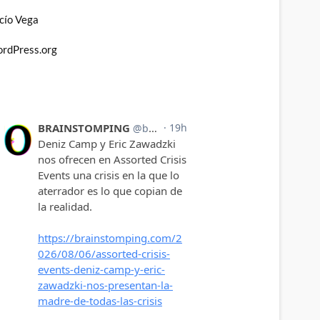
cío Vega
rdPress.org