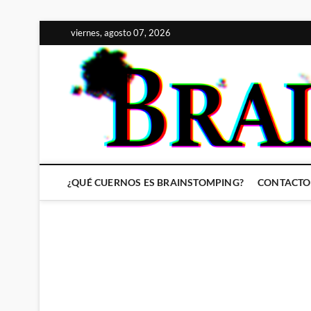
Saltar
viernes, agosto 07, 2026
al
contenido
¿QUÉ CUERNOS ES BRAINSTOMPING?
CONTACTO