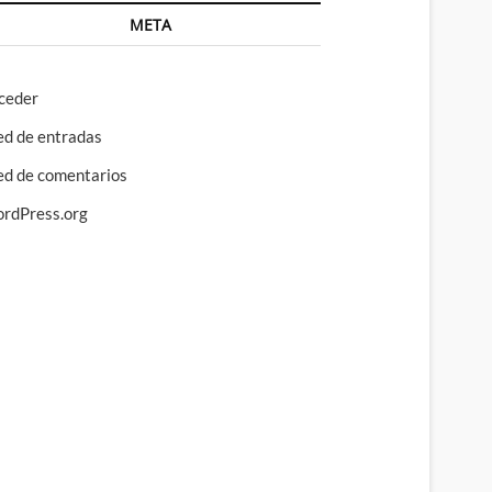
META
ceder
ed de entradas
ed de comentarios
rdPress.org