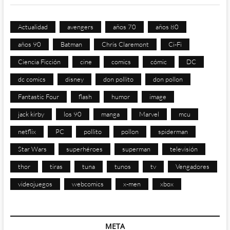
Actualidad
avengers
años 70
años 80
años 90
Batman
Chris Claremont
Ci-Fi
Ciencia Ficción
cine
comics
cómic
DC
dc comics
disney
don pollito
don pollon
Fantastic Four
flash
humor
image
jack kirby
los 90
manga
Marvel
mcu
netflix
PC
pollito
pollon
spiderman
Star Wars
superhéroes
superman
televisión
thor
tiras
tuna
tunos
tv
Vengadores
videojuegos
webcomics
x-men
xbox
META