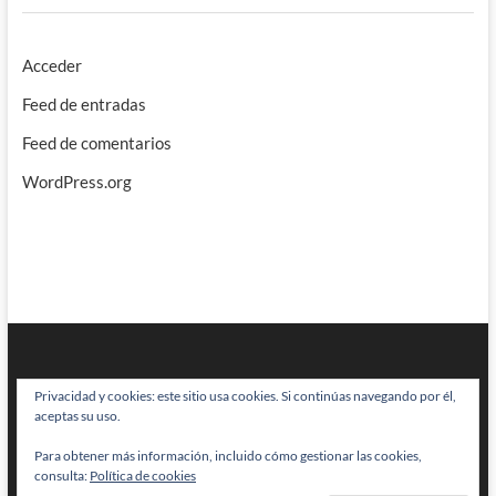
Acceder
Feed de entradas
Feed de comentarios
WordPress.org
Privacidad y cookies: este sitio usa cookies. Si continúas navegando por él,
aceptas su uso.
Para obtener más información, incluido cómo gestionar las cookies,
BRAINSTOMPING
| Diseñado por:
Theme Freesia
|
WordPress
| © Todos
consulta:
Política de cookies
los derechos reservados