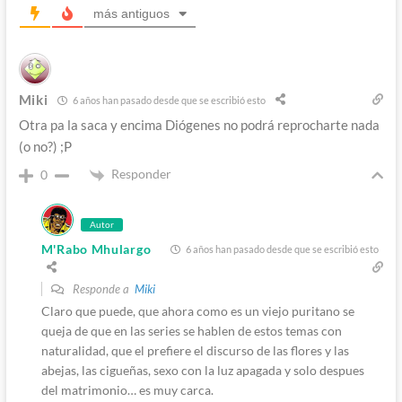
más antiguos
Miki
6 años han pasado desde que se escribió esto
Otra pa la saca y encima Diógenes no podrá reprocharte nada
(o no?) ;P
Responder
0
Autor
M'Rabo Mhulargo
6 años han pasado desde que se escribió esto
Responde a
Miki
Claro que puede, que ahora como es un viejo puritano se
queja de que en las series se hablen de estos temas con
naturalidad, que el prefiere el discurso de las flores y las
abejas, las cigueñas, sexo con la luz apagada y solo despues
del matrimonio… es muy carca.