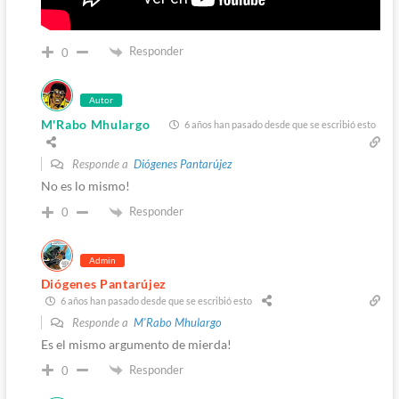
Responder
0
Autor
M'Rabo Mhulargo
6 años han pasado desde que se escribió esto
Responde a
Diógenes Pantarújez
No es lo mismo!
Responder
0
Admin
Diógenes Pantarújez
6 años han pasado desde que se escribió esto
Responde a
M'Rabo Mhulargo
Es el mismo argumento de mierda!
Responder
0