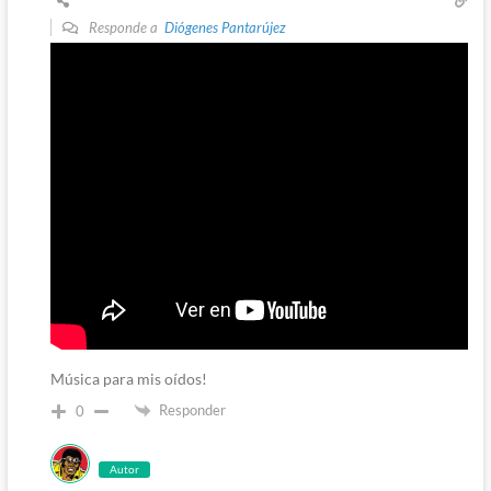
Responde a
Diógenes Pantarújez
Música para mis oídos!
Responder
0
Autor