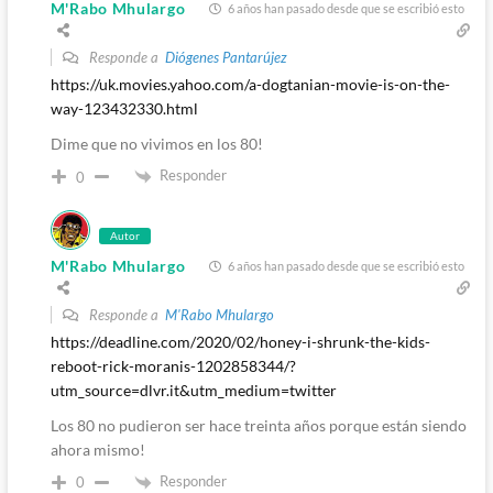
M'Rabo Mhulargo
6 años han pasado desde que se escribió esto
Responde a
Diógenes Pantarújez
https://uk.movies.yahoo.com/a-dogtanian-movie-is-on-the-
way-123432330.html
Dime que no vivimos en los 80!
Responder
0
Autor
M'Rabo Mhulargo
6 años han pasado desde que se escribió esto
Responde a
M'Rabo Mhulargo
https://deadline.com/2020/02/honey-i-shrunk-the-kids-
reboot-rick-moranis-1202858344/?
utm_source=dlvr.it&utm_medium=twitter
Los 80 no pudieron ser hace treinta años porque están siendo
ahora mismo!
Responder
0