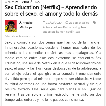
CINE Y TV
TV BRITÁNICA
Sex Education [Netflix] – Aprendiendo
sobre el sexo, el amor y todo lo demás
M'Rabo
12/02/2020
21 comentarios
Mhulargo
Actualidad
Asa Butterfield
gillian
anderson
humor
netflix
Sex
Education
televisión
tv
Sexo y comedia son dos temas que han ido de la mano en
innumerables ocasiones, desde el humor mas cafre de los
ochenta a las comedias románticas mas empalagosas. Y a
medio camino entre esos dos extremos se encuentra Sex
Education, una serie de Netflix en la que el descubrimiento del
sexo, el amor y las hormonas desbocadas de la adolescencia
son el eje sobre el que gira esta comedia tremendamente
divertida pero que al mismo tiempo sabe ser didáctica y tocar
multitud de temas de una forma bastante natural y sin que
resulte forzado. Una serie que para varias y en lugar de
reseñar tras ver solo el primer episodio me he visto sus dos
temporadas enteras y me lo he pasado como nunca.