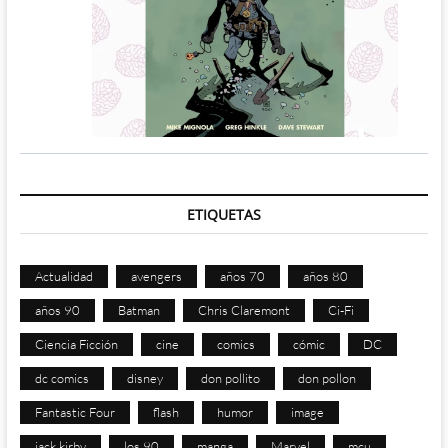
ETIQUETAS
Actualidad
avengers
años 70
años 80
años 90
Batman
Chris Claremont
Ci-Fi
Ciencia Ficción
cine
comics
cómic
DC
dc comics
disney
don pollito
don pollon
Fantastic Four
flash
humor
image
jack kirby
los 90
manga
Marvel
mcu