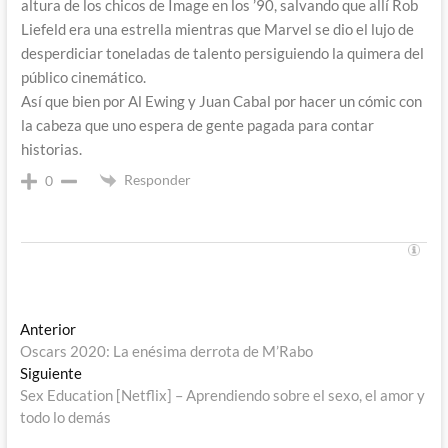
altura de los chicos de Image en los ’90, salvando que allí Rob
Liefeld era una estrella mientras que Marvel se dio el lujo de
desperdiciar toneladas de talento persiguiendo la quimera del
público cinemático.
Así que bien por Al Ewing y Juan Cabal por hacer un cómic con
la cabeza que uno espera de gente pagada para contar
historias.
Responder
0
Navegación
Entrada
Anterior
anterior:
Oscars 2020: La enésima derrota de M’Rabo
de
Entrada
Siguiente
entradas
siguiente:
Sex Education [Netflix] – Aprendiendo sobre el sexo, el amor y
todo lo demás