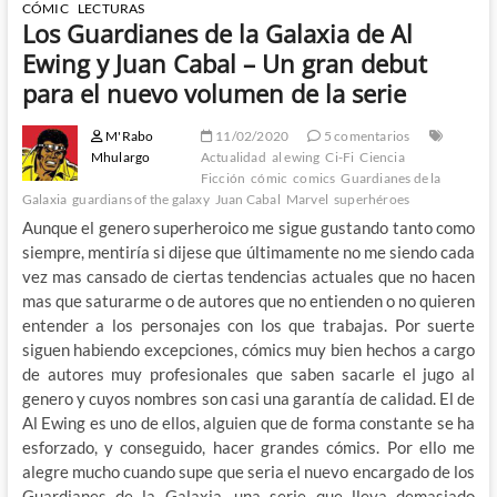
CÓMIC
LECTURAS
Los Guardianes de la Galaxia de Al
Ewing y Juan Cabal – Un gran debut
para el nuevo volumen de la serie
M'Rabo
11/02/2020
5 comentarios
Mhulargo
Actualidad
al ewing
Ci-Fi
Ciencia
Ficción
cómic
comics
Guardianes de la
Galaxia
guardians of the galaxy
Juan Cabal
Marvel
superhéroes
Aunque el genero superheroico me sigue gustando tanto como
siempre, mentiría si dijese que últimamente no me siendo cada
vez mas cansado de ciertas tendencias actuales que no hacen
mas que saturarme o de autores que no entienden o no quieren
entender a los personajes con los que trabajas. Por suerte
siguen habiendo excepciones, cómics muy bien hechos a cargo
de autores muy profesionales que saben sacarle el jugo al
genero y cuyos nombres son casi una garantía de calidad. El de
Al Ewing es uno de ellos, alguien que de forma constante se ha
esforzado, y conseguido, hacer grandes cómics. Por ello me
alegre mucho cuando supe que seria el nuevo encargado de los
Guardianes de la Galaxia, una serie que lleva demasiado