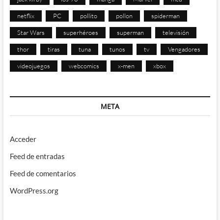
netflix
PC
pollito
pollon
spiderman
Star Wars
superhéroes
superman
televisión
thor
tiras
tuna
tunos
tv
Vengadores
videojuegos
webcomics
x-men
xbox
META
Acceder
Feed de entradas
Feed de comentarios
WordPress.org