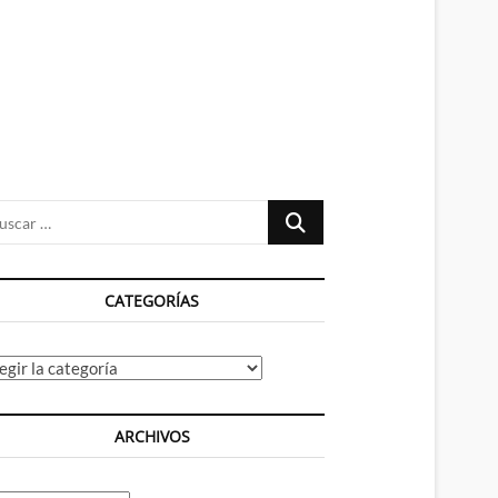
n
ú
Buscar
…
CATEGORÍAS
tegorías
ARCHIVOS