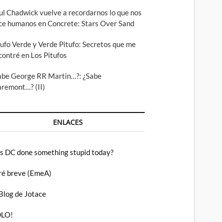
ul Chadwick vuelve a recordarnos lo que nos
ce humanos en Concrete: Stars Over Sand
tufo Verde y Verde Pitufo: Secretos que me
contré en Los Pitufos
abe George RR Martin…?: ¿Sabe
aremont…? (II)
ENLACES
s DC done something stupid today?
ré breve (EmeA)
 Blog de Jotace
LO!