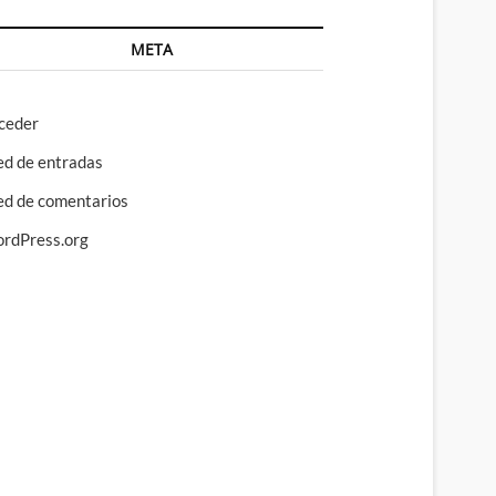
META
ceder
ed de entradas
ed de comentarios
rdPress.org