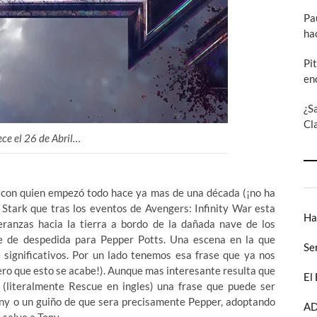
Pa
ha
Pi
en
¿S
Cl
ece el 26 de Abril…
l con quien empezó todo hace ya mas de una década (¡no ha
 Stark que tras los eventos de Avengers: Infinity War esta
Ha
ranzas hacia la tierra a bordo de la dañada nave de los
e de despedida para Pepper Potts. Una escena en la que
Se
ignificativos. Por un lado tenemos esa frase que ya nos
uiero que esto se acabe!). Aunque mas interesante resulta que
El
e (literalmente Rescue en ingles) una frase que puede ser
ny o un guiño de que sera precisamente Pepper, adoptando
AD
 salve a Tony.