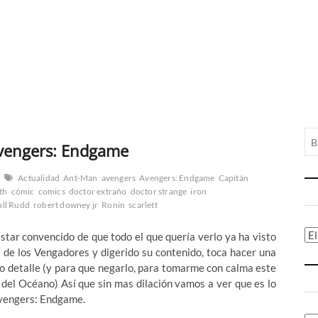
Avengers: Endgame
Actualidad
Ant-Man
avengers
Avengers: Endgame
Capitán
th
cómic
comics
doctor extraño
doctor strange
iron
ull Rudd
robert downey jr
Ronin
scarlett
Ca
star convencido de que todo el que quería verlo ya ha visto
a de los Vengadores y digerido su contenido, toca hacer una
 detalle (y para que negarlo, para tomarme con calma este
do del Océano) Así que sin mas dilación vamos a ver que es lo
Avengers: Endgame.