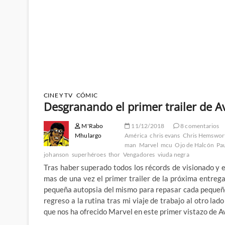
CINE Y TV
CÓMIC
Desgranando el primer trailer de 
M'Rabo
11/12/2018
8 comentarios
Mhulargo
América
chris evans
Chris Hemswor
man
Marvel
mcu
Ojo de Halcón
Pa
johanson
superhéroes
thor
Vengadores
viuda negra
Tras haber superado todos los récords de visionado y e
mas de una vez el primer trailer de la próxima entreg
pequeña autopsia del mismo para repasar cada pequeño
regreso a la rutina tras mi viaje de trabajo al otro la
que nos ha ofrecido Marvel en este primer vistazo de 