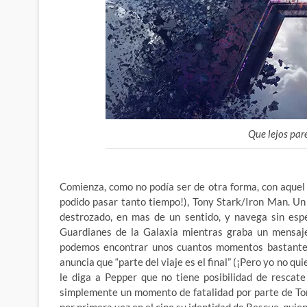
Que lejos par
Comienza, como no podía ser de otra forma, con aque
podido pasar tanto tiempo!), Tony Stark/Iron Man. Un
destrozado, en mas de un sentido, y navega sin espe
Guardianes de la Galaxia mientras graba un mensaj
podemos encontrar unos cuantos momentos bastante s
anuncia que “parte del viaje es el final” (¡Pero yo no q
le diga a Pepper que no tiene posibilidad de rescat
simplemente un momento de fatalidad por parte de To
por primera vez en el cine su identidad de Rescue, quien