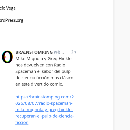
cío Vega
rdPress.org