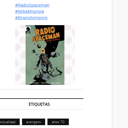
ETIQUETAS
Actualidad
avengers
años 70