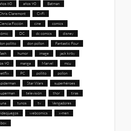
años 80
años 90
Batman
Chris Claremont
Ci-Fi
Ciencia Ficción
cine
comics
cómic
DC
dc comics
disney
don pollito
don pollon
Fantastic Four
flash
humor
image
jack kirby
los 90
manga
Marvel
mcu
netflix
PC
pollito
pollon
spiderman
Star Wars
superhéroes
superman
televisión
thor
tiras
tuna
tunos
tv
Vengadores
videojuegos
webcomics
x-men
xbox