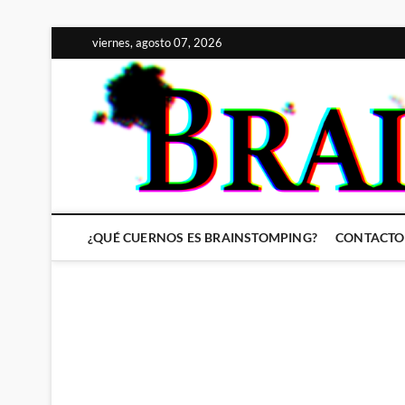
Saltar
viernes, agosto 07, 2026
al
contenido
¿QUÉ CUERNOS ES BRAINSTOMPING?
CONTACTO