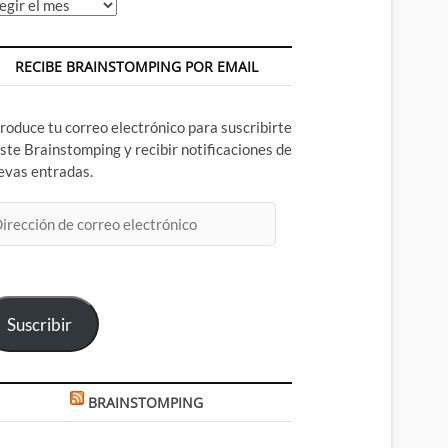
chivos
RECIBE BRAINSTOMPING POR EMAIL
troduce tu correo electrónico para suscribirte
este Brainstomping y recibir notificaciones de
evas entradas.
rección
rreo
ectrónico
Suscribir
BRAINSTOMPING