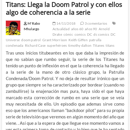
Titans: Llega la Doom Patrol y con ellos
algo de coherencia a la serie
M'Rabo
14/11/2018
3 comentarios
Mhulargo
Actualidad
años 60
años 90
Arnold
Drake
cómic
comics
DC
dc comics
DC
Universe
doom patrol
Grant Morrison
Keith Giffen
patrulla
condenada
Richard Case
superhéroes
timothy dalton
Titanes
titans
Tras unos inicios titubeantes en los que daba la impresión de
que no sabían que rumbo seguir, la serie de los Titanes ha
tenido un punto de inflexión en el que la coherencia ha llegado
a la serie de la mano de otro clásico grupo, la Patrulla
Condenada/Doom Patrol. Y no deja de resultar irónico que un
grupo que siempre se ha caracterizado por bordear (cuando no
zambullirse) la enajenación mas pura, haya sido el que haya
marcado esta corrección de rumbo en una serie que se veía
muy necesitada de ello. Un episodio que ademas sirve como
eso que los americanos llaman “backdoor pilot” para su propia
serie de televisión que veremos en algún momento del año que
viene. . Así que a la espera de que llegue ese momento vamos a
ver esta primera toma de contacto y lo bien que le ha sentado