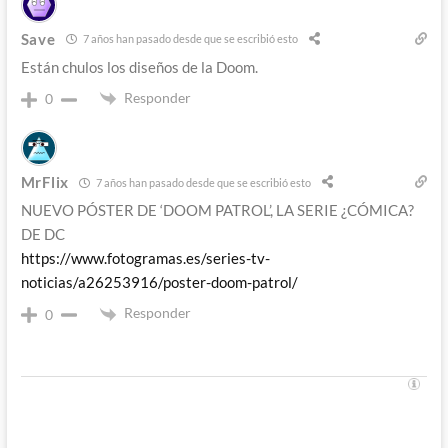
Save
7 años han pasado desde que se escribió esto
Están chulos los diseños de la Doom.
Responder
0
MrFlix
7 años han pasado desde que se escribió esto
NUEVO PÓSTER DE ‘DOOM PATROL’, LA SERIE ¿CÓMICA?
DE DC
https://www.fotogramas.es/series-tv-
noticias/a26253916/poster-doom-patrol/
Responder
0