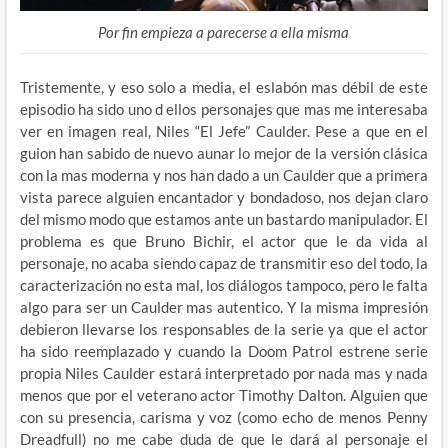
Por fin empieza a parecerse a ella misma
Tristemente, y eso solo a media, el eslabón mas débil de este
episodio ha sido uno d ellos personajes que mas me interesaba
ver en imagen real, Niles “El Jefe” Caulder. Pese a que en el
guion han sabido de nuevo aunar lo mejor de la versión clásica
con la mas moderna y nos han dado a un Caulder que a primera
vista parece alguien encantador y bondadoso, nos dejan claro
del mismo modo que estamos ante un bastardo manipulador. El
problema es que Bruno Bichir, el actor que le da vida al
personaje, no acaba siendo capaz de transmitir eso del todo, la
caracterización no esta mal, los diálogos tampoco, pero le falta
algo para ser un Caulder mas autentico. Y la misma impresión
debieron llevarse los responsables de la serie ya que el actor
ha sido reemplazado y cuando la Doom Patrol estrene serie
propia Niles Caulder estará interpretado por nada mas y nada
menos que por el veterano actor Timothy Dalton. Alguien que
con su presencia, carisma y voz (como echo de menos Penny
Dreadfull) no me cabe duda de que le dará al personaje el