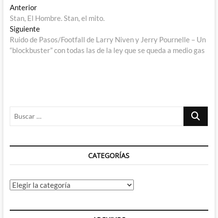
Navegación
Entrada
Anterior
anterior:
Stan, El Hombre. Stan, el mito.
de
Entrada
Siguiente
entradas
siguiente:
Ruido de Pasos/Footfall de Larry Niven y Jerry Pournelle – Un
“blockbuster” con todas las de la ley que se queda a medio gas
Buscar
…
CATEGORÍAS
Categorías