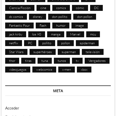
Ciencia Ficción
cine
comics
cómic
DC
dc comics
disney
don pollito
don pollon
Fantastic Four
flash
humor
image
jack kirby
los 90
manga
Marvel
mcu
netflix
PC
pollito
pollon
spiderman
Star Wars
superhéroes
superman
televisión
thor
tiras
tuna
tunos
tv
Vengadores
videojuegos
webcomics
x-men
xbox
META
Acceder