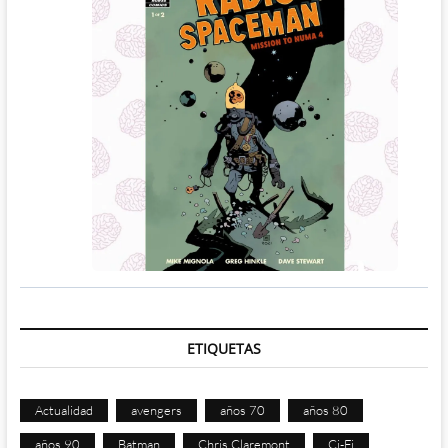
ETIQUETAS
Actualidad
avengers
años 70
años 80
años 90
Batman
Chris Claremont
Ci-Fi