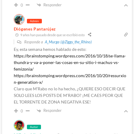
Responder
0
Admin
Diógenes Pantarújez
9 años han pasado desde que se escribió esto
Responde a
A_Murga (@Ziggy_the_Rhino)
Ey, esta semana hemos hablado de esto:
https://brainstomping.wordpress.com/2016/10/18/se-llama-
thundra-y-va-a-poner-las-cosas-en-su-sitio-i-machus-vs-
femizonia/
https://brainstomping.wordpress.com/2016/10/20/ressurxio
n-generation-x/
Claro que M’Rabo no lo ha hecho, ¿QUIERE ESO DECIR QUE
SOLO LEES LOS POSTS DE M’RABO? ¡ME CAES PEOR QUE
EL TORRENTE DE ZONA NEGATIVA ESE!
Responder
0
Autor