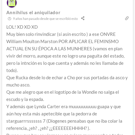
Annihilus el aniquilador
9 años han pasado desde que se escribió esto
LOL! XD XD XD
Muy bien solo rinvindicar (sí asín escrito ) a ese ONVRE
William Moulton Marston POR APLICAR EL FEMINSMO
ACTUAL EN SU ÉPOCA A LAS MUNHERES (vamos en plan
vivir del morro, aunque este no logro una paguita del estado,
pero la intnción es lo que cuenta y además no les llamaba de
todo).
Que Rucka desde lo de echar a Cho por sus portadas da asco y
mucho asco.
Que me alegro que en el logotipo de la Wondie no salga el
escudo y la espada.
Y además que Lynda Carter era muuuuuuuuuu guapa y que
aún hoy esta más apetecible que la pedorra de
starguarrrsssssss 7 (Diogenes pensabas que no iba colar la
referencia, ¿eh? , ¿eh? ¿¿EEEEEEEHHHH? ).