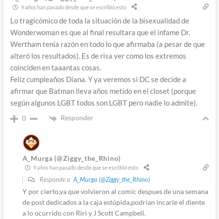
9 años han pasado desde que se escribió esto
Lo tragicómico de toda la situación de la bisexualidad de
Wonderwoman es que al final resultara que el infame Dr.
Wertham tenía razón en todo lo que afirmaba (a pesar de que
alteró los resultados). Es de risa ver como los extremos
coinciden en taaantas cosas.
Feliz cumpleaños Diana. Y ya veremos si DC se decide a
afirmar que Batman lleva años metido en el closet (porque
según algunos LGBT todos son LGBT pero nadie lo admite).
Responder
0
A_Murga (@Ziggy_the_Rhino)
9 años han pasado desde que se escribió esto
Responde a
A_Murga (@Ziggy_the_Rhino)
Y por cierto,ya que volvieron al comic despues de una semana
de post dedicados a la caja estúpida,podrían incarle el diente
a lo ocurrido con Riri y J Scott Campbell.