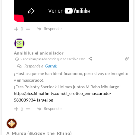
Responder
0
Annihilus el aniquilador
9 años han pasado desde que se escribió esto
Responde a
Garrak
¡Hostias que me han identificaooooo, pero si voy de incognito
y enmascarado!.
¡Eres Poirot y Sherlock Holmes juntos M’Rabo Mhulargo!
http://pics.filmaffinity.com/el_erotico_enmascarado-
583039934-large.jpg
Responder
0
A_Murga (@Ziggy_the_Rhino)