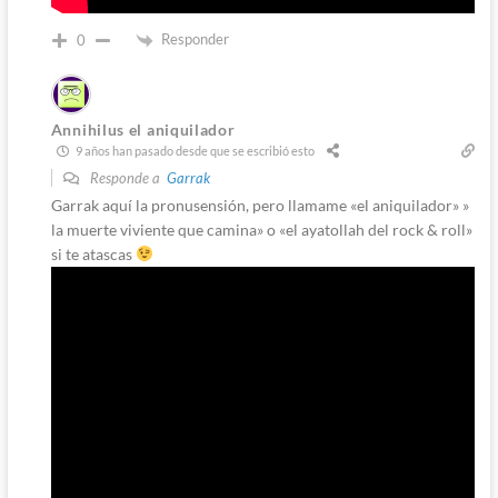
Responder
0
Annihilus el aniquilador
9 años han pasado desde que se escribió esto
Responde a
Garrak
Garrak aquí la pronusensión, pero llamame «el aniquilador» »
la muerte viviente que camina» o «el ayatollah del rock & roll»
si te atascas