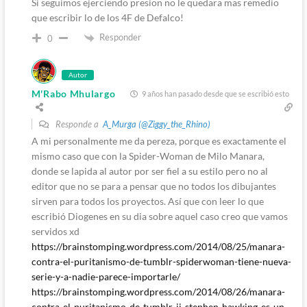
Si seguimos ejerciendo presion no le quedara mas remedio
que escribir lo de los 4F de Defalco!
Responder
0
Autor
M'Rabo Mhulargo
9 años han pasado desde que se escribió esto
Responde a
A_Murga (@Ziggy_the_Rhino)
A mi personalmente me da pereza, porque es exactamente el
mismo caso que con la Spider-Woman de Milo Manara,
donde se lapida al autor por ser fiel a su estilo pero no al
editor que no se para a pensar que no todos los dibujantes
sirven para todos los proyectos. Así que con leer lo que
escribió Diogenes en su dia sobre aquel caso creo que vamos
servidos xd
https://brainstomping.wordpress.com/2014/08/25/manara-
contra-el-puritanismo-de-tumblr-spiderwoman-tiene-nueva-
serie-y-a-nadie-parece-importarle/
https://brainstomping.wordpress.com/2014/08/26/manara-
contra-el-puritanismo-de-tumblr-ii-stephen-hawking-es-un-