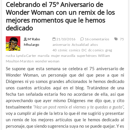
Celebrando el 75º Aniversario de
Wonder Woman con un remix de los
mejores momentos que le hemos
dedicado
M'Rabo
21/10/2016
16 comentarios
75
Mhulargo
aniversario
Actualidad
años
40
cómic
comics
DC
dc comics
greg
rucka
Lynda Carter
marvila
mujer maravilla
superhéroes
William
Moulton Marston
wonder woman
Se supone que esta semana se celebra el 75 aniversario de
Wonder Woman, un personaje que del que pese a que ni
Diógenes ni yo somos grandes aficionados le hemos dedicado
unos cuantos artículos aquí en el blog. Tratándose de una
fecha tan señalada estaría feo no acordarse de ella, así que
aprovechando que ayer mismo Diógenes me dijo que, y cito
textualmente
“Haz un post remix el viernes y te quedas a gusto”
,
voy a cumplir al pie de la letra lo que él me sugirió y presentar
un remix de los mejores artículos que le hemos dedicado al
personaje, que siendo sugerencia suya no se puede quejar. Y es