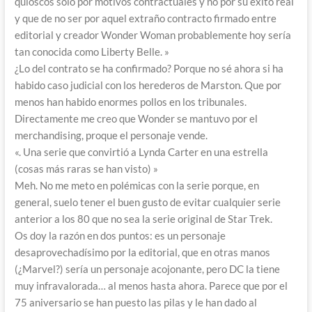
quioscos solo por motivos contractuales y no por su éxito real
y que de no ser por aquel extraño contracto firmado entre
editorial y creador Wonder Woman probablemente hoy sería
tan conocida como Liberty Belle. »
¿Lo del contrato se ha confirmado? Porque no sé ahora si ha
habido caso judicial con los herederos de Marston. Que por
menos han habido enormes pollos en los tribunales.
Directamente me creo que Wonder se mantuvo por el
merchandising, proque el personaje vende.
«. Una serie que convirtió a Lynda Carter en una estrella
(cosas más raras se han visto) »
Meh. No me meto en polémicas con la serie porque, en
general, suelo tener el buen gusto de evitar cualquier serie
anterior a los 80 que no sea la serie original de Star Trek.
Os doy la razón en dos puntos: es un personaje
desaprovechadísimo por la editorial, que en otras manos
(¿Marvel?) sería un personaje acojonante, pero DC la tiene
muy infravalorada… al menos hasta ahora. Parece que por el
75 aniversario se han puesto las pilas y le han dado al