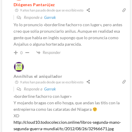
Diógenes Pantarújez
9 años han pasado desde que se escribió esto
Responde a
Garrak
Yo lo pronuncio «borderline fachorro con luger», pero antes
creo que solía pronunciarlo anilus. Aunque en realidad esa
gente que habla en inglés supongo que lo pronuncia como
Anjailus o alguna horterada parecida.
Responder
0
Annihilus el aniquilador
9 años han pasado desde que se escribió esto
Responde a
Garrak
«borderline fachorro con luger»
Y mojando bragas con ello hoyga, que andan las titis con la
entrepierna como las cataratas del Niagara
XD
http://cloud10.todocoleccion.online/libros-segunda-mano-
segunda-guerra-mundial/tc/2012/08/26/32966671.jpg