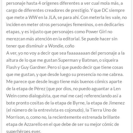
personaje hasta 4 orígenes diferentes a ver cual mola más, a
cargo de diferentes creadores de prestigio. Y que DC siempre
que mete a WW en la JLA, se para ahí. Con meterla les vale, no
inciden en meter otros personajes femeninos, o en dedicarles
etapas, y es injusto que personajes como Power Girl no
merezcan más atención en la editorial. Se puede hacer sin
tener que disminuir a Wondie, coño
A ver, yo no voy a decir que sea faaaaaaaan del personaje a la
altura de lo que me gustan Superman y Batman, o siqueira
Flash y Guy Gardner. Pero sí que puedo decir que tiene cosas
que me gustan, y que desde luego su presencia no me cabrea.
Me parece que desde leugo tiene más buenos cómics aparte
de la etapa de Pérez (que por dios, no puedo aguantar a Len
Wein como dialoguista, que mal me cae) referenciando así a
bote pronto cositas de la etapa de Byrne, la etapa de Jimenez
(el número de la entrevista es cojonudo), la Tierra Uno de
Morrison, o, como no, la recientemente estrenada brillante
etapa de Azzarello en el que debe de ser su mejor cómic de
superhéroes ever.