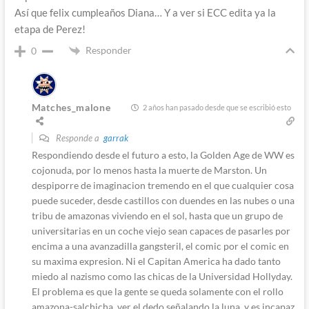
Así que felix cumpleaños Diana… Y a ver si ECC edita ya la
etapa de Perez!
Responder
0
Matches_malone
2 años han pasado desde que se escribió esto
Responde a
garrak
Respondiendo desde el futuro a esto, la Golden Age de WW es
cojonuda, por lo menos hasta la muerte de Marston. Un
despiporre de imaginacion tremendo en el que cualquier cosa
puede suceder, desde castillos con duendes en las nubes o una
tribu de amazonas viviendo en el sol, hasta que un grupo de
universitarias en un coche viejo sean capaces de pasarles por
encima a una avanzadilla gangsteril, el comic por el comic en
su maxima expresion. Ni el Capitan America ha dado tanto
miedo al nazismo como las chicas de la Universidad Hollyday.
El problema es que la gente se queda solamente con el rollo
amazona-salchicha, ver el dedo señalando la luna, y es incapaz