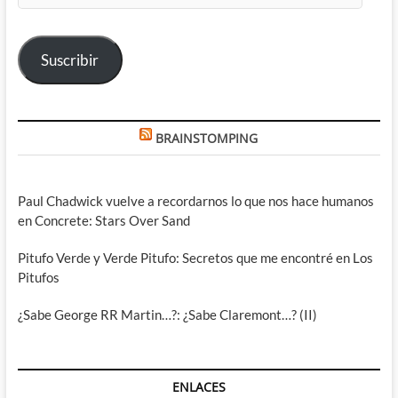
correo
electrónico
Suscribir
BRAINSTOMPING
Paul Chadwick vuelve a recordarnos lo que nos hace humanos
en Concrete: Stars Over Sand
Pitufo Verde y Verde Pitufo: Secretos que me encontré en Los
Pitufos
¿Sabe George RR Martin…?: ¿Sabe Claremont…? (II)
ENLACES