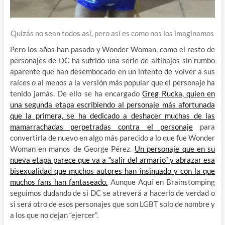
Quizás no sean todos así, pero así es como nos los imaginamos
Pero los años han pasado y Wonder Woman, como el resto de
personajes de DC ha sufrido una serie de altibajos sin rumbo
aparente que han desembocado en un intento de volver a sus
raíces o al menos a la versión más popular que el personaje ha
tenido jamás. De ello se ha encargado
Greg Rucka, quien en
una segunda etapa escribiendo al personaje más afortunada
que la primera, se ha dedicado a deshacer muchas de las
mamarrachadas perpetradas contra el personaje
para
convertirla de nuevo en algo más parecido a lo que fue Wonder
Woman en manos de George Pérez.
Un personaje que en su
nueva etapa parece que va a “salir del armario” y abrazar esa
bisexualidad que muchos autores han insinuado y con la que
muchos fans han fantaseado.
Aunque Aquí en Brainstomping
seguimos dudando de si DC se atreverá a hacerlo de verdad o
si será otro de esos personajes que son LGBT solo de nombre y
a los que no dejan “ejercer”.