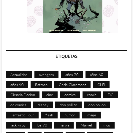
ETIQUETAS
Actualidad
avengers
años 70
años 80
años 90
Batman
Chris Claremont
Ci-Fi
Ciencia Ficción
cine
comics
cómic
DC
dc comics
disney
don pollito
don pollon
Fantastic Four
flash
humor
image
jack kirby
los 90
manga
Marvel
mcu