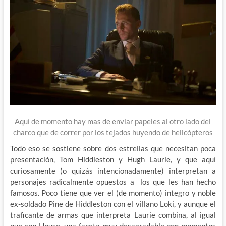
Aquí de momento hay mas de enviar papeles al otro lado del
charco que de correr por los tejados huyendo de helicópteros
Todo eso se sostiene sobre dos estrellas que necesitan poca
presentación, Tom Hiddleston y Hugh Laurie, y que aquí
curiosamente (o quizás intencionadamente) interpretan a
personajes radicalmente opuestos a los que les han hecho
famosos. Poco tiene que ver el (de momento) integro y noble
ex-soldado Pine de Hiddleston con el villano Loki, y aunque el
traficante de armas que interpreta Laurie combina, al igual