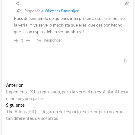
Responde a
Diógenes Pantarújez
Pues dependiendo de quienes interpreten a esos tres tios yo
la veria! Y ya se ve lo machista que eres, que das por hecho
que si son espias deben ser hombres!!
Responder
0
Navegación
Entrada
Anterior
anterior:
Expediente-X ha regresado, pero la verdad no está ni ahí fuera
de
ni en ninguna parte
entradas
Entrada
Siguiente
siguiente:
The Aliens [E4] – Llegaron del espacio exterior pero no eran
tan diferentes de nosotros