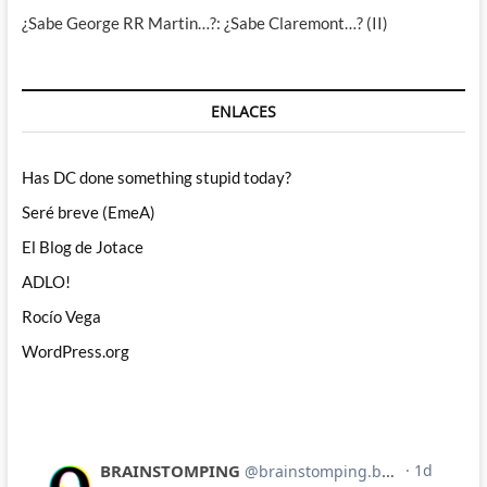
¿Sabe George RR Martin…?: ¿Sabe Claremont…? (II)
ENLACES
Has DC done something stupid today?
Seré breve (EmeA)
El Blog de Jotace
ADLO!
Rocío Vega
WordPress.org