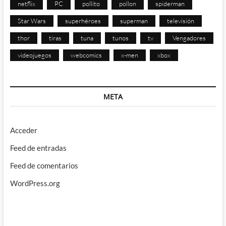
netflix
PC
pollito
pollon
spiderman
Star Wars
superhéroes
superman
televisión
thor
tiras
tuna
tunos
tv
Vengadores
videojuegos
webcomics
x-men
xbox
META
Acceder
Feed de entradas
Feed de comentarios
WordPress.org