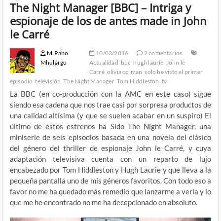
The Night Manager [BBC] – Intriga y
espionaje de los de antes made in John
le Carré
M'Rabo
10/03/2016
2 comentarios
Mhulargo
Actualidad
bbc
hugh laurie
John le
Carré
olivia colman
solo he visto el primer
episodio
televisión
The Night Manager
Tom Hiddleston
tv
La BBC (en co-producción con la AMC en este caso) sigue
siendo esa cadena que nos trae casi por sorpresa productos de
una calidad altísima (y que se suelen acabar en un suspiro) El
último de estos estrenos ha Sido The Night Manager, una
miniserie de seis episodios basada en una novela del clásico
del género del thriller de espionaje John le Carré, y cuya
adaptación televisiva cuenta con un reparto de lujo
encabezado por Tom Hiddleston y Hugh Laurie y que lleva a la
pequeña pantalla uno de mis géneros favoritos. Con todo eso a
favor no me ha quedado más remedio que lanzarme a verla y lo
que me he encontrado no me ha decepcionado en absoluto.