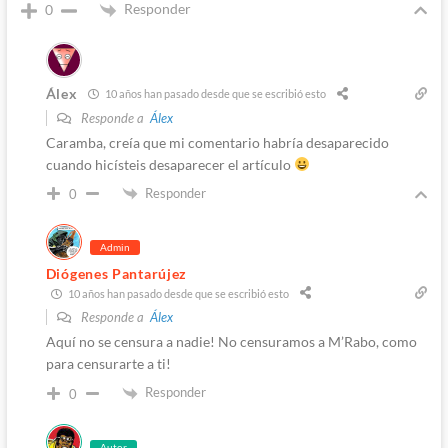
Responder
0
Álex
10 años han pasado desde que se escribió esto
Responde a
Álex
Caramba, creía que mi comentario habría desaparecido
cuando hicísteis desaparecer el artículo
Responder
0
Admin
Diógenes Pantarújez
10 años han pasado desde que se escribió esto
Responde a
Álex
Aquí no se censura a nadie! No censuramos a M’Rabo, como
para censurarte a ti!
Responder
0
Autor