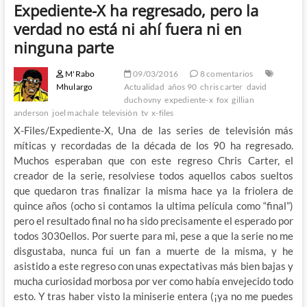
Expediente-X ha regresado, pero la
verdad no está ni ahí fuera ni en
ninguna parte
M'Rabo
09/03/2016
8 comentarios
Mhulargo
Actualidad
años 90
chris carter
david
duchovny
expediente-x
fox
gillian
anderson
joel machale
televisión
tv
x-files
X-Files/Expediente-X, Una de las series de televisión más
míticas y recordadas de la década de los 90 ha regresado.
Muchos esperaban que con este regreso Chris Carter, el
creador de la serie, resolviese todos aquellos cabos sueltos
que quedaron tras finalizar la misma hace ya la friolera de
quince años (ocho si contamos la ultima película como “final”)
pero el resultado final no ha sido precisamente el esperado por
todos 3030ellos. Por suerte para mi, pese a que la serie no me
disgustaba, nunca fui un fan a muerte de la misma, y he
asistido a este regreso con unas expectativas más bien bajas y
mucha curiosidad morbosa por ver como había envejecido todo
esto. Y tras haber visto la miniserie entera (¡ya no me puedes