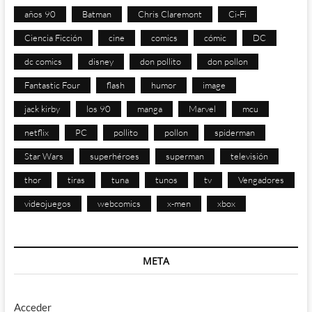
años 90
Batman
Chris Claremont
Ci-Fi
Ciencia Ficción
cine
comics
cómic
DC
dc comics
disney
don pollito
don pollon
Fantastic Four
flash
humor
image
jack kirby
los 90
manga
Marvel
mcu
netflix
PC
pollito
pollon
spiderman
Star Wars
superhéroes
superman
televisión
thor
tiras
tuna
tunos
tv
Vengadores
videojuegos
webcomics
x-men
xbox
META
Acceder