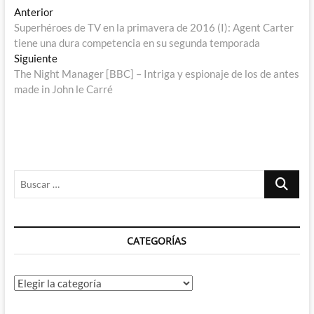
Navegación
Entrada
Anterior
anterior:
Superhéroes de TV en la primavera de 2016 (I): Agent Carter
de
tiene una dura competencia en su segunda temporada
entradas
Entrada
Siguiente
siguiente:
The Night Manager [BBC] – Intriga y espionaje de los de antes
made in John le Carré
Buscar
…
CATEGORÍAS
Categorías