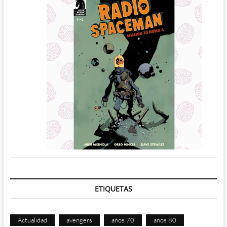
ETIQUETAS
Actualidad
avengers
años 70
años 80