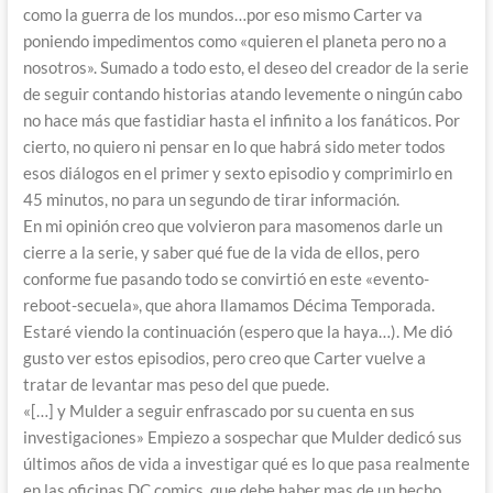
como la guerra de los mundos…por eso mismo Carter va
poniendo impedimentos como «quieren el planeta pero no a
nosotros». Sumado a todo esto, el deseo del creador de la serie
de seguir contando historias atando levemente o ningún cabo
no hace más que fastidiar hasta el infinito a los fanáticos. Por
cierto, no quiero ni pensar en lo que habrá sido meter todos
esos diálogos en el primer y sexto episodio y comprimirlo en
45 minutos, no para un segundo de tirar información.
En mi opinión creo que volvieron para masomenos darle un
cierre a la serie, y saber qué fue de la vida de ellos, pero
conforme fue pasando todo se convirtió en este «evento-
reboot-secuela», que ahora llamamos Décima Temporada.
Estaré viendo la continuación (espero que la haya…). Me dió
gusto ver estos episodios, pero creo que Carter vuelve a
tratar de levantar mas peso del que puede.
«[…] y Mulder a seguir enfrascado por su cuenta en sus
investigaciones» Empiezo a sospechar que Mulder dedicó sus
últimos años de vida a investigar qué es lo que pasa realmente
en las oficinas DC comics, que debe haber mas de un hecho