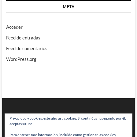
META
Acceder
Feed de entradas
Feed de comentarios
WordPress.org
Privacidad y cookies: este sitio usa cookies. Si continúas navegando por él,
aceptas su uso.
Para obtener más información, incluido cómo gestionar las cookies,
BRAINSTOMPING
| Diseñado por:
Theme Freesia
|
WordPress
| © Todos