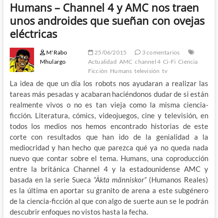
Humans – Channel 4 y AMC nos traen
unos androides que sueñan con ovejas
eléctricas
M'Rabo
25/06/2015
3 comentarios
Mhulargo
Actualidad
AMC
channel 4
Ci-Fi
Ciencia
Ficción
Humans
televisión
tv
La idea de que un día los robots nos ayudaran a realizar las
tareas más pesadas y acabaran haciéndonos dudar de si están
realmente vivos o no es tan vieja como la misma ciencia-
ficción. Literatura, cómics, videojuegos, cine y televisión, en
todos los medios nos hemos encontrado historias de este
corte con resultados que han ido de la genialidad a la
mediocridad y han hecho que parezca qué ya no queda nada
nuevo que contar sobre el tema. Humans, una coproducción
entre la británica Channel 4 y la estadounidense AMC y
basada en la serie Sueca
“Äkta människor”
(Humanos Reales)
es la última en aportar su granito de arena a este subgénero
de la ciencia-ficción al que con algo de suerte aun se le podrán
descubrir enfoques no vistos hasta la fecha.