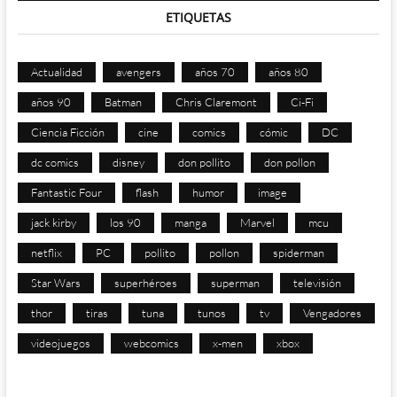
ETIQUETAS
Actualidad
avengers
años 70
años 80
años 90
Batman
Chris Claremont
Ci-Fi
Ciencia Ficción
cine
comics
cómic
DC
dc comics
disney
don pollito
don pollon
Fantastic Four
flash
humor
image
jack kirby
los 90
manga
Marvel
mcu
netflix
PC
pollito
pollon
spiderman
Star Wars
superhéroes
superman
televisión
thor
tiras
tuna
tunos
tv
Vengadores
videojuegos
webcomics
x-men
xbox