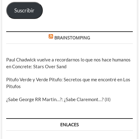
electrónico
Suscribir
BRAINSTOMPING
Paul Chadwick vuelve a recordarnos lo que nos hace humanos
en Concrete: Stars Over Sand
Pitufo Verde y Verde Pitufo: Secretos que me encontré en Los
Pitufos
¿Sabe George RR Martin…?: ¿Sabe Claremont…? (II)
ENLACES