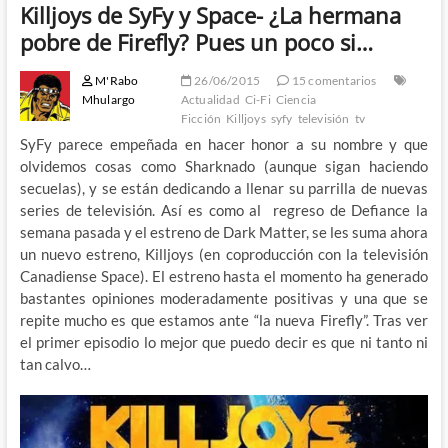
Killjoys de SyFy y Space- ¿La hermana
pobre de Firefly? Pues un poco si…
M'Rabo
26/06/2015
15 comentarios
Mhulargo
Actualidad
Ci-Fi
Ciencia
Ficción
Killjoys
syfy
televisión
tv
SyFy parece empeñada en hacer honor a su nombre y que
olvidemos cosas como Sharknado (aunque sigan haciendo
secuelas), y se están dedicando a llenar su parrilla de nuevas
series de televisión. Así es como al regreso de Defiance la
semana pasada y el estreno de Dark Matter, se les suma ahora
un nuevo estreno, Killjoys (en coproducción con la televisión
Canadiense Space). El estreno hasta el momento ha generado
bastantes opiniones moderadamente positivas y una que se
repite mucho es que estamos ante “la nueva Firefly”. Tras ver
el primer episodio lo mejor que puedo decir es que ni tanto ni
tan calvo…