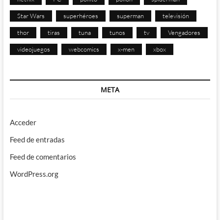
Star Wars
superhéroes
superman
televisión
thor
tiras
tuna
tunos
tv
Vengadores
videojuegos
webcomics
x-men
xbox
META
Acceder
Feed de entradas
Feed de comentarios
WordPress.org