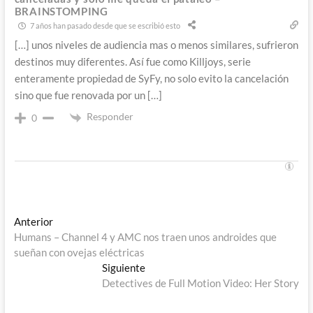
BRAINSTOMPING
7 años han pasado desde que se escribió esto
[…] unos niveles de audiencia mas o menos similares, sufrieron
destinos muy diferentes. Así fue como Killjoys, serie
enteramente propiedad de SyFy, no solo evito la cancelación
sino que fue renovada por un […]
Responder
0
Navegación
Entrada
Anterior
anterior:
Humans – Channel 4 y AMC nos traen unos androides que
de
sueñan con ovejas eléctricas
entradas
Entrada
Siguiente
siguiente:
Detectives de Full Motion Video: Her Story