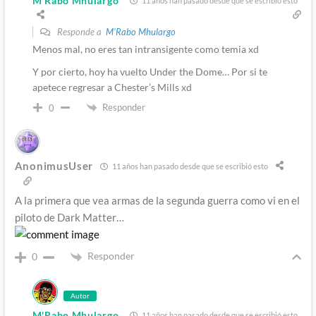
M'Rabo Mhulargo
11 años han pasado desde que se escribió esto
Responde a
M'Rabo Mhulargo
Menos mal, no eres tan intransigente como temia xd
Y por cierto, hoy ha vuelto Under the Dome… Por si te
apetece regresar a Chester’s Mills xd
Responder
0
AnonimusUser
11 años han pasado desde que se escribió esto
A la primera que vea armas de la segunda guerra como vi en el
piloto de Dark Matter…
Responder
0
Autor
M'Rabo Mhulargo
11 años han pasado desde que se escribió esto