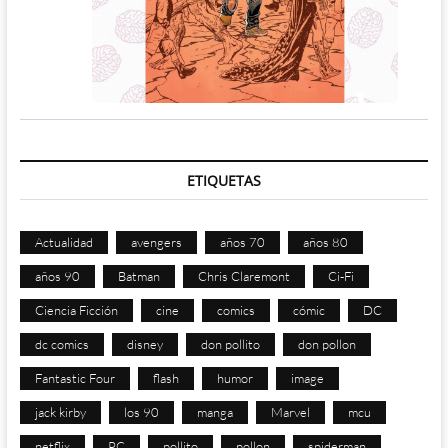
ETIQUETAS
Actualidad
avengers
años 70
años 80
años 90
Batman
Chris Claremont
Ci-Fi
Ciencia Ficción
cine
comics
cómic
DC
dc comics
disney
don pollito
don pollon
Fantastic Four
flash
humor
image
jack kirby
los 90
manga
Marvel
mcu
netflix
PC
pollito
pollon
spiderman