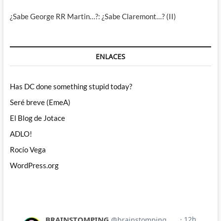
¿Sabe George RR Martin…?: ¿Sabe Claremont…? (II)
ENLACES
Has DC done something stupid today?
Seré breve (EmeA)
El Blog de Jotace
ADLO!
Rocío Vega
WordPress.org