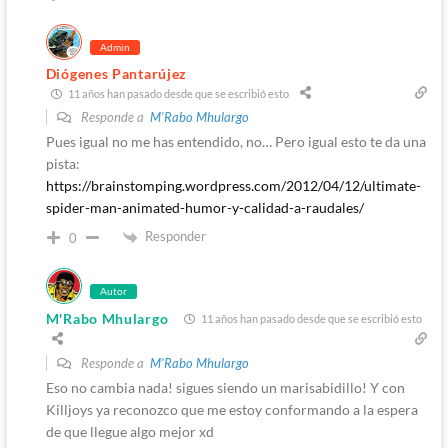
Admin
Diógenes Pantarújez
11 años han pasado desde que se escribió esto
Responde a
M'Rabo Mhulargo
Pues igual no me has entendido, no… Pero igual esto te da una
pista:
https://brainstomping.wordpress.com/2012/04/12/ultimate-
spider-man-animated-humor-y-calidad-a-raudales/
Responder
0
Autor
M'Rabo Mhulargo
11 años han pasado desde que se escribió esto
Responde a
M'Rabo Mhulargo
Eso no cambia nada! sigues siendo un marisabidillo! Y con
Killjoys ya reconozco que me estoy conformando a la espera
de que llegue algo mejor xd