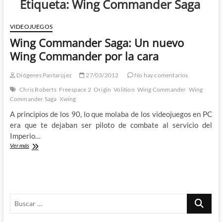
Etiqueta:
Wing Commander Saga
VIDEOJUEGOS
Wing Commander Saga: Un nuevo
Wing Commander por la cara
Diógenes Pantarújez
27/03/2012
No hay comentarios
Chris Roberts
Freespace 2
Origin
Volition
Wing Commander
Wing
Commander Saga
Xwing
A principios de los 90, lo que molaba de los videojuegos en PC
era que te dejaban ser piloto de combate al servicio del
Imperio…
Wing
Ver más
Commander
Saga:
Un
nuevo
Wing
Buscar
Commander
por
…
la