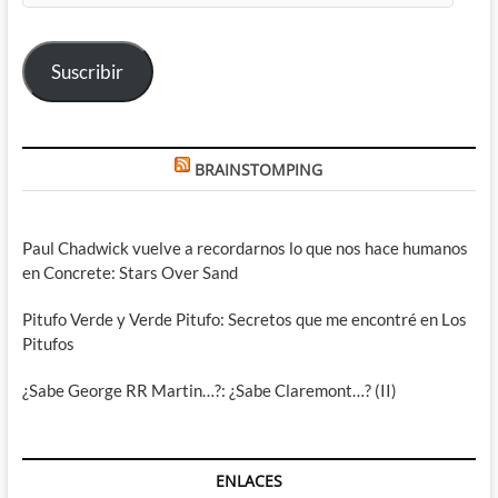
correo
electrónico
Suscribir
BRAINSTOMPING
Paul Chadwick vuelve a recordarnos lo que nos hace humanos
en Concrete: Stars Over Sand
Pitufo Verde y Verde Pitufo: Secretos que me encontré en Los
Pitufos
¿Sabe George RR Martin…?: ¿Sabe Claremont…? (II)
ENLACES