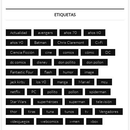
ETIQUETAS
Actualidad
avengers
años 70
años 80
años 90
Batman
Chris Claremont
Ci-Fi
Ciencia Ficción
cine
comics
cómic
DC
dc comics
disney
don pollito
don pollon
Fantastic Four
flash
humor
image
jack kirby
los 90
manga
Marvel
mcu
netflix
PC
pollito
pollon
spiderman
Star Wars
superhéroes
superman
televisión
thor
tiras
tuna
tunos
tv
Vengadores
videojuegos
webcomics
x-men
xbox