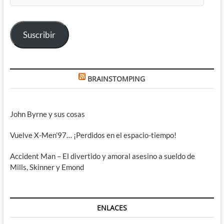
correo
electrónico
Suscribir
BRAINSTOMPING
John Byrne y sus cosas
Vuelve X-Men’97… ¡Perdidos en el espacio-tiempo!
Accident Man – El divertido y amoral asesino a sueldo de
Mills, Skinner y Emond
ENLACES