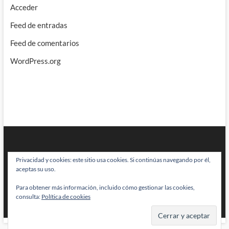
Acceder
Feed de entradas
Feed de comentarios
WordPress.org
Privacidad y cookies: este sitio usa cookies. Si continúas navegando por él,
aceptas su uso.
Para obtener más información, incluido cómo gestionar las cookies,
BRAINSTOMPING
| Diseñado por:
Theme Freesia
|
WordPress
| © Todos
consulta:
Política de cookies
los derechos reservados