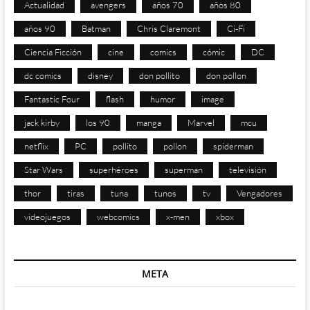
Actualidad
avengers
años 70
años 80
años 90
Batman
Chris Claremont
Ci-Fi
Ciencia Ficción
cine
comics
cómic
DC
dc comics
disney
don pollito
don pollon
Fantastic Four
flash
humor
image
jack kirby
los 90
manga
Marvel
mcu
netflix
PC
pollito
pollon
spiderman
Star Wars
superhéroes
superman
televisión
thor
tiras
tuna
tunos
tv
Vengadores
videojuegos
webcomics
x-men
xbox
META