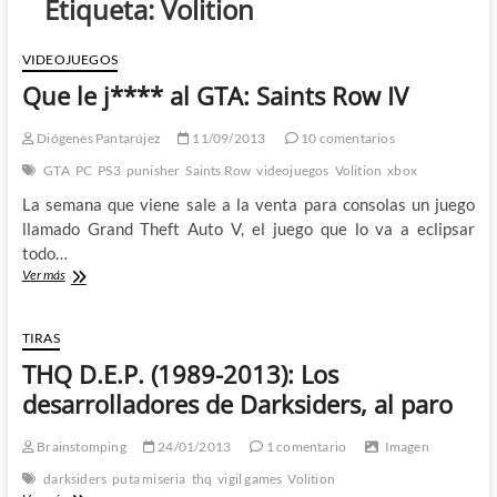
Etiqueta:
Volition
VIDEOJUEGOS
Que le j**** al GTA: Saints Row IV
Diógenes Pantarújez
11/09/2013
10 comentarios
GTA
PC
PS3
punisher
Saints Row
videojuegos
Volition
xbox
La semana que viene sale a la venta para consolas un juego
llamado Grand Theft Auto V, el juego que lo va a eclipsar
todo…
Que
Ver más
le
j****
al
TIRAS
GTA:
THQ D.E.P. (1989-2013): Los
Saints
Row
desarrolladores de Darksiders, al paro
IV
Brainstomping
24/01/2013
1 comentario
Imagen
darksiders
puta miseria
thq
vigil games
Volition