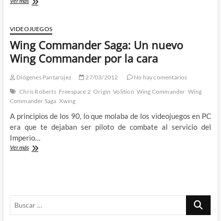
THQ
Ver más
D.E.P.
(1989-
2013):
VIDEOJUEGOS
Los
Wing Commander Saga: Un nuevo
desarrolladores
de
Wing Commander por la cara
Darksiders,
al
Diógenes Pantarújez
27/03/2012
No hay comentarios
paro
Chris Roberts
Freespace 2
Origin
Volition
Wing Commander
Wing
Commander Saga
Xwing
A principios de los 90, lo que molaba de los videojuegos en PC
era que te dejaban ser piloto de combate al servicio del
Imperio…
Wing
Ver más
Commander
Saga:
Un
nuevo
Wing
Buscar
Commander
por
…
la