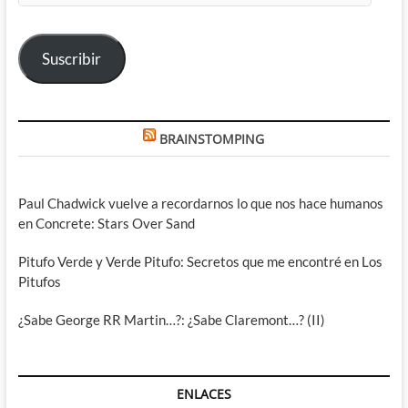
correo
electrónico
Suscribir
BRAINSTOMPING
Paul Chadwick vuelve a recordarnos lo que nos hace humanos
en Concrete: Stars Over Sand
Pitufo Verde y Verde Pitufo: Secretos que me encontré en Los
Pitufos
¿Sabe George RR Martin…?: ¿Sabe Claremont…? (II)
ENLACES