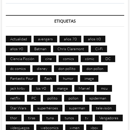
ETIQUETAS
Actualidad
avengers
años 70
años 80
años 90
Batman
Chris Claremont
Ci-Fi
Ciencia Ficción
cine
comics
cómic
DC
dc comics
disney
don pollito
don pollon
Fantastic Four
flash
humor
image
jack kirby
los 90
manga
Marvel
mcu
netflix
PC
pollito
pollon
spiderman
Star Wars
superhéroes
superman
televisión
thor
tiras
tuna
tunos
tv
Vengadores
videojuegos
webcomics
x-men
xbox