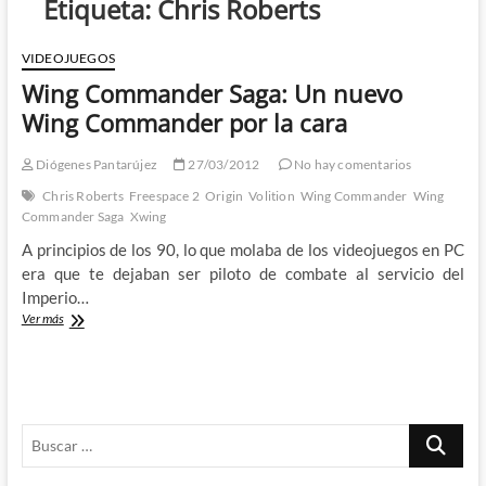
Etiqueta:
Chris Roberts
VIDEOJUEGOS
Wing Commander Saga: Un nuevo
Wing Commander por la cara
Diógenes Pantarújez
27/03/2012
No hay comentarios
Chris Roberts
Freespace 2
Origin
Volition
Wing Commander
Wing
Commander Saga
Xwing
A principios de los 90, lo que molaba de los videojuegos en PC
era que te dejaban ser piloto de combate al servicio del
Imperio…
Wing
Ver más
Commander
Saga:
Un
nuevo
Wing
Buscar
Commander
por
…
la