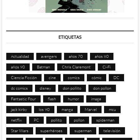
ETIQUETAS
Actualidad
avengers
años 70
años 80
años 90
Batman
Chris Claremont
Ci-Fi
Ciencia Ficción
cine
comics
cómic
DC
dc comics
disney
don pollito
don pollon
Fantastic Four
flash
humor
image
jack kirby
los 90
manga
Marvel
mcu
netflix
PC
pollito
pollon
spiderman
Star Wars
superhéroes
superman
televisión