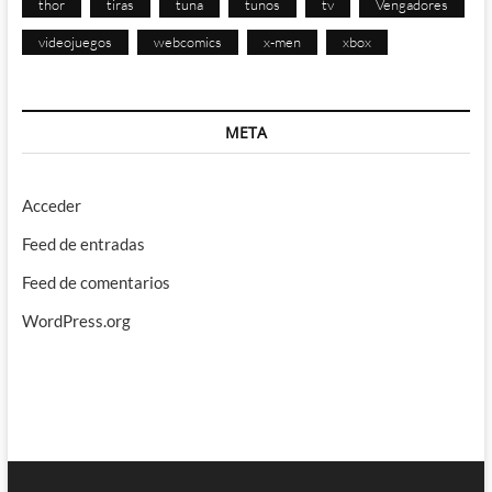
thor
tiras
tuna
tunos
tv
Vengadores
videojuegos
webcomics
x-men
xbox
META
Acceder
Feed de entradas
Feed de comentarios
WordPress.org