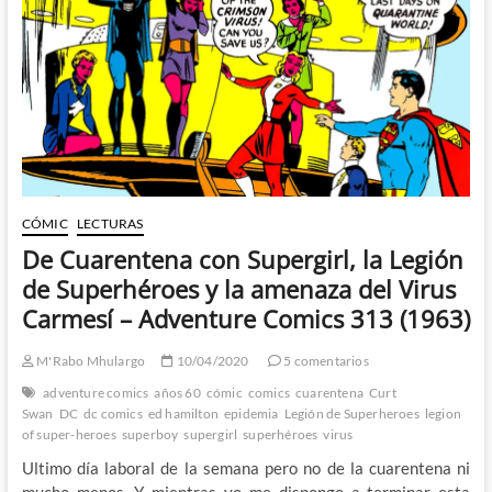
Carlos
Ezquerra
y
el
Juez
Dredd
–
Fungus
CÓMIC
LECTURAS
De Cuarentena con Supergirl, la Legión
de Superhéroes y la amenaza del Virus
Carmesí – Adventure Comics 313 (1963)
M'Rabo Mhulargo
10/04/2020
5 comentarios
adventure comics
años 60
cómic
comics
cuarentena
Curt
Swan
DC
dc comics
ed hamilton
epidemia
Legión de Superheroes
legion
of super-heroes
superboy
supergirl
superhéroes
virus
Ultimo día laboral de la semana pero no de la cuarentena ni
mucho menos. Y mientras yo me dispongo a terminar esta