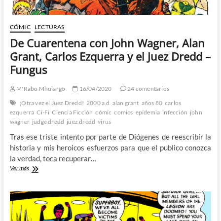
In-
One
81
CÓMIC
LECTURAS
(1981)
De Cuarentena con John Wagner, Alan
de
Tom
Grant, Carlos Ezquerra y el Juez Dredd –
DeFalco
Fungus
y
Ron
Wilson
M'Rabo Mhulargo
16/04/2020
24 comentarios
¡Otra vez el Juez Dredd!
2000 a.d
alan grant
años 80
carlos
ezquerra
Ci-Fi
Ciencia Ficción
cómic
comics
epidemia
infección
john
wagner
judge dredd
juez dredd
virus
Tras ese triste intento por parte de Diógenes de reescribir la
historia y mis heroicos esfuerzos para que el publico conozca
la verdad, toca recuperar…
De
Ver más
Cuarentena
con
John
Wagner,
Alan
Grant,