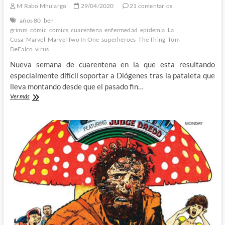
M'Rabo Mhulargo
29/04/2020
21 comentarios
años 80
ben
grimm
cómic
comics
cuarentena
enfermedad
epidemia
La
Cosa
Marvel
Marvel Two In One
superhéroes
The Thing
Tom
DeFalco
virus
Nueva semana de cuarentena en la que esta resultando
especialmente difícil soportar a Diógenes tras la pataleta que
lleva montando desde que el pasado fin…
De
Ver más
Cuarentena
con
la
Cosa
y
Namor
contra
el
Virus-
X
en
el
Marvel
Two-