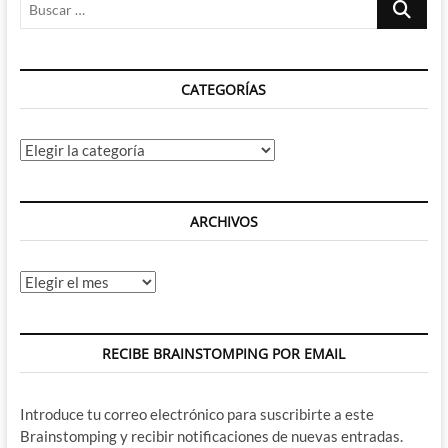
en
…
el
que
infectó
CATEGORÍAS
Smallville
con
un
virus
Categorías
de
Kryptonita
Roja
ARCHIVOS
Archivos
RECIBE BRAINSTOMPING POR EMAIL
Introduce tu correo electrónico para suscribirte a este
Brainstomping y recibir notificaciones de nuevas entradas.