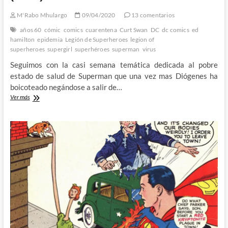
M'Rabo Mhulargo
09/04/2020
13 comentarios
años 60
cómic
comics
cuarentena
Curt Swan
DC
dc comics
ed
hamilton
epidemia
Legión de Superheroes
legion of
superheroes
supergirl
superhéroes
superman
virus
Seguimos con la casi semana temática dedicada al pobre
estado de salud de Superman que una vez mas Diógenes ha
boicoteado negándose a salir de…
De
Ver más
Cuarentena
con
Superman
en
sus
otros
últimos
días
–
Superman
156
(1962)