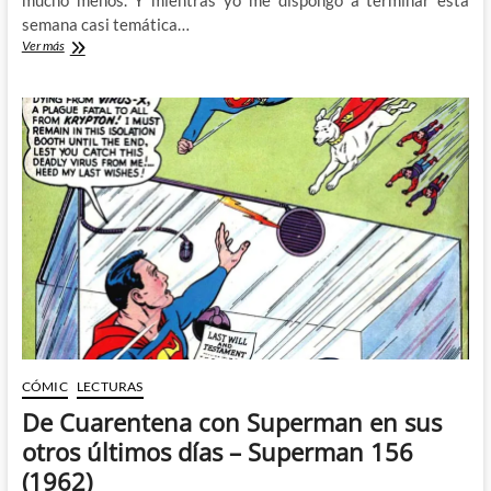
semana casi temática…
De
Ver más
Cuarentena
con
Supergirl,
la
Legión
de
Superhéroes
y
la
amenaza
del
Virus
Carmesí
–
Adventure
Comics
313
CÓMIC
LECTURAS
(1963)
De Cuarentena con Superman en sus
otros últimos días – Superman 156
(1962)