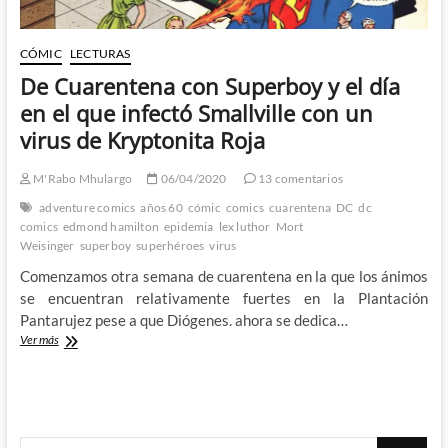
CÓMIC
LECTURAS
De Cuarentena con Superboy y el día
en el que infectó Smallville con un
virus de Kryptonita Roja
M'Rabo Mhulargo
06/04/2020
13 comentarios
adventure comics
años 60
cómic
comics
cuarentena
DC
dc
comics
edmond hamilton
epidemia
lex luthor
Mort
Weisinger
superboy
superhéroes
virus
Comenzamos otra semana de cuarentena en la que los ánimos
se encuentran relativamente fuertes en la Plantación
Pantarujez pese a que Diógenes. ahora se dedica…
De
Ver más
Cuarentena
con
Superboy
y
el
Buscar
día