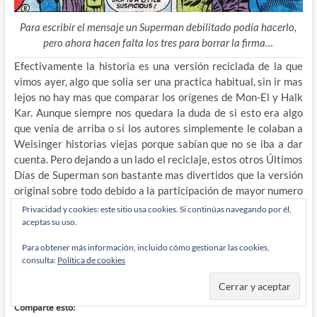
Para escribir el mensaje un Superman debilitado podía hacerlo,
pero ahora hacen falta los tres para borrar la firma…
Efectivamente la historia es una versión reciclada de la que
vimos ayer, algo que solía ser una practica habitual, sin ir mas
lejos no hay mas que comparar los orígenes de Mon-El y Halk
Kar. Aunque siempre nos quedara la duda de si esto era algo
que venia de arriba o si los autores simplemente le colaban a
Weisinger historias viejas porque sabían que no se iba a dar
cuenta. Pero dejando a un lado el reciclaje, estos otros Últimos
Días de Superman son bastante mas divertidos que la versión
original sobre todo debido a la participación de mayor numero
de personajes y a que las ideas que tiene Superman de dejar un
Privacidad y cookies: este sitio usa cookies. Si continúas navegando por él,
mejor futuro para la humanidad son aun mas enajenadas (subir
aceptas su uso.
el nivel del mar…) Yo por mi parte emplazo a nuestros lectores
Para obtener más información, incluido cómo gestionar las cookies,
a volver por aquí mañana con otra entrega de como los virus
consulta:
Política de cookies
persiguen a los Kryptonianos de una forma u otra con la
amenaza del Virus Escarlata…
Comparte esto: