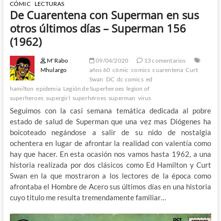
CÓMIC
LECTURAS
De Cuarentena con Superman en sus
otros últimos días – Superman 156
(1962)
M'Rabo
09/04/2020
13 comentarios
Mhulargo
años 60
cómic
comics
cuarentena
Curt
Swan
DC
dc comics
ed
hamilton
epidemia
Legión de Superheroes
legion of
superheroes
supergirl
superhéroes
superman
virus
Seguimos con la casi semana temática dedicada al pobre
estado de salud de Superman que una vez mas Diógenes ha
boicoteado negándose a salir de su nido de nostalgia
ochentera en lugar de afrontar la realidad con valentía como
hay que hacer. En esta ocasión nos vamos hasta 1962, a una
historia realizada por dos clásicos como Ed Hamilton y Curt
Swan en la que mostraron a los lectores de la época como
afrontaba el Hombre de Acero sus últimos días en una historia
cuyo titulo me resulta tremendamente familiar…