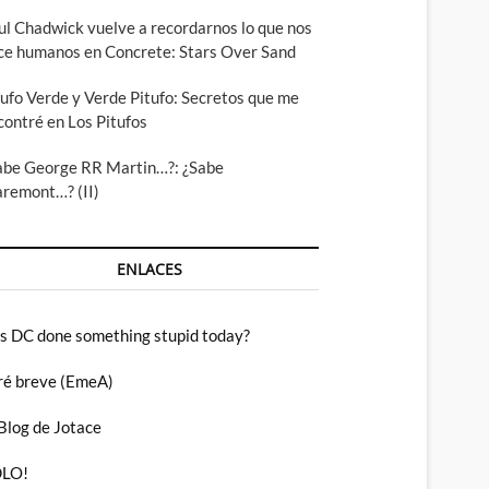
ul Chadwick vuelve a recordarnos lo que nos
ce humanos en Concrete: Stars Over Sand
tufo Verde y Verde Pitufo: Secretos que me
contré en Los Pitufos
abe George RR Martin…?: ¿Sabe
aremont…? (II)
ENLACES
s DC done something stupid today?
ré breve (EmeA)
 Blog de Jotace
LO!