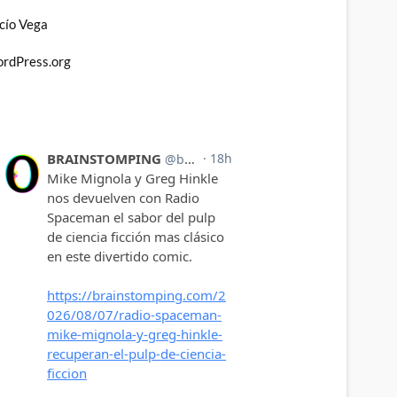
cío Vega
rdPress.org