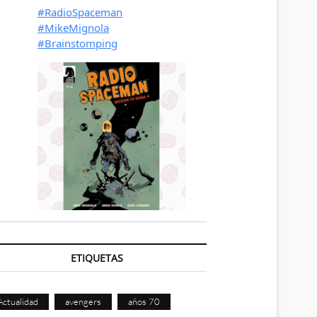
ETIQUETAS
Actualidad
avengers
años 70