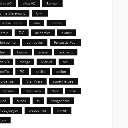
años 80
años 90
Batman
Chris Claremont
Ci-Fi
Ciencia Ficción
cine
comics
cómic
DC
dc comics
disney
don pollito
don pollon
Fantastic Four
flash
humor
image
jack kirby
los 90
manga
Marvel
mcu
netflix
PC
pollito
pollon
spiderman
Star Wars
superhéroes
superman
televisión
thor
tiras
tuna
tunos
tv
Vengadores
videojuegos
webcomics
x-men
xbox