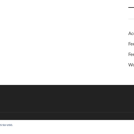
Ac
Fe
Fe
Wo
s su uso.
 Todos los derechos reservados