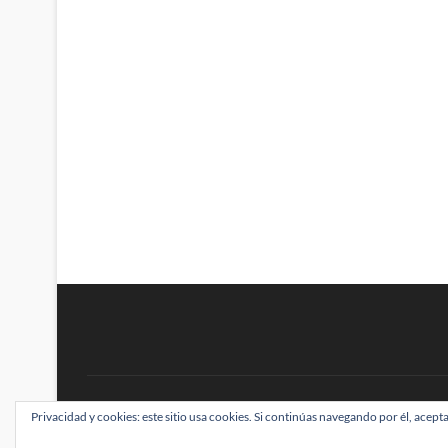
BRAINSTOMPING
Privacidad y cookies: este sitio usa cookies. Si continúas navegando por él, acepta
| Diseñado por:
Theme Freesia
|
WordPress
| ©