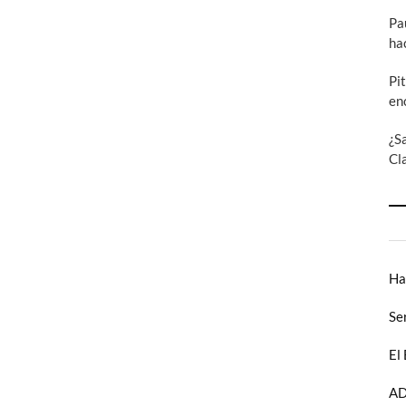
Pa
ha
Pi
en
¿S
Cl
Ha
Se
El
AD