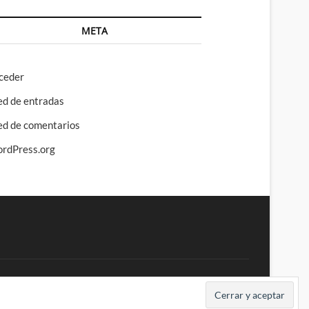
META
ceder
ed de entradas
ed de comentarios
rdPress.org