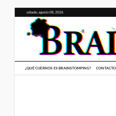
Saltar
sábado, agosto 08, 2026
al
contenido
¿QUÉ CUERNOS ES BRAINSTOMPING?
CONTACTO