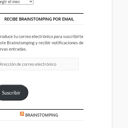
chivos
RECIBE BRAINSTOMPING POR EMAIL
troduce tu correo electrónico para suscribirte
este Brainstomping y recibir notificaciones de
evas entradas.
rección
rreo
ectrónico
Suscribir
BRAINSTOMPING