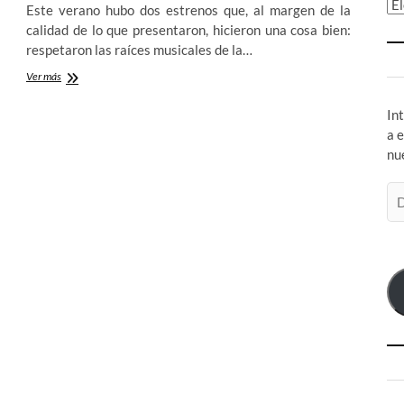
Ar
Este verano hubo dos estrenos que, al margen de la
calidad de lo que presentaron, hicieron una cosa bien:
respetaron las raíces musicales de la…
Michael
Ver más
Bay
podría
In
haber
a 
salvado
nu
Batman
v
Superman:
Di
El
de
poder
co
de
el
la
música