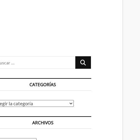
n
ú
Buscar
…
CATEGORÍAS
tegorías
ARCHIVOS