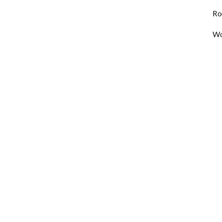
Ro
Wo