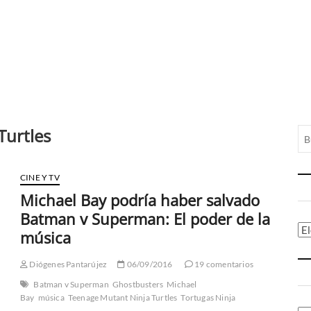
Turtles
CINE Y TV
Michael Bay podría haber salvado
Batman v Superman: El poder de la
Ca
música
Diógenes Pantarújez
06/09/2016
19 comentarios
Batman v Superman
Ghostbusters
Michael
Bay
música
Teenage Mutant Ninja Turtles
Tortugas Ninja