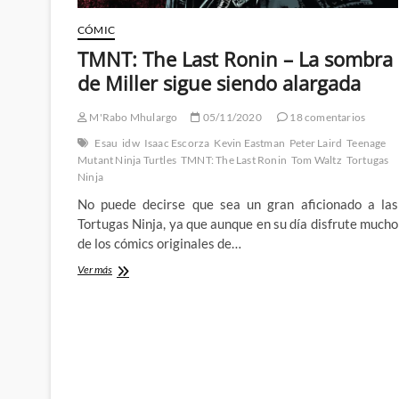
CÓMIC
TMNT: The Last Ronin – La sombra
de Miller sigue siendo alargada
M'Rabo Mhulargo
05/11/2020
18 comentarios
Esau
idw
Isaac Escorza
Kevin Eastman
Peter Laird
Teenage
Mutant Ninja Turtles
TMNT: The Last Ronin
Tom Waltz
Tortugas
Ninja
No puede decirse que sea un gran aficionado a las
Tortugas Ninja, ya que aunque en su día disfrute mucho
de los cómics originales de…
TMNT:
Ver más
The
Last
Ronin
–
La
sombra
de
Miller