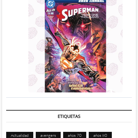
ETIQUETAS
Actualidad
avengers
años 70
años 80