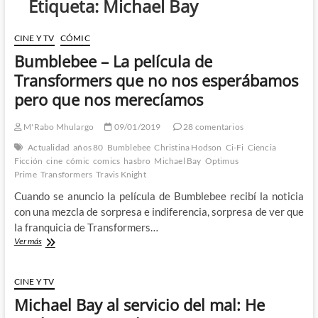
Etiqueta:
Michael Bay
CINE Y TV
CÓMIC
Bumblebee – La película de
Transformers que no nos esperábamos
pero que nos merecíamos
M'Rabo Mhulargo
09/01/2019
28 comentarios
Actualidad
años 80
Bumblebee
Christina Hodson
Ci-Fi
Ciencia
Ficción
cine
cómic
comics
hasbro
Michael Bay
Optimus
Prime
Transformers
Travis Knight
Cuando se anuncio la película de Bumblebee recibí la noticia
con una mezcla de sorpresa e indiferencia, sorpresa de ver que
la franquicia de Transformers…
Bumblebee
Ver más
–
La
película
CINE Y TV
de
Michael Bay al servicio del mal: He
Transformers
que