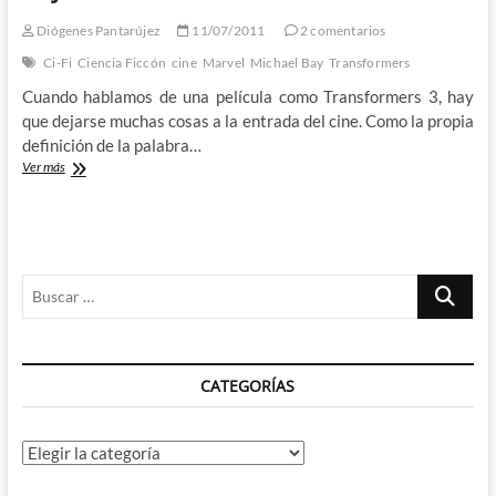
Diógenes Pantarújez
11/07/2011
2 comentarios
Ci-Fi
Ciencia Ficcón
cine
Marvel
Michael Bay
Transformers
Cuando hablamos de una película como Transformers 3, hay
que dejarse muchas cosas a la entrada del cine. Como la propia
definición de la palabra…
Transformers
Ver más
3
y
los
huevos
de
Buscar
Michael
Bay
…
CATEGORÍAS
Categorías