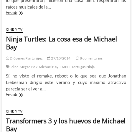
lo que presentaron, hicieron una cosa bien: respetaron las
raíces musicales de la…
Michael
Ver más
Bay
podría
haber
CINE Y TV
salvado
Ninja Turtles: La cosa esa de Michael
Batman
v
Bay
Superman:
El
Diógenes Pantarújez
27/10/2014
8 comentarios
poder
de
cine
Megan Fox
Michael Bay
TMNT
Tortugas Ninja
la
Sí, he visto el remake, reboot o lo que sea que Jonathan
música
Liebesman dirigió este verano y cuyo máximo atractivo
parecía ser el ver a…
Ninja
Ver más
Turtles:
La
cosa
CINE Y TV
esa
Transformers 3 y los huevos de Michael
de
Michael
Bay
Bay