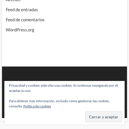
Feed de entradas
Feed de comentarios
WordPress.org
Privacidad y cookies: este sitio usa cookies. Si continúas navegando por él,
aceptas su uso.
Para obtener más información, incluido cómo gestionar las cookies,
BRAINSTOMPING
| Diseñado por:
Theme Freesia
|
WordPress
| © Todos
consulta:
Política de cookies
los derechos reservados