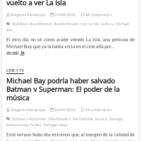
vuelto a ver La Isla
no
nos
Diógenes Pantarújez
09/04/2018
48 comentarios
esperábamos
pero
Bad Boys
Bruckheimer
Buddy Movies
cine
La Isla
La Roca
Michael
que
Bay
nos
El otro día no sé como acabé viendo La Isla, una película de
merecíamos
Michael Bay que ya la había visto en el cine allá por…
Michael
Ver más
Bay
al
servicio
CINE Y TV
del
Michael Bay podría haber salvado
mal:
He
Batman v Superman: El poder de la
vuelto
música
a
ver
La
Diógenes Pantarújez
06/09/2016
19 comentarios
Isla
Batman v Superman
Ghostbusters
Michael Bay
música
Teenage
Mutant Ninja Turtles
Tortugas Ninja
Este verano hubo dos estrenos que, al margen de la calidad de