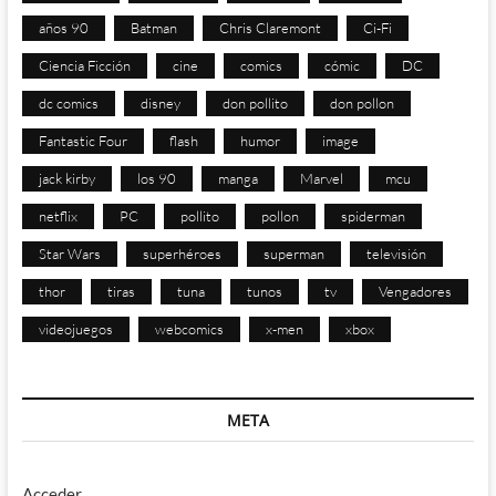
años 90
Batman
Chris Claremont
Ci-Fi
Ciencia Ficción
cine
comics
cómic
DC
dc comics
disney
don pollito
don pollon
Fantastic Four
flash
humor
image
jack kirby
los 90
manga
Marvel
mcu
netflix
PC
pollito
pollon
spiderman
Star Wars
superhéroes
superman
televisión
thor
tiras
tuna
tunos
tv
Vengadores
videojuegos
webcomics
x-men
xbox
META
Acceder