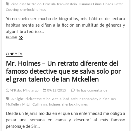
cine
cine británico
Dracula
frankenstein
Hammer Films
Libros
Peter
Cushing
sherlock holmes
Yo no suelo ser mucho de biografías, mis hábitos de lectura
habitualmente se ciñen a la ficción en multitud de géneros y
algún libro teórico…
Peter
Ver más
Cushing:
The
Complete
CINE Y TV
Memoirs
Mr. Holmes – Un retrato diferente del
–
El
famoso detective que se salva solo por
lado
el gran talento de Ian Mckellen
mas
intimo
de
M'Rabo Mhulargo
09/12/2015
No hay comentarios
un
A Slight Trick of the Mind
Actualidad
arthur conan doyle
cine
Ian
actor
McKellen
Mitch Cullin
mr. holmes
sherlock holmes
inolvidable
Desde un lejanísimo día en el que una enfermedad me obligo a
pasar una semana en cama y descubrí al más famoso
personaje de Sir…