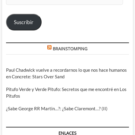
de
correo
electrónico
Suscribir
BRAINSTOMPING
Paul Chadwick vuelve a recordarnos lo que nos hace humanos
en Concrete: Stars Over Sand
Pitufo Verde y Verde Pitufo: Secretos que me encontré en Los
Pitufos
¿Sabe George RR Martin…?: ¿Sabe Claremont…? (II)
ENLACES