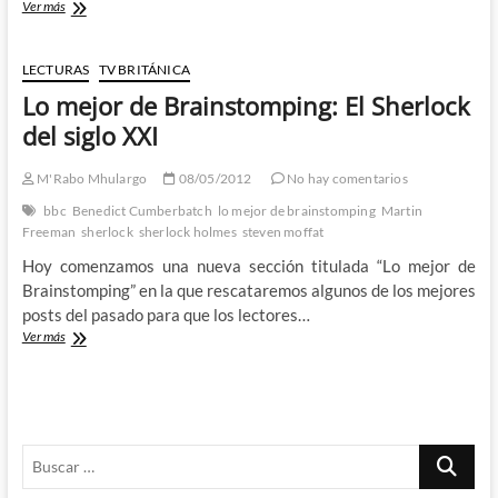
Elementary:
Ver más
El
Sherlock
Holmes
LECTURAS
TV BRITÁNICA
de
Lo mejor de Brainstomping: El Sherlock
la
CBS,
del siglo XXI
tarde
y
M'Rabo Mhulargo
08/05/2012
No hay comentarios
mal
bbc
Benedict Cumberbatch
lo mejor de brainstomping
Martin
Freeman
sherlock
sherlock holmes
steven moffat
Hoy comenzamos una nueva sección titulada “Lo mejor de
Brainstomping” en la que rescataremos algunos de los mejores
posts del pasado para que los lectores…
Lo
Ver más
mejor
de
Brainstomping:
El
Sherlock
Buscar
del
siglo
…
XXI