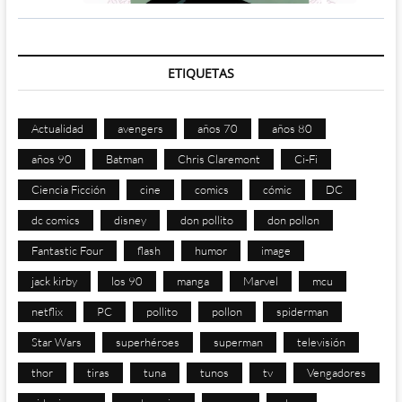
ETIQUETAS
Actualidad
avengers
años 70
años 80
años 90
Batman
Chris Claremont
Ci-Fi
Ciencia Ficción
cine
comics
cómic
DC
dc comics
disney
don pollito
don pollon
Fantastic Four
flash
humor
image
jack kirby
los 90
manga
Marvel
mcu
netflix
PC
pollito
pollon
spiderman
Star Wars
superhéroes
superman
televisión
thor
tiras
tuna
tunos
tv
Vengadores