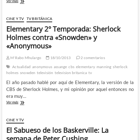
Mr.
Ver más
Holmes
–
Un
CINE Y TV
TV BRITÁNICA
retrato
Elementary 2º Temporada: Sherlock
diferente
del
Holmes contra «Snowden» y
famoso
«Anonymous»
detective
que
se
M'Rabo Mhulargo
18/10/2013
2 comentarios
salva
Actualidad
anonymous
assange
cbs
elementary
manning
sherlock
solo
holmes
snowden
televisión
television britanica
tv
por
el
El año pasado hablé por aquí de Elementary, la versión de la
gran
CBS de Sherlock Holmes, y mi opinión por aquel entonces no
talento
era muy…
de
Ian
Elementary
Ver más
Mckellen
2º
Temporada:
Sherlock
CINE Y TV
Holmes
El Sabueso de los Baskerville: La
contra
«Snowden»
semana de Peter Cushing