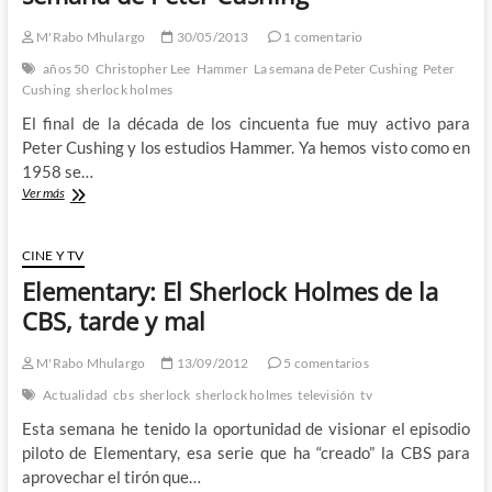
y
«Anonymous»
M'Rabo Mhulargo
30/05/2013
1 comentario
años 50
Christopher Lee
Hammer
La semana de Peter Cushing
Peter
Cushing
sherlock holmes
El final de la década de los cincuenta fue muy activo para
Peter Cushing y los estudios Hammer. Ya hemos visto como en
1958 se…
El
Ver más
Sabueso
de
los
CINE Y TV
Baskerville:
Elementary: El Sherlock Holmes de la
La
semana
CBS, tarde y mal
de
Peter
M'Rabo Mhulargo
13/09/2012
5 comentarios
Cushing
Actualidad
cbs
sherlock
sherlock holmes
televisión
tv
Esta semana he tenido la oportunidad de visionar el episodio
piloto de Elementary, esa serie que ha “creado” la CBS para
aprovechar el tirón que…