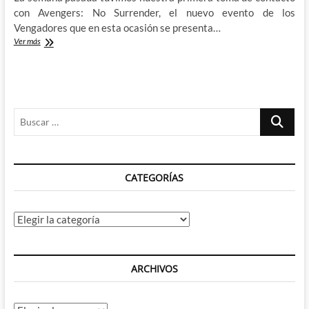
con Avengers: No Surrender, el nuevo evento de los
Vengadores que en esta ocasión se presenta…
Avengers:
Ver más
No
Surrender
–
Una
primera
Buscar
toma
de
…
contacto
algo
ambivalente
CATEGORÍAS
con
posibilidades
para
lo
Categorías
mejor
y
lo
peor
ARCHIVOS
pero
magníficamente
dibujada