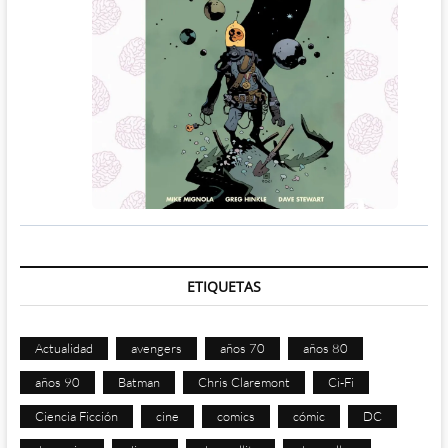
ETIQUETAS
Actualidad
avengers
años 70
años 80
años 90
Batman
Chris Claremont
Ci-Fi
Ciencia Ficción
cine
comics
cómic
DC