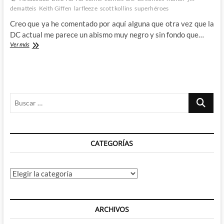
–
dematteis
Keith Giffen
larfleeze
scott kollins
superhéroes
¿A
la
Creo que ya he comentado por aquí alguna que otra vez que la
tercera
DC actual me parece un abismo muy negro y sin fondo que…
va
Larfleeze
Ver más
la
–
vencida?
Keith
Giffen,
J.M.
DeMatteis
Buscar
y
Scott
…
Kolins
traen
de
CATEGORÍAS
vuelta
(brevemente)
el
BWA-
Categorías
HA-
HA
ARCHIVOS