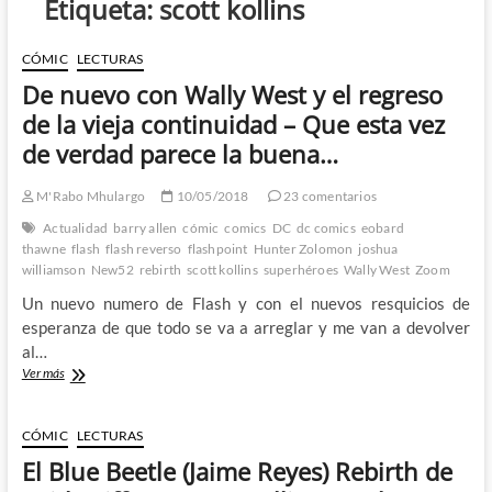
Etiqueta:
scott kollins
CÓMIC
LECTURAS
De nuevo con Wally West y el regreso
de la vieja continuidad – Que esta vez
de verdad parece la buena…
M'Rabo Mhulargo
10/05/2018
23 comentarios
Actualidad
barry allen
cómic
comics
DC
dc comics
eobard
thawne
flash
flash reverso
flashpoint
Hunter Zolomon
joshua
williamson
New52
rebirth
scott kollins
superhéroes
Wally West
Zoom
Un nuevo numero de Flash y con el nuevos resquicios de
esperanza de que todo se va a arreglar y me van a devolver
al…
De
Ver más
nuevo
con
Wally
CÓMIC
LECTURAS
West
El Blue Beetle (Jaime Reyes) Rebirth de
y
el