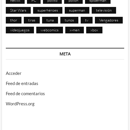
netflix
PC
pollito
pollon
spiderman
Star Wars
superhéroes
superman
televisión
thor
tiras
tuna
tunos
tv
Vengadores
videojuegos
webcomics
x-men
xbox
META
Acceder
Feed de entradas
Feed de comentarios
WordPress.org