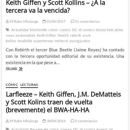
Keith Giffen y Scott Kollins – ¿A la
regreso
tercera va la vencida?
de
la
vieja
M'Rabo Mhulargo
01/06/2017
31 comentarios
continuidad
Actualidad
blue beetle
cómic
comics
DC
dc comics
doctor fate
jaime
–
reyes
jm dematteis
Keith Giffen
New52
rebirth
scott
Que
kollins
smallville
superhéroes
ted kord
young justice
esta
vez
Con Rebirth el tercer Blue Beetle (Jaime Reyes) ha contado
de
con la tercera oportunidad editorial de su existencia. Una
verdad
existencia en la que pese a…
parece
la
El
Ver más
buena…
Blue
Beetle
(Jaime
CÓMIC
LECTURAS
Reyes)
Larfleeze – Keith Giffen, J.M. DeMatteis
Rebirth
de
y Scott Kolins traen de vuelta
Keith
(brevemente) el BWA-HA-HA
Giffen
y
Scott
M'Rabo Mhulargo
30/04/2014
2 comentarios
Kollins
Actualidad
Bwa-Ha-Ha
cómic
comics
DC
dc comics
humor
jm