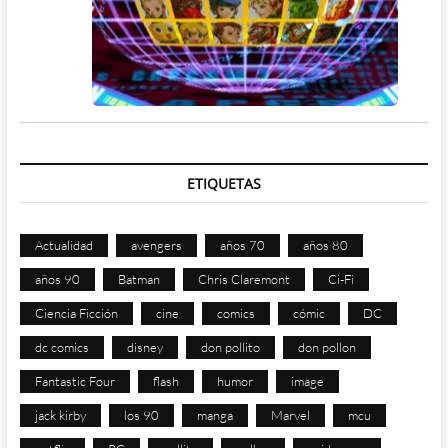
ETIQUETAS
Actualidad
avengers
años 70
años 80
años 90
Batman
Chris Claremont
Ci-Fi
Ciencia Ficción
cine
comics
cómic
DC
dc comics
disney
don pollito
don pollon
Fantastic Four
flash
humor
image
jack kirby
los 90
manga
Marvel
mcu