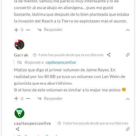
la de mentor, vamos) me pareció muy interesante y lo de
convertir al escarabajo en alienígena… pues me gustó
bastante, lástima que después de lo bien planteada que estaba
la invasión del Reach a la Tierra no explotasen más el asunto.
Responder
0
Garrak
9 años han pasado desde que se escribió esto
Responde a
capitanpescan0va
Matizo que digo el primer volumen de Jaime Reyes. En
realidad por los 80 BB ya tuvo un volumen con Len Wein de
guionista que era aburridísimo.
Si el tono de este volumen es similar a lo mejor me animo
Responder
0
capitanpescan0va
9 años han pasado desde que se escribió esto