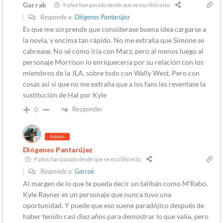
Garrak
9 años han pasado desde que se escribió esto
Responde a
Diógenes Pantarújez
Es que me sorprende que considerase buena idea cargarse a
la novia, y encima tan rápido. No me extraña que Simone se
cabrease. No sé como iría con Marz, pero al menos luego al
personaje Morrison lo enriquecería por su relación con los
miembros de la JLA, sobre todo con Wally West. Pero con
cosas así sí que no me extraña que a los fans les reventase la
sustitución de Hal por Kyle
Responder
0
Admin
Diógenes Pantarújez
9 años han pasado desde que se escribió esto
Responde a
Garrak
Al margen de lo que te pueda decir un talibán como M’Rabo,
Kyle Rayner es un personaje que nunca tuvo una
oportunidad. Y puede que eso suene paradójico después de
haber tenido casi diez años para demostrar lo que valía, pero