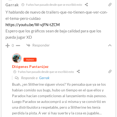
Garrak
9 años han pasado desde que se escribió esto
Y hablando de nuevo de trailers-que-no-tienen-que-ver-con-
el-tema-pero-cuidao
https://youtu.be/W-vjFN-tZCM
Espero que los gráficos sean de baja calidad para que los
pueda jugar XD
Responder
0
Admin
Diógenes Pantarújez
9 años han pasado desde que se escribió esto
Responde a
Garrak
Buah, ¿en Slitherine siguen vivos? Yo pensaba que ya se los
habían comido sus bugs, hubo un tiempo en el que ellos y
Paradox hacían competiciones al lanzamiento más penoso.
Luego Paradox se autocompró a si misma y se convirtió en
una distribuidora respetable, pero a Slitherine les tenía
perdida la pista. A ver si hay suerte y la cosa es jugable…