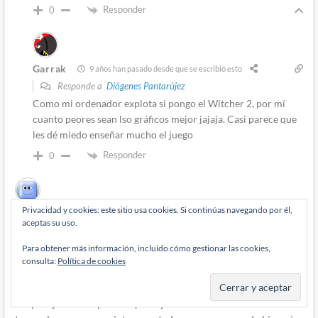
Responder
0
Garrak
9 años han pasado desde que se escribió esto
Responde a
Diógenes Pantarújez
Como mi ordenador explota si pongo el Witcher 2, por mí
cuanto peores sean lso gráficos mejor jajaja. Casi parece que
les dé miedo enseñar mucho el juego
Responder
0
Privacidad y cookies: este sitio usa cookies. Si continúas navegando por él,
Pepito Pérez
9 años han pasado desde que se escribió esto
aceptas su uso.
No sabía que lo de Parallax era tan odiado. Honestamente leí
Para obtener más información, incluido cómo gestionar las cookies,
únicamente el GL de Johns, por lo que no puedo hablar
consulta:
Política de cookies
demasiado sobre el personaje teniendo tan poca lectura.
Tengo entendido que el cambio entre Hal y Ryner fue bastante
desprolijo. No me parece que la justificación de Parallax fuera