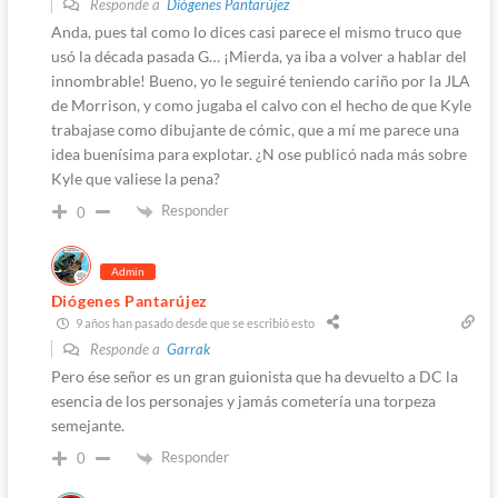
Responde a
Diógenes Pantarújez
Anda, pues tal como lo dices casi parece el mismo truco que
usó la década pasada G… ¡Mierda, ya iba a volver a hablar del
innombrable! Bueno, yo le seguiré teniendo cariño por la JLA
de Morrison, y como jugaba el calvo con el hecho de que Kyle
trabajase como dibujante de cómic, que a mí me parece una
idea buenísima para explotar. ¿N ose publicó nada más sobre
Kyle que valiese la pena?
Responder
0
Admin
Diógenes Pantarújez
9 años han pasado desde que se escribió esto
Responde a
Garrak
Pero ése señor es un gran guionista que ha devuelto a DC la
esencia de los personajes y jamás cometería una torpeza
semejante.
Responder
0