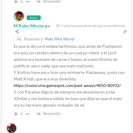
Responder
0
Autor
M'Rabo Mhulargo
9 años han pasado desde que se escribió esto
Responde a
Make Mine Marvel
Es que lo de Lord estaba facilisimo, que antes de Flashpoint
era solo un cerebro dentro de un cuerpo robot, y el Lord
asesino era humano de carne y hueso, era sencillisimo de
justificar, pero nada, que sea malo malisimo.
Y Kollins hace poco hizo una miniserie, Pastaways, junto con
Matt Kindt, que era muy divertido
https://comicvine.gamespot.com/past-aways/4050-80932/
Y con Parallax digo lo de siempre, me devolvieron a Hal
JOrdan y me hubiera valido incluso que dijeran que el malo
era su hermano gemelo malvado Jal xd
Responder
0