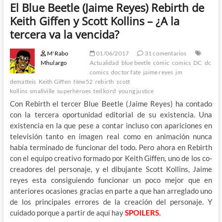
El Blue Beetle (Jaime Reyes) Rebirth de
Keith Giffen y Scott Kollins – ¿A la
tercera va la vencida?
M'Rabo
01/06/2017
31 comentarios
Mhulargo
Actualidad
blue beetle
cómic
comics
DC
dc
comics
doctor fate
jaime reyes
jm
dematteis
Keith Giffen
New52
rebirth
scott
kollins
smallville
superhéroes
ted kord
young justice
Con Rebirth el tercer Blue Beetle (Jaime Reyes) ha contado
con la tercera oportunidad editorial de su existencia. Una
existencia en la que pese a contar incluso con apariciones en
televisión tanto en imagen real como en animación nunca
había terminado de funcionar del todo. Pero ahora en Rebirth
con el equipo creativo formado por Keith Giffen, uno de los co-
creadores del personaje, y el dibujante Scott Kollins, Jaime
reyes esta consiguiendo funcionar un poco mejor que en
anteriores ocasiones gracias en parte a que han arreglado uno
de los principales errores de la creación del personaje. Y
cuidado porque a partir de aquí hay
SPOILERS.