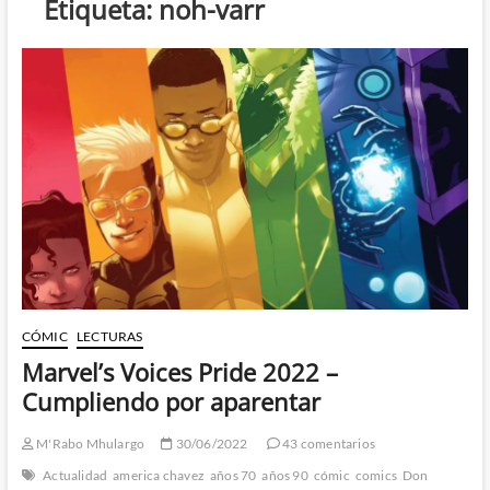
Etiqueta:
noh-varr
CÓMIC
LECTURAS
Marvel’s Voices Pride 2022 –
Cumpliendo por aparentar
M'Rabo Mhulargo
30/06/2022
43 comentarios
Actualidad
america chavez
años 70
años 90
cómic
comics
Don