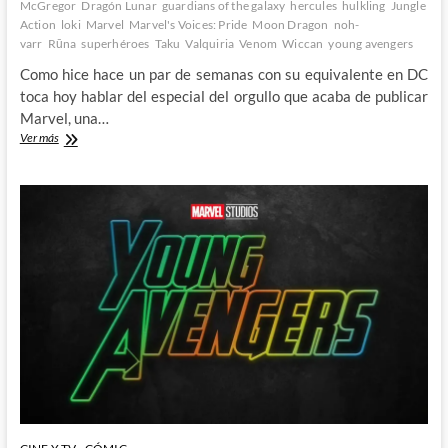
McGregor
Dragón Lunar
guardians of the galaxy
hercules
hulkling
Jungle
Action
loki
Marvel
Marvel's Voices: Pride
Moon Dragon
noh-
varr
Rūna
superhéroes
Taku
Valquiria
Venom
Wiccan
young avengers
Como hice hace un par de semanas con su equivalente en DC
toca hoy hablar del especial del orgullo que acaba de publicar
Marvel, una…
Marvel’s
Ver más
Voices
Pride
2022
–
Cumpliendo
por
aparentar