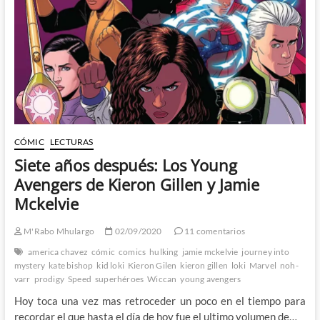
casi
sin
que
nos
demos
cuenta
CÓMIC
LECTURAS
Siete años después: Los Young
Avengers de Kieron Gillen y Jamie
Mckelvie
M'Rabo Mhulargo
02/09/2020
11 comentarios
america chavez
cómic
comics
hulking
jamie mckelvie
journey into
mystery
kate bishop
kid loki
Kieron Gilen
kieron gillen
loki
Marvel
noh-
varr
prodigy
Speed
superhéroes
Wiccan
young avengers
Hoy toca una vez mas retroceder un poco en el tiempo para
recordar el que hasta el día de hoy fue el ultimo volumen de…