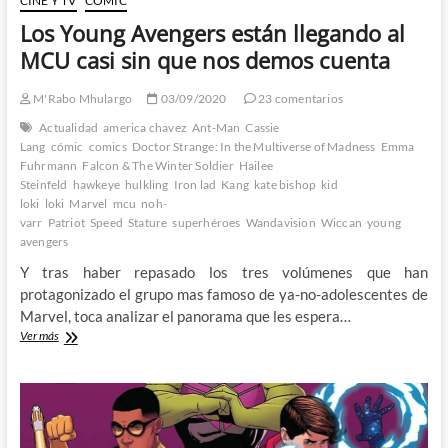
CINE Y TV
CÓMIC
Los Young Avengers están llegando al
MCU casi sin que nos demos cuenta
M'Rabo Mhulargo
03/09/2020
23 comentarios
Actualidad
america chavez
Ant-Man
Cassie
Lang
cómic
comics
Doctor Strange: In the Multiverse of Madness
Emma
Fuhrmann
Falcon & The Winter Soldier
Hailee
Steinfeld
hawkeye
hulkling
Iron lad
Kang
kate bishop
kid
loki
loki
Marvel
mcu
noh-
varr
Patriot
Speed
Stature
superhéroes
Wandavision
Wiccan
young
avengers
Y tras haber repasado los tres volúmenes que han
protagonizado el grupo mas famoso de ya-no-adolescentes de
Marvel, toca analizar el panorama que les espera…
Los
Ver más
Young
Avengers
están
llegando
al
MCU