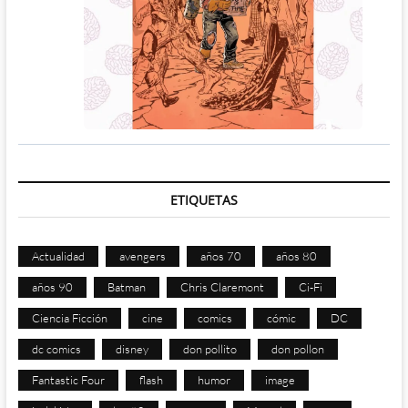
ETIQUETAS
Actualidad
avengers
años 70
años 80
años 90
Batman
Chris Claremont
Ci-Fi
Ciencia Ficción
cine
comics
cómic
DC
dc comics
disney
don pollito
don pollon
Fantastic Four
flash
humor
image