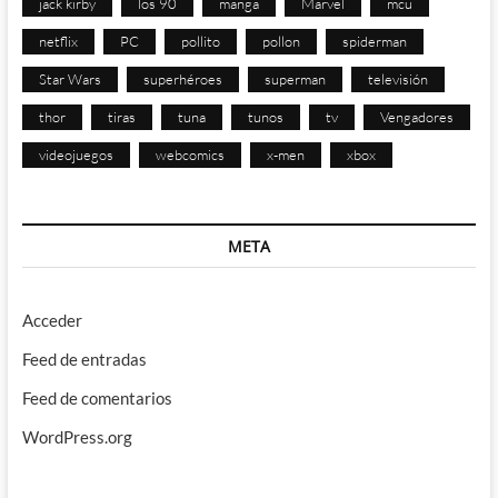
jack kirby
los 90
manga
Marvel
mcu
netflix
PC
pollito
pollon
spiderman
Star Wars
superhéroes
superman
televisión
thor
tiras
tuna
tunos
tv
Vengadores
videojuegos
webcomics
x-men
xbox
META
Acceder
Feed de entradas
Feed de comentarios
WordPress.org