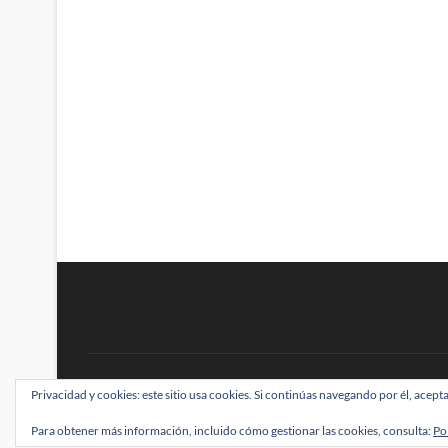
BRAINSTOMPING
Privacidad y cookies: este sitio usa cookies. Si continúas navegando por él, acepta
| Diseñado por:
Theme Freesia
|
WordPress
| ©
Para obtener más información, incluido cómo gestionar las cookies, consulta:
Po