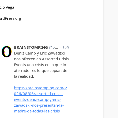
cío Vega
rdPress.org