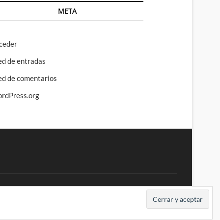
META
ceder
ed de entradas
ed de comentarios
rdPress.org