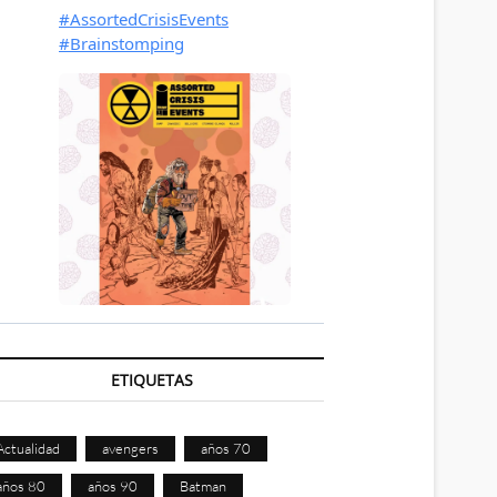
ETIQUETAS
Actualidad
avengers
años 70
años 80
años 90
Batman