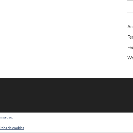
Ac
Fe
Fe
Wo
s su uso.
 Todos los derechos reservados
lítica de cookies