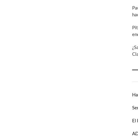
Pa
ha
Pi
en
¿S
Cl
Ha
Se
El
AD