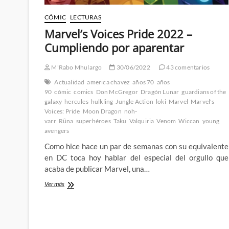
CÓMIC
LECTURAS
Marvel’s Voices Pride 2022 –
Cumpliendo por aparentar
M'Rabo Mhulargo
30/06/2022
43 comentarios
Actualidad
america chavez
años 70
años
90
cómic
comics
Don McGregor
Dragón Lunar
guardians of the
galaxy
hercules
hulkling
Jungle Action
loki
Marvel
Marvel's
Voices: Pride
Moon Dragon
noh-
varr
Rūna
superhéroes
Taku
Valquiria
Venom
Wiccan
young
avengers
Como hice hace un par de semanas con su equivalente
en DC toca hoy hablar del especial del orgullo que
acaba de publicar Marvel, una…
Marvel’s
Ver más
Voices
Pride
2022
–