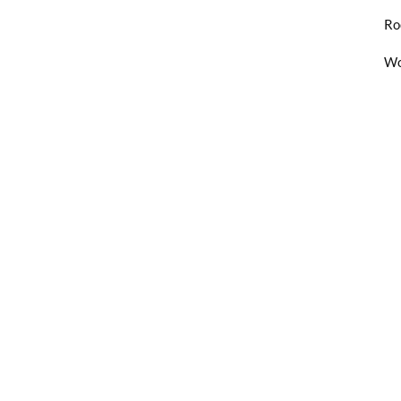
Ro
Wo