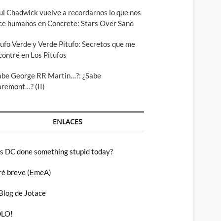
ul Chadwick vuelve a recordarnos lo que nos
ce humanos en Concrete: Stars Over Sand
tufo Verde y Verde Pitufo: Secretos que me
contré en Los Pitufos
abe George RR Martin…?: ¿Sabe
aremont…? (II)
ENLACES
s DC done something stupid today?
ré breve (EmeA)
 Blog de Jotace
LO!