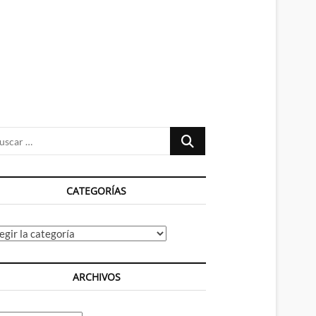
n
ú
Buscar
…
CATEGORÍAS
tegorías
ARCHIVOS