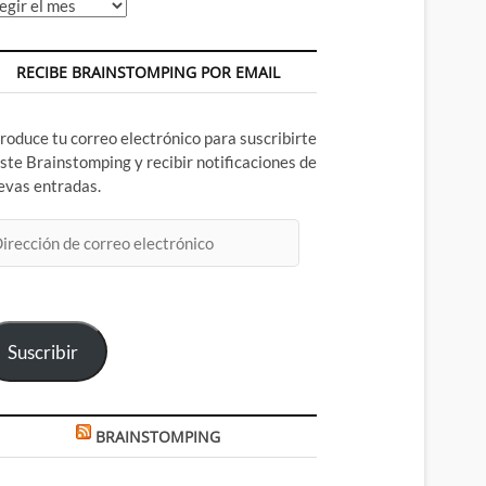
chivos
RECIBE BRAINSTOMPING POR EMAIL
troduce tu correo electrónico para suscribirte
este Brainstomping y recibir notificaciones de
evas entradas.
rección
rreo
ectrónico
Suscribir
BRAINSTOMPING