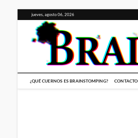
Saltar
jueves, agosto 06, 2026
al
contenido
¿QUÉ CUERNOS ES BRAINSTOMPING?
CONTACTO