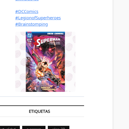
ETIQUETAS
Actualidad
avengers
años 70