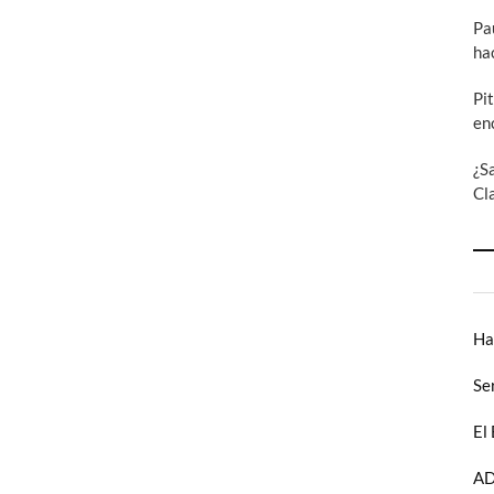
Pa
ha
Pi
en
¿S
Cl
Ha
Se
El
AD