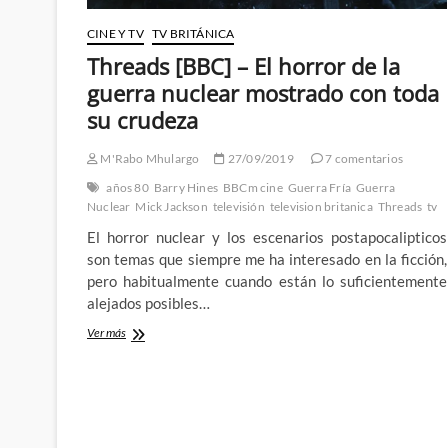
CINE Y TV
TV BRITÁNICA
Threads [BBC] – El horror de la
guerra nuclear mostrado con toda
su crudeza
M'Rabo Mhulargo
27/09/2019
7 comentarios
años 80
Barry Hines
BBCm cine
Guerra Fría
Guerra
Nuclear
Mick Jackson
televisión
television britanica
Threads
tv
El horror nuclear y los escenarios postapocalipticos
son temas que siempre me ha interesado en la ficción,
pero habitualmente cuando están lo suficientemente
alejados posibles…
Threads
Ver más
[BBC]
–
El
horror
de
la