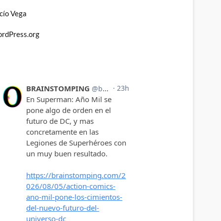
cío Vega
rdPress.org