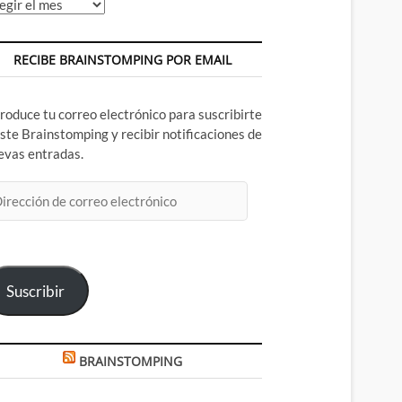
chivos
RECIBE BRAINSTOMPING POR EMAIL
troduce tu correo electrónico para suscribirte
este Brainstomping y recibir notificaciones de
evas entradas.
rección
rreo
ectrónico
Suscribir
BRAINSTOMPING