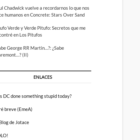
ul Chadwick vuelve a recordarnos lo que nos
ce humanos en Concrete: Stars Over Sand
tufo Verde y Verde Pitufo: Secretos que me
contré en Los Pitufos
abe George RR Martin…?: ¿Sabe
aremont…? (II)
ENLACES
s DC done something stupid today?
ré breve (EmeA)
 Blog de Jotace
LO!