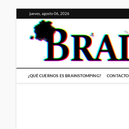
Saltar
jueves, agosto 06, 2026
al
contenido
¿QUÉ CUERNOS ES BRAINSTOMPING?
CONTACTO