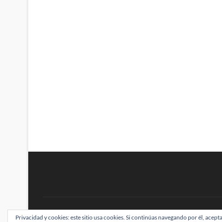
BRAINSTOMPING
Privacidad y cookies: este sitio usa cookies. Si continúas navegando por él, acepta
| Diseñado por:
Theme Freesia
|
WordPress
| ©