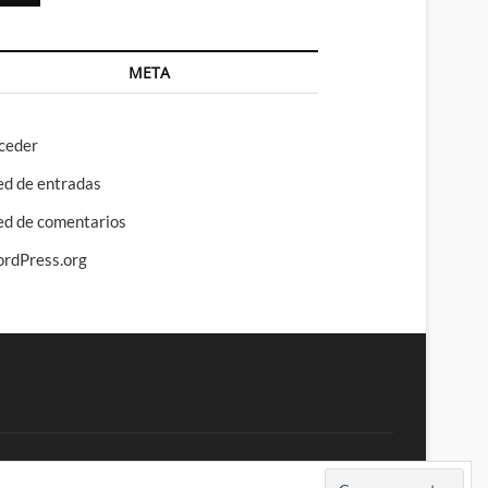
META
ceder
ed de entradas
ed de comentarios
rdPress.org