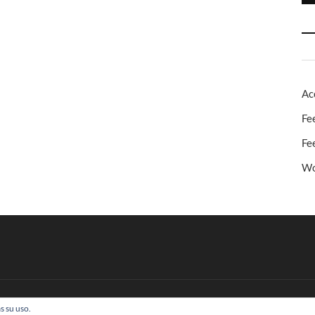
Ac
Fe
Fe
Wo
s su uso.
 Todos los derechos reservados