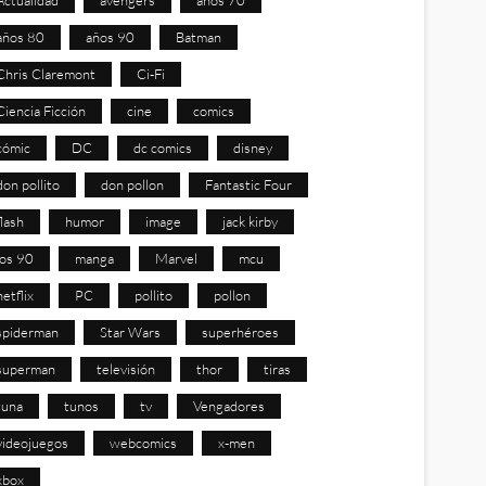
años 80
años 90
Batman
Chris Claremont
Ci-Fi
Ciencia Ficción
cine
comics
cómic
DC
dc comics
disney
don pollito
don pollon
Fantastic Four
flash
humor
image
jack kirby
los 90
manga
Marvel
mcu
netflix
PC
pollito
pollon
spiderman
Star Wars
superhéroes
superman
televisión
thor
tiras
tuna
tunos
tv
Vengadores
videojuegos
webcomics
x-men
xbox