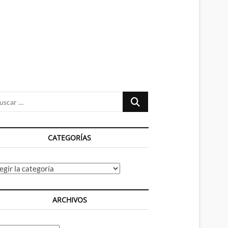
n
ú
Buscar
…
CATEGORÍAS
tegorías
ARCHIVOS