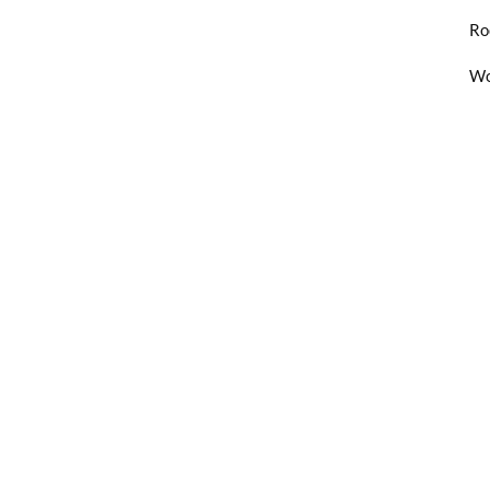
Ro
Wo