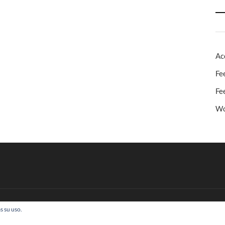
Ac
Fe
Fe
Wo
s su uso.
 Todos los derechos reservados