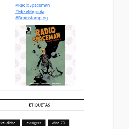
ETIQUETAS
Actualidad
avengers
años 70