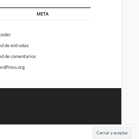
META
ceder
ed de entradas
ed de comentarios
rdPress.org