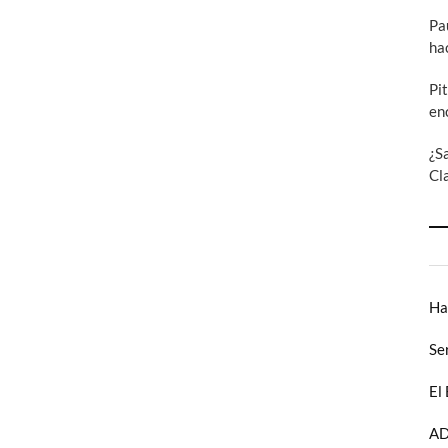
Pa
ha
Pi
en
¿S
Cl
Ha
Se
El
AD