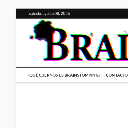
Saltar
sábado, agosto 08, 2026
al
contenido
¿QUÉ CUERNOS ES BRAINSTOMPING?
CONTACTO