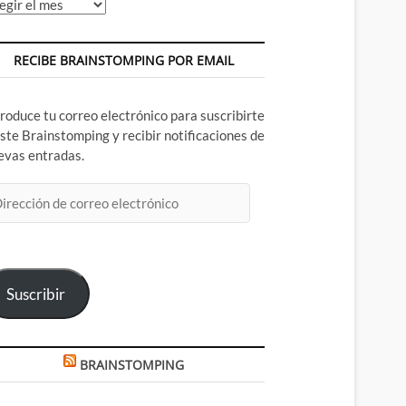
chivos
RECIBE BRAINSTOMPING POR EMAIL
troduce tu correo electrónico para suscribirte
este Brainstomping y recibir notificaciones de
evas entradas.
rección
rreo
ectrónico
Suscribir
BRAINSTOMPING