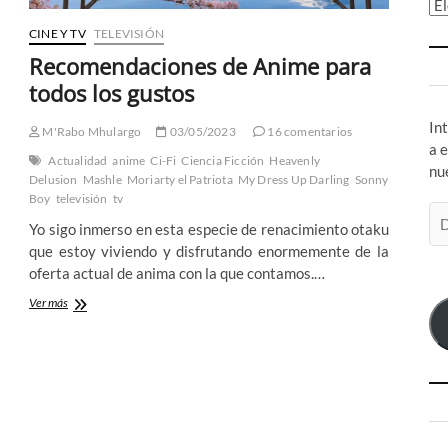
Ar
CINE Y TV
TELEVISIÓN
Recomendaciones de Anime para
todos los gustos
In
M'Rabo Mhulargo
03/05/2023
16 comentarios
a 
Actualidad
anime
Ci-Fi
Ciencia Ficción
Heavenly
nu
Delusion
Mashle
Moriarty el Patriota
My Dress Up Darling
Sonny
Boy
televisión
tv
Di
Yo sigo inmerso en esta especie de renacimiento otaku
de
que estoy viviendo y disfrutando enormemente de la
co
oferta actual de anima con la que contamos.…
el
Recomendaciones
Ver más
de
Anime
para
todos
los
gustos