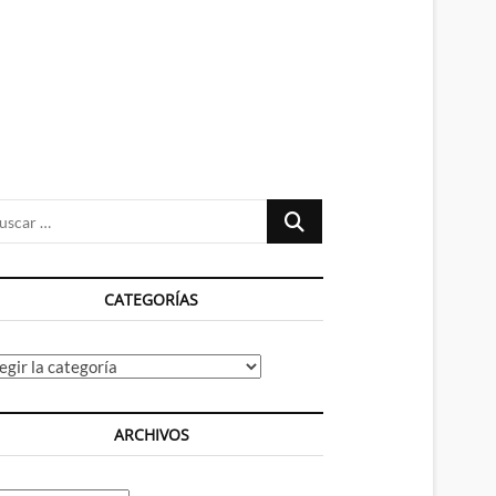
n
ú
Buscar
…
CATEGORÍAS
tegorías
ARCHIVOS