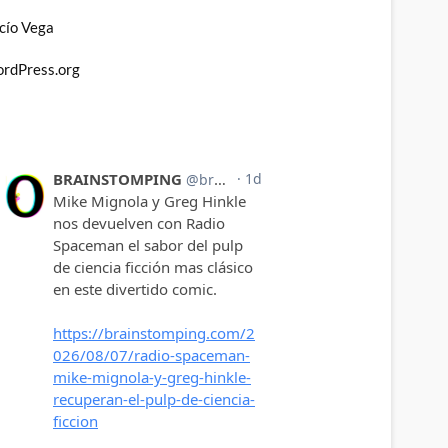
cío Vega
rdPress.org