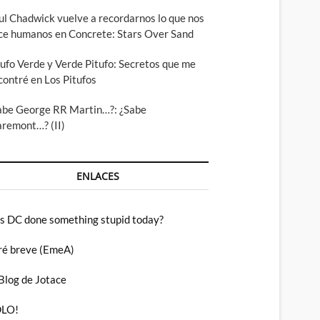
ul Chadwick vuelve a recordarnos lo que nos
ce humanos en Concrete: Stars Over Sand
tufo Verde y Verde Pitufo: Secretos que me
contré en Los Pitufos
abe George RR Martin…?: ¿Sabe
aremont…? (II)
ENLACES
s DC done something stupid today?
ré breve (EmeA)
 Blog de Jotace
LO!