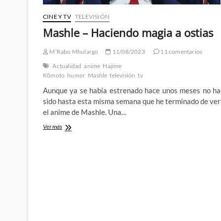
CINE Y TV
TELEVISIÓN
Mashle – Haciendo magia a ostias
M'Rabo Mhulargo
11/08/2023
11 comentarios
Actualidad
anime
Hajime
Kōmoto
humor
Mashle
televisión
tv
Aunque ya se había estrenado hace unos meses no ha
sido hasta esta misma semana que he terminado de ver
el anime de Mashle. Una…
Mashle
Ver más
–
Haciendo
magia
a
ostias