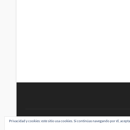
BRAINSTOMPING
Privacidad y cookies: este sitio usa cookies. Si continúas navegando por él, acepta
| Diseñado por:
Theme Freesia
|
WordPress
| ©