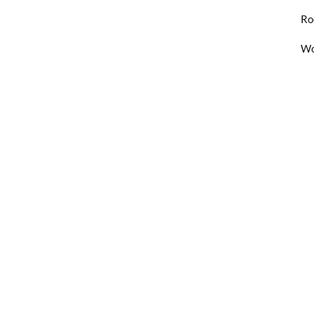
Ro
Wo