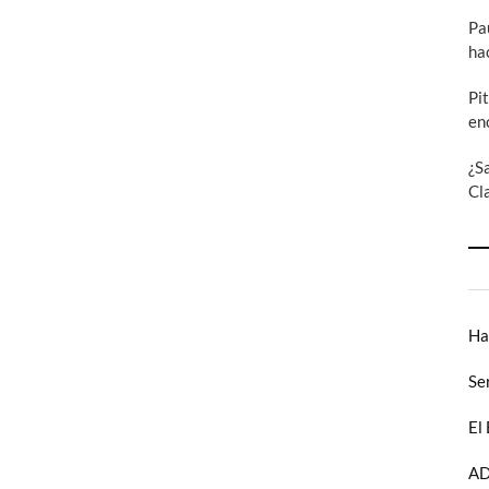
Australia
Pa
(IV)
ha
Pi
en
¿S
Cl
Ha
Se
El
AD