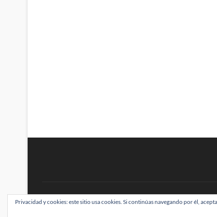
BRAINSTOMPING
Privacidad y cookies: este sitio usa cookies. Si continúas navegando por él, acepta
| Diseñado por:
Theme Freesia
|
WordPress
| ©