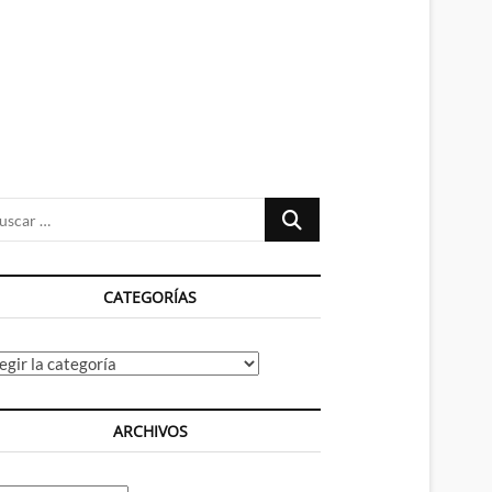
n
ú
Buscar
…
CATEGORÍAS
tegorías
ARCHIVOS