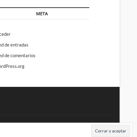
META
ceder
ed de entradas
ed de comentarios
rdPress.org