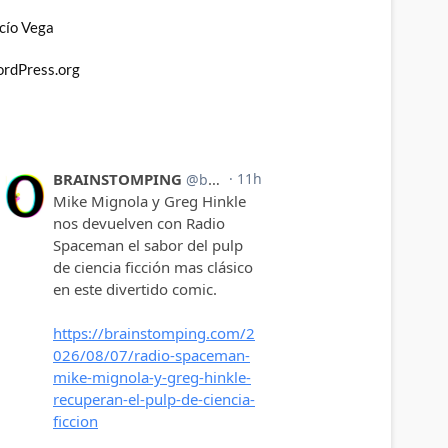
cío Vega
rdPress.org