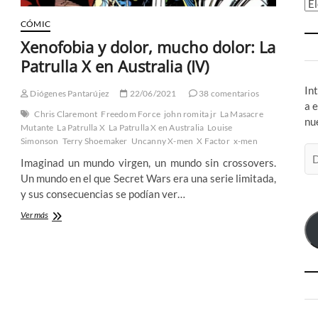
Ar
CÓMIC
Xenofobia y dolor, mucho dolor: La
Patrulla X en Australia (IV)
In
Diógenes Pantarújez
22/06/2021
38 comentarios
a 
Chris Claremont
Freedom Force
john romita jr
La Masacre
nu
Mutante
La Patrulla X
La Patrulla X en Australia
Louise
Simonson
Terry Shoemaker
Uncanny X-men
X Factor
x-men
Di
Imaginad un mundo virgen, un mundo sin crossovers.
de
Un mundo en el que Secret Wars era una serie limitada,
co
y sus consecuencias se podían ver…
el
Xenofobia
Ver más
y
dolor,
mucho
dolor:
La
Patrulla
X
en