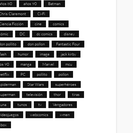
años 80
años 90
Batman
Chris Claremont
Ci-Fi
Ciencia Ficción
cine
comics
cómic
DC
dc comics
disney
don pollito
don pollon
Fantastic Four
flash
humor
image
jack kirby
los 90
manga
Marvel
mcu
netflix
PC
pollito
pollon
spiderman
Star Wars
superhéroes
superman
televisión
thor
tiras
tuna
tunos
tv
Vengadores
videojuegos
webcomics
x-men
xbox