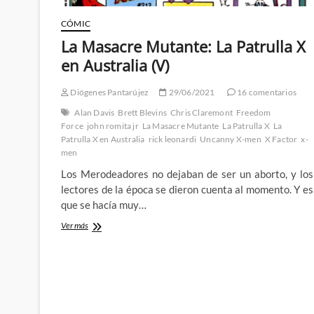
CÓMIC
La Masacre Mutante: La Patrulla X
en Australia (V)
Diógenes Pantarújez
29/06/2021
16 comentarios
Alan Davis
Brett Blevins
Chris Claremont
Freedom
Force
john romita jr
La Masacre Mutante
La Patrulla X
La
Patrulla X en Australia
rick leonardi
Uncanny X-men
X Factor
x-
men
Los Merodeadores no dejaban de ser un aborto, y los
lectores de la época se dieron cuenta al momento. Y es
que se hacía muy…
La
Ver más
Masacre
Mutante:
La
Patrulla
X
en
Australia