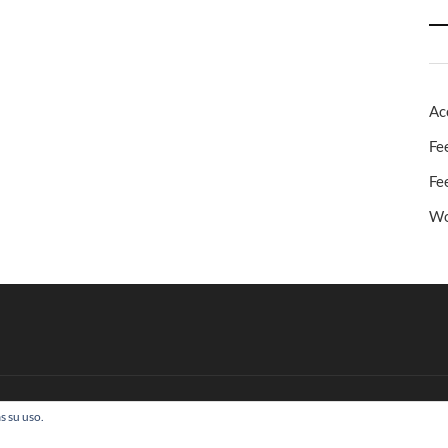
Ac
Fe
Fe
Wo
s su uso.
 Todos los derechos reservados