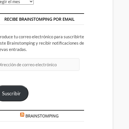
chivos
RECIBE BRAINSTOMPING POR EMAIL
troduce tu correo electrónico para suscribirte
este Brainstomping y recibir notificaciones de
evas entradas.
rección
rreo
ectrónico
Suscribir
BRAINSTOMPING