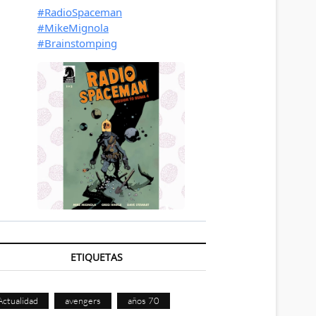
ETIQUETAS
Actualidad
avengers
años 70