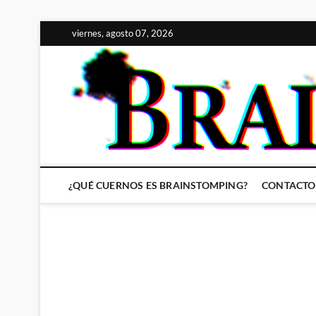
Saltar
viernes, agosto 07, 2026
al
contenido
¿QUÉ CUERNOS ES BRAINSTOMPING?
CONTACTO