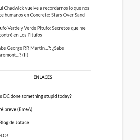
ul Chadwick vuelve a recordarnos lo que nos
ce humanos en Concrete: Stars Over Sand
tufo Verde y Verde Pitufo: Secretos que me
contré en Los Pitufos
abe George RR Martin…?: ¿Sabe
aremont…? (II)
ENLACES
s DC done something stupid today?
ré breve (EmeA)
 Blog de Jotace
LO!