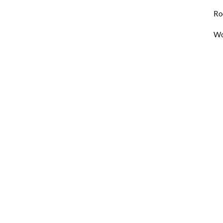
Ro
Wo