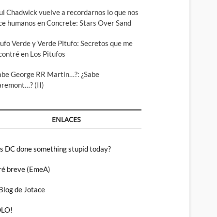
ul Chadwick vuelve a recordarnos lo que nos
ce humanos en Concrete: Stars Over Sand
tufo Verde y Verde Pitufo: Secretos que me
contré en Los Pitufos
abe George RR Martin…?: ¿Sabe
aremont…? (II)
ENLACES
s DC done something stupid today?
ré breve (EmeA)
 Blog de Jotace
LO!