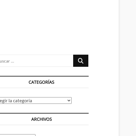
n
ú
Buscar
…
CATEGORÍAS
tegorías
ARCHIVOS