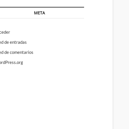
META
ceder
ed de entradas
ed de comentarios
rdPress.org