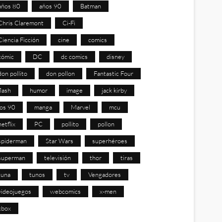
años 80
años 90
Batman
Chris Claremont
Ci-Fi
Ciencia Ficción
cine
comics
cómic
DC
dc comics
disney
don pollito
don pollon
Fantastic Four
flash
humor
image
jack kirby
los 90
manga
Marvel
mcu
netflix
PC
pollito
pollon
spiderman
Star Wars
superhéroes
superman
televisión
thor
tiras
tuna
tunos
tv
Vengadores
videojuegos
webcomics
x-men
xbox