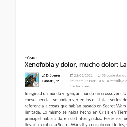
CÓMIC
Xenofobia y dolor, mucho dolor: La P
Diógenes
22/06/2021
38 comentarios
Pantarújez
Mutante
La Patrulla X
La Patrulla X 
Factor
x-men
Imaginad un mundo virgen, un mundo sin crossovers. Un
consecuencias se podían ver en las distintas series d
referencia a cosas que habían pasado en Secret Wars p
limitada. Lo mismo se había hecho en Crisis en Tierra
principal había sido en distintos grados. Posterior
llevaría a cabo su Secret Wars II ya no solo con tie-ins