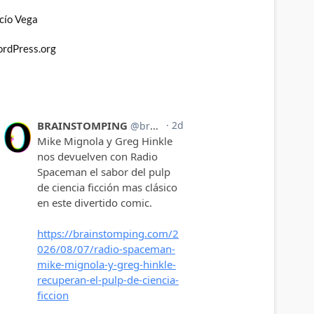
cío Vega
rdPress.org