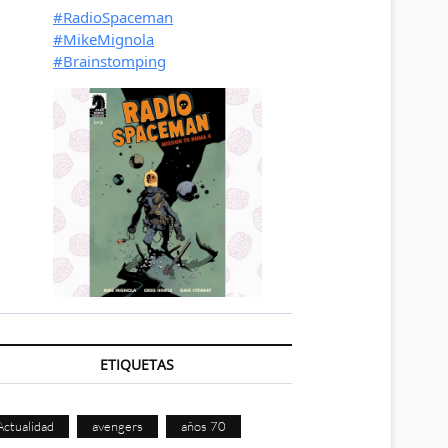
ETIQUETAS
Actualidad
avengers
años 70