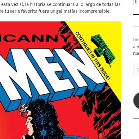
Ar
sta vez sí, la historia se continuara a lo largo de todas las
e tu serie favorita fuera un galimatías incomprensible.
In
a 
nu
Di
de
co
el