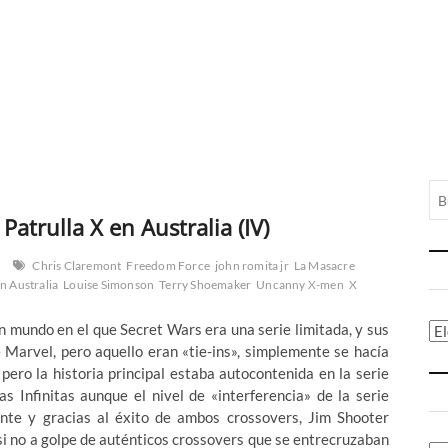
atrulla X en Australia (IV)
Chris Claremont
Freedom Force
john romita jr
La Masacre
en Australia
Louise Simonson
Terry Shoemaker
Uncanny X-men
X
 mundo en el que Secret Wars era una serie limitada, y sus
Ca
e Marvel, pero aquello eran «tie-ins», simplemente se hacía
ero la historia principal estaba autocontenida en la serie
s Infinitas aunque el nivel de «interferencia» de la serie
mente y gracias al éxito de ambos crossovers, Jim Shooter
, si no a golpe de auténticos crossovers que se entrecruzaban