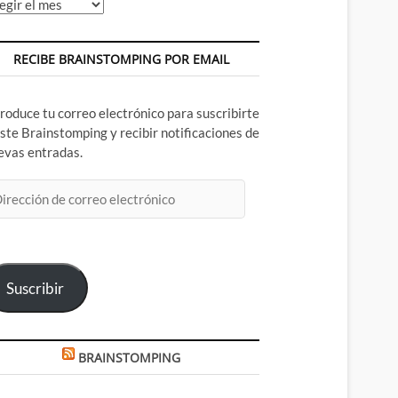
chivos
RECIBE BRAINSTOMPING POR EMAIL
troduce tu correo electrónico para suscribirte
este Brainstomping y recibir notificaciones de
evas entradas.
rección
rreo
ectrónico
Suscribir
BRAINSTOMPING