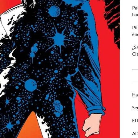
Pa
ha
Pi
en
¿S
Cl
Ha
Se
El
AD