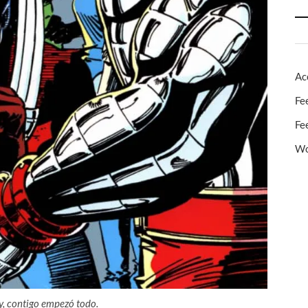
Ac
Fe
Fe
Wo
, contigo empezó todo.