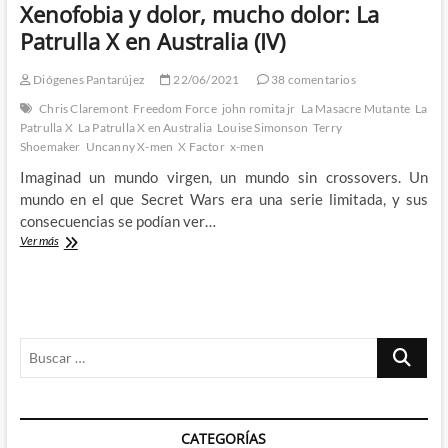
Xenofobia y dolor, mucho dolor: La
Patrulla X en Australia (IV)
Diógenes Pantarújez
22/06/2021
38 comentarios
Chris Claremont
Freedom Force
john romita jr
La Masacre Mutante
La
Patrulla X
La Patrulla X en Australia
Louise Simonson
Terry
Shoemaker
Uncanny X-men
X Factor
x-men
Imaginad un mundo virgen, un mundo sin crossovers. Un
mundo en el que Secret Wars era una serie limitada, y sus
consecuencias se podían ver…
Xenofobia
Ver más
y
dolor,
mucho
dolor:
La
Buscar
Patrulla
X
…
en
Australia
(IV)
CATEGORÍAS