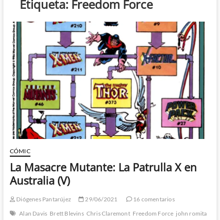
Etiqueta:
Freedom Force
CÓMIC
La Masacre Mutante: La Patrulla X en
Australia (V)
Diógenes Pantarújez
29/06/2021
16 comentarios
Alan Davis
Brett Blevins
Chris Claremont
Freedom Force
john romita