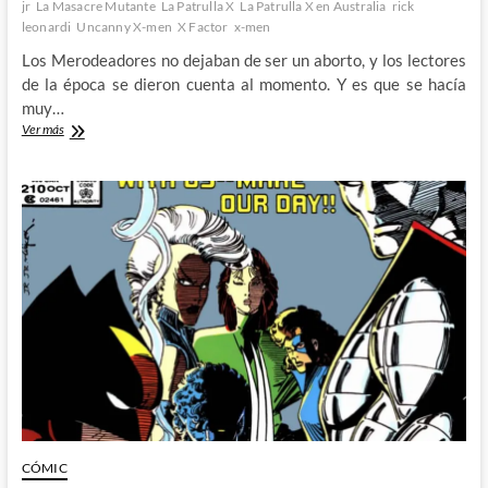
jr
La Masacre Mutante
La Patrulla X
La Patrulla X en Australia
rick
leonardi
Uncanny X-men
X Factor
x-men
Los Merodeadores no dejaban de ser un aborto, y los lectores
de la época se dieron cuenta al momento. Y es que se hacía
muy…
La
Ver más
Masacre
Mutante:
La
Patrulla
X
en
Australia
(V)
CÓMIC