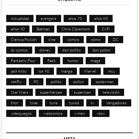
Actualidad
avengers
años 70
años 80
años 90
Batman
Chris Claremont
Ci-Fi
Ciencia Ficción
cine
comics
cómic
DC
dc comics
disney
don pollito
don pollon
Fantastic Four
flash
humor
image
jack kirby
los 90
manga
Marvel
mcu
netflix
PC
pollito
pollon
spiderman
Star Wars
superhéroes
superman
televisión
thor
tiras
tuna
tunos
tv
Vengadores
videojuegos
webcomics
x-men
xbox
META