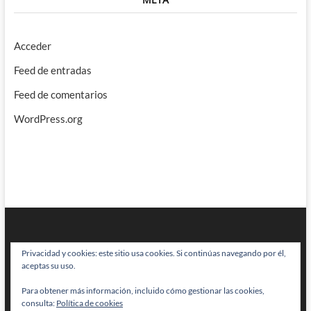
Acceder
Feed de entradas
Feed de comentarios
WordPress.org
Privacidad y cookies: este sitio usa cookies. Si continúas navegando por él,
aceptas su uso.
Para obtener más información, incluido cómo gestionar las cookies,
BRAINSTOMPING
| Diseñado por:
Theme Freesia
|
WordPress
| © Todos
consulta:
Política de cookies
los derechos reservados