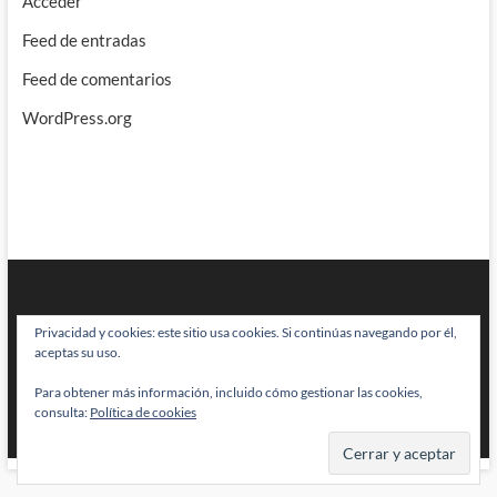
Acceder
Feed de entradas
Feed de comentarios
WordPress.org
Privacidad y cookies: este sitio usa cookies. Si continúas navegando por él,
aceptas su uso.
Para obtener más información, incluido cómo gestionar las cookies,
BRAINSTOMPING
| Diseñado por:
Theme Freesia
|
WordPress
| © Todos
consulta:
Política de cookies
los derechos reservados