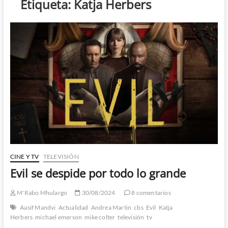
Etiqueta:
Katja Herbers
CINE Y TV
TELEVISIÓN
Evil se despide por todo lo grande
M'Rabo Mhulargo
30/08/2024
8 comentarios
Aasif Mandvi
Actualidad
Andrea Martin
cbs
Evil
Katja
Herbers
michael emerson
mike colter
televisión
tv