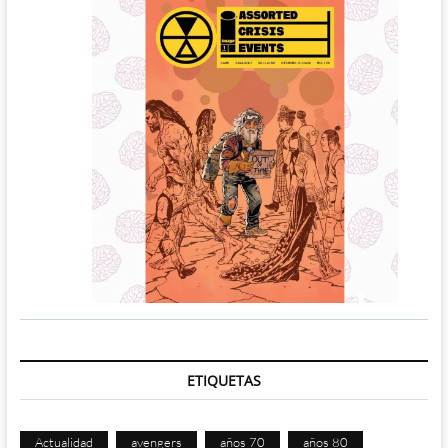
ETIQUETAS
Actualidad
avengers
años 70
años 80