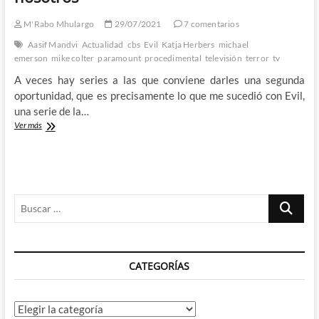
M'Rabo Mhulargo
29/07/2021
7 comentarios
Aasif Mandvi
Actualidad
cbs
Evil
Katja Herbers
michael
emerson
mike colter
paramount
procedimental
televisión
terror
tv
A veces hay series a las que conviene darles una segunda
oportunidad, que es precisamente lo que me sucedió con Evil,
una serie de la…
Evil
Ver más
–
El
mal
se
encuentra
Buscar
entre
nosotros
…
CATEGORÍAS
Categorías