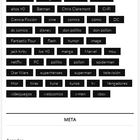
años 90
Batman
Chris Claremont
Ci-Fi
Ciencia Ficción
cine
comics
cómic
DC
dc comics
disney
don pollito
don pollon
Fantastic Four
flash
humor
image
jack kirby
los 90
manga
Marvel
mcu
netflix
PC
pollito
pollon
spiderman
Star Wars
superhéroes
superman
televisión
thor
tiras
tuna
tunos
tv
Vengadores
videojuegos
webcomics
x-men
xbox
META