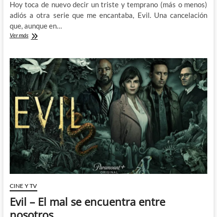
Hoy toca de nuevo decir un triste y temprano (más o menos)
adiós a otra serie que me encantaba, Evil. Una cancelación
que, aunque en…
Evil
Ver más
se
despide
por
todo
lo
grande
CINE Y TV
Evil – El mal se encuentra entre
nosotros